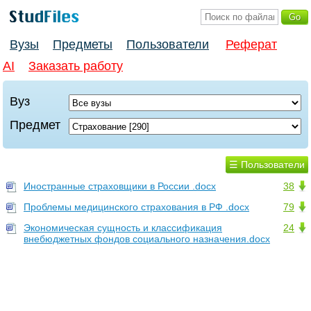
Вузы
Предметы
Пользователи
Реферат
AI
Заказать работу
Вуз
Предмет
☰ Пользователи
Иностранные страховщики в России .docx
38
Проблемы медицинского страхования в РФ .docx
79
Экономическая сущность и классификация
24
внебюджетных фондов социального назначения.docx