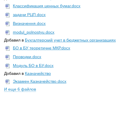
Классификация ценных бумаг.docx
задачи РЦП.docx
Визначення.docx
modul_polnostyu.docx
Добавил в
Бухгалтерский учет в бюджетных организациях
БО в БУ теоретичне МКР.docx
Проводки.docx
Модуль БО в БУ.docx
Добавил в
Казначейство
Экзамен Казначейство.docx
И еще 6 файлов