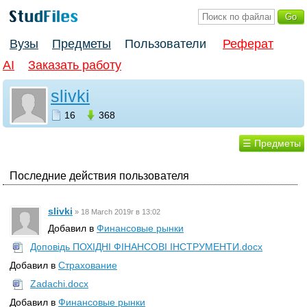
Вузы
Предметы
Пользователи
Реферат
AI
Заказать работу
slivki
16
368
☰ Предметы
Последние действия пользователя
slivki
»
18 March 2019г в 13:02
Добавил в
Финансовые рынки
Доповiдь ПОХІДНІ ФІНАНСОВІ ІНСТРУМЕНТИ.docx
Добавил в
Страхование
Zadachi.docx
Добавил в
Финансовые рынки