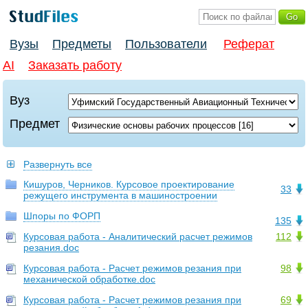
Вузы
Предметы
Пользователи
Реферат
AI
Заказать работу
Вуз
Предмет
Развернуть все
Кишуров, Черников. Курсовое проектирование
33
режущего инструмента в машиностроении
Шпоры по ФОРП
135
Курсовая работа - Аналитический расчет режимов
112
резания.doc
Курсовая работа - Расчет режимов резания при
98
механической обработке.doc
Курсовая работа - Расчет режимов резания при
69