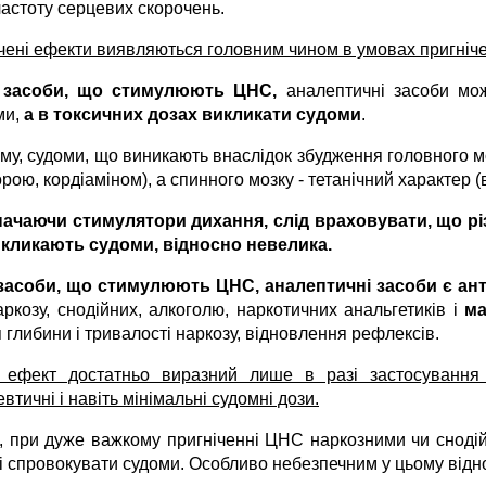
частоту серцевих скорочень.
чені ефекти виявляються голов­ним чином в умовах пригніче
к засоби, що стимулюють ЦНС,
аналептичні засоби мож
ми,
а в токсичних дозах викликати судоми
.
му, судоми, що виникають внаслідок збудження го­ловного м
ою, кордіаміном), а спинного мозку - тетанічний характер (
ачаючи стимулятори дихання, слід враховувати, що різ
кли­кають судоми, відносно невелика.
засоби, що стимулюють ЦНС, аналептичні засоби є ан
аркозу, снодійних, алкоголю, наркотичних анальгетиків і
ма
глибини і тривалості наркозу, від­новлення рефлексів.
 ефект достат­ньо виразний лише в разі застосування
втичні і навіть мінімаль­ні судомні дози.
, при дуже важкому при­гніченні ЦНС наркозними чи снодій
 і спровокувати судоми. Особливо небезпечним у цьому відн