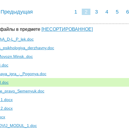
 Предыдущая
1
2
3
4
5
6
 файлы в предмете
[НЕСОРТИРОВАННОЕ]
A_D-L_P_lek.doc
a_psikhologiya_derzhavny.doc
Movozn.Minsk..doc
3.doc
naya_igra_-_Pogonya.doc
.doc
e_pravo_Semenyuk.doc
 1.docx
 2.docx
ocx
OVIJ_MODUL_1.doc