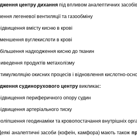
удження центру дихання
під впливом аналептичних засобі
ен­ня легеневої вентиляції та газообміну
під­вищення вмісту кисню в крові
зменшення вугле­кислоти в крові
збільшення надходження кис­ню до тканин
виведення продуктів мета­холізму
стимулюляцію окисних процесів і віднов­лення кислотно-осно
дження судинорухо­вого центру
викликає:
підвищення пери­феричного опору судин
підвищення артеріального тиску
по­ліпшення геодинаміки та кровопостачання внутрішніх орга
Деякі аналептичні засоби (кофеїн, камфора) мають також
пр