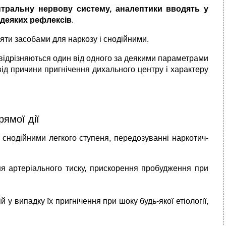
траль­ну нервову систему, аналептики вводять у
і деяких рефлексів
.
няти засобами для наркозу і снодійними.
відрізняють­ся один від одного за деякими параметра­ми
д причини пригнічення дихального центру і харак­теру
ямої дії
снодійними легкого ступеня, передозуванні наркотич­
я артеріального тиску, прискорення пробудження
при
 випадку їх пригнічення при шоку будь-якої етіо­логії,