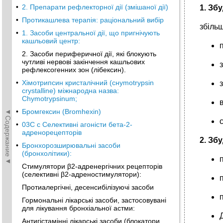
•
2. Препарати рефлекторної дії (змішаної дії)
1. Зб
•
Протикашлева терапія: раціональний вибір
збільш
•
1. Засоби центральної дії, що пригнічу­ють
кашльовий центр:
2. Засоби периферичної дії, які блоку­ють
чутливі нервові закінчення кашльо­вих
рефлексогенних зон (лібексин).
•
Хімотрипсин кристалічний (cнymotrypsin
crystalline) міжнародна назва:
Chymotrypsinum;
◄Содержание◄
•
Бромгексин (Bromhexin)
•
03C c Селективні агоністи бета-2-
адренорецепторів
2.
Збу
•
Бронхорозширювальні засоби
(бронхолітики):
Стимулятори β2-адренергічних рецепторів
(селективні β2-адреностимулятори):
Протиалергічні, десенсибілізуючі за­соби
Гормональні лікарські засоби, застосовувані
для лікування бронхіальної астми:
Антигістамінні лікарські засоби (блокатори