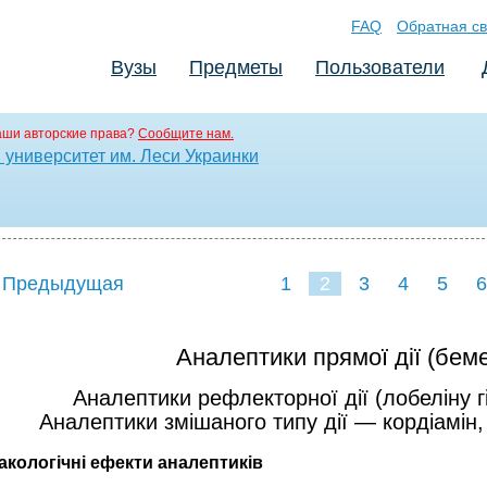
FAQ
Обратная св
Вузы
Предметы
Пользователи
аши авторские права?
Сообщите нам.
университет им. Леси Украинки
 Предыдущая
1
2
3
4
5
6
Аналептики прямої дії (беме
Аналептики рефлекторної дії (лобе­ліну г
Аналептики змішаного типу дії — кордіамін,
кологічні ефекти аналептиків