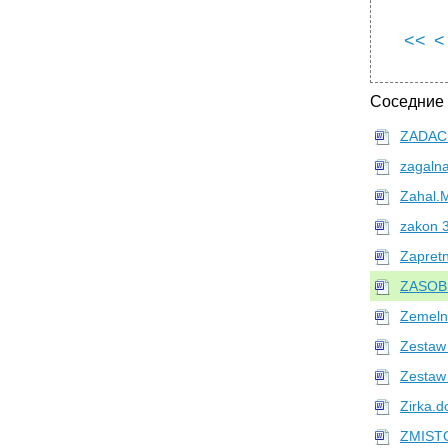
<<
<
Соседние
ZADACh
zagaln
Zahal.
zakon 
Zapret
ZASOBI
Zemeln
Zestaw
Zestaw
Zirka.d
ZMIST