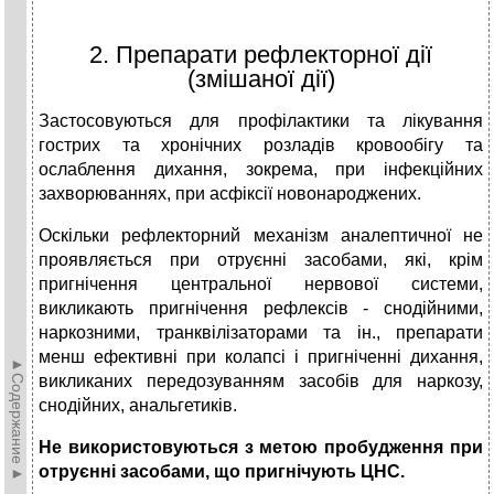
2. Препарати рефлекторної дії
(змішаної дії)
Застосовуються для профілактики та лікування
гострих та хронічних розладів кровообігу та
ослаблення дихання, зокрема, при інфекційних
захворюваннях, при асфіксії новонароджених.
Оскільки рефлекторний механізм аналептичної не
проявляється при отруєнні засобами, які, крім
пригнічення центральної нервової сис­теми,
викликають пригнічення рефлексів - снодійними,
наркозни­ми, транквілізаторами та ін., препарати
менш ефективні при колапсі і пригніченні дихання,
►Содержание►
ви­кликаних передозуванням засобів для наркозу,
снодійних, анальгетиків.
Не використовуються з метою пробудження при
отруєнні засобами, що пригнічують ЦНС.