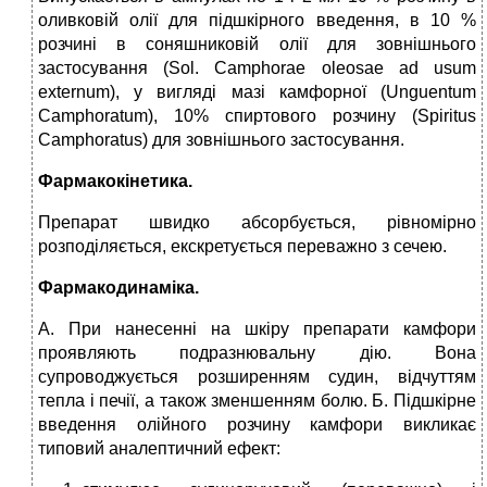
оливковій олії для підшкірного введення, в 10 %
розчині в соняшниковій олії для зовнішнього
застосування (Sol. Camphorae oleosae ad usum
externum), у вигляді мазі камфорної (Unguentum
Camphoratum), 10% спиртового розчину (Spiritus
Camphoratus) для зовнішнього застосування.
Фармакокінетика.
Препарат швид­ко абсорбується, рівномірно
розподіля­ється, екскретується переважно з сечею.
Фармакодинаміка.
А. При нанесенні на шкіру препарати камфори
проявляють подра­знювальну дію. Вона
супроводжується розширенням судин, від­чуттям
тепла і печії, а також зменшенням болю. Б. Підшкірне
введення олійного розчину камфори викликає
типовий аналептичний ефект: