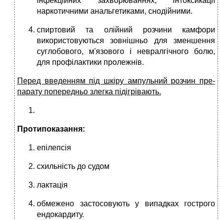
інфекційних захворюваннях, інтоксикації
наркотични­ми анальгетиками, снодійними.
спиртовий та олійний розчини камфори
використовуються зовніш­ньо для зменшення
суглобового, м'язового і невралгічного болю,
для профілактики пролежнів.
Перед введенням під шкіру ампульний розчин пре­
парату попередньо злегка підігрівають.
Протипоказання:
епілепсія
схиль­ність до судом
лактація
обмежено за­стосовують у випадках гострого
ендокар­диту.