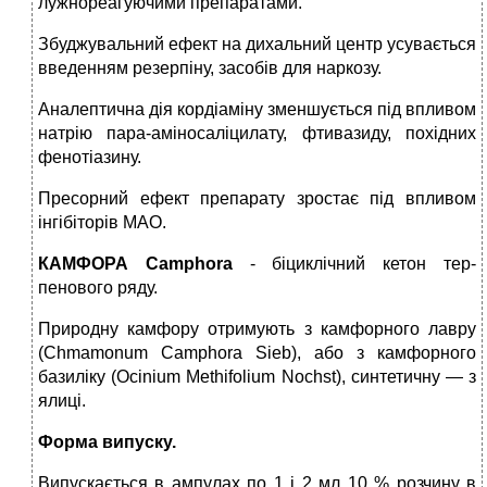
лужнореагуючими препаратами.
Збуджувальний ефект на дихальний центр усувається
введенням резерпіну, засобів для наркозу.
Аналептична дія кордіаміну зменшує­ться під впливом
натрію пара-аміносаліцилату, фтивазиду, похідних
фенотіазину.
Пресорний ефект препарату зростає під впливом
інгібіторів МАО.
КАМФОРА
Camphora
- біциклічний кетон тер­
пенового ряду.
Природну камфору отри­мують з камфорного лавру
(Chmamonum Camphora Sieb), або з камфорного
базилі­ку (Ocinium Methifolium Nochst), синте­тичну — з
ялиці.
Форма випуску.
Випускається в ампулах по 1 і 2 мл 10 % розчину в