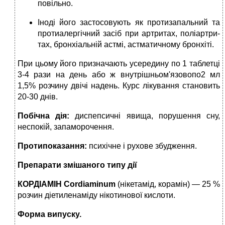
повільно.
Іноді його застосовують як протизапальний та
протиалергічний засіб при артритах, поліартри­
тах, бронхіальній астмі, астматичному бронхіті.
При цьому його призначають усередину по 1 таблетці
3-4 рази на день або ж внутрішньом'язовопо2 мл
1,5% розчину двічі надень. Курс лікуван­ня становить
20-30 днів.
Побічна дія:
диспепсичні явища, по­рушення сну,
неспокій, запаморочення.
Протипоказання:
психічне і рухо­ве збудження.
Препарати змішаного типу дії
КОРДІАМІН
Cordiaminu
m
(нікетамід, корамін) — 25 %
розчин діетиленаміду нікотинової кислоти.
Форма випуску.