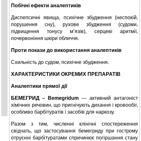
Побічні ефекти аналептиків
Диспепсичні явища, психічне збудження (неспокій,
порушення сну), рухове збудження (судоми,
підвищення тонусу м’язів), серцеві аритмії,
почервоніння шкіри обличчя.
Проти покази до використання аналептиків
Схильність до судом, психічне збудження.
ХАРАКТЕРИСТИКИ ОКРЕМИХ ПРЕПАРАТІВ
Аналептики прямої дії
БЕМЕГРИД
– Bemegridum
— активний антагоніст
хімічних речо­вин, що пригнічують дихання і кровообіг,
особливо барбітуратів і засобів для наркозу.
Разом з тим, численні клінічні спостереження
свідчать, що застосування бемегриду при гострому
отруєнні бар­бітуратами спричинює погіршання стану