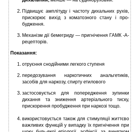
Підвищує ам­плітуду і частоту дихальних рухів,
при­скорює вихід з коматозного стану і про­
будження.
Механізм дії бемегриду — при­гнічення ГАМК -А-
рецепторів.
Показання:
отруєння снодійними легкого ступеня
передозування наркотич­них анальгетиків,
засобів для наркозу, спирту етилового
застосовується для попередження зупинки
дихання та зниження артеріального тиску,
прискорення пробудження
при наркозі тощо.
використовується також для стимуляції життєво
важливих функцій у випадку їх пригнічення при
шоку будь-якої етіо­логії, асфіксії, за винятком