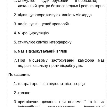
сти­мулює судиноруховий (переважно) і
дихальний центри безпосередньо і рефлекторно
підвищує скоротливу активність міокарда
поліпшує вінцевий кровообіг
мікро циркуляцію
сти­мулює синтез інтерферону
має відхарку­вальний вплив
При місцевому застосуван­ні камфора має
подразнювальну, проти­мікробну дію.
Показання:
гостра і хронічна недо­статність серця
колапс
пригнічення дихан­ня при пневмонії та інших