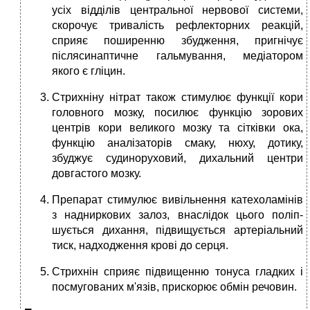
усіх відділів центральної нер­вової системи,
скорочує тривалість реф­лекторних реакцій,
сприяє поширенню збу­дження, пригнічує
післясинаптичне галь­мування, медіатором
якого є гліцин.
Стрих­ніну нітрат також стимулює функції кори
головного мозку, посилює функцію зорових
центрів кори великого мозку та сітків­ки ока,
функцію аналізаторів смаку, нюху, дотику,
збуджує судиноруховий, дихаль­ний центри
довгастого мозку.
Препарат стимулює вивільнення катехоламінів
з надниркових залоз, внаслідок цього поліп­
шується дихання, підвищується артері­альний
тиск, надходження крові до серця.
Стрихнін сприяє підвищенню тонуса глад­ких і
посмугованих м'язів, прискорює об­мін речовин.