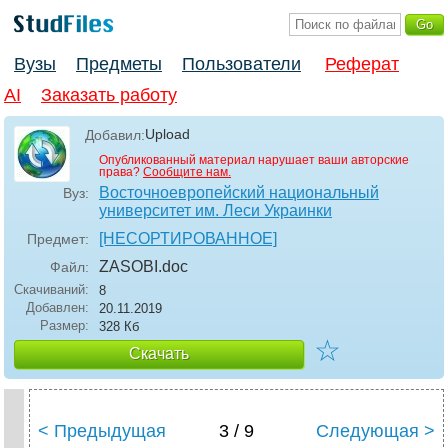
Вузы
Предметы
Пользователи
Реферат
AI
Заказать работу
Upload
Добавил:
Опубликованный материал нарушает ваши авторские
права?
Сообщите нам.
Восточноевропейский национальный
Вуз:
университет им. Леси Украинки
[НЕСОРТИРОВАННОЕ]
Предмет:
ZASOBI
.doc
Файл:
Скачиваний:
8
Добавлен:
20.11.2019
Размер:
328 Кб
☆
Скачать
< Предыдущая
3 / 9
Следующая >