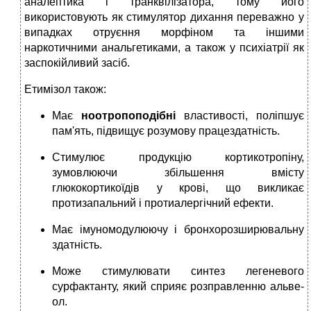
аналептика і транквілізатора, тому його
використовують як стимулятор дихання переважно у
випадках отруєння морфі­ном та іншими
наркотичними анальгетиками, а також у психіатрії як
заспокійли­вий засіб.
Етимізол також:
Має
ноотропоподібні
властивості, поліпшує
пам'ять, підвищує розумову працездатність.
Стимулює про­дукцію кортикотропіну,
зумовлюючи збіль­шення вмісту
глюкокортикоїдів у крові, що викликає
протизапальний і протиалергічний ефекти.
Має імуномодулюючу і бронхорозширювальну
здатність.
Може стимулювати синтез легеневого
сурфактанту, який сприяє розправленню альве­
ол.