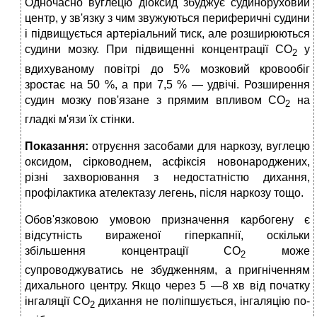
Одночасно вуглецю діоксид збуджує су­диноруховий
центр, у зв'язку з чим звужу­ються периферичні судини
і підвищується артеріальний тиск, але розширюються
суди­ни мозку. При підвищенні концентрації СО
у
2
вдихуваному повітрі до 5% мозковий кро­вообіг
зростає на 50 %, а при 7,5 % — удвічі. Розширення
судин мозку пов'язане з пря­мим впливом СО
на
2
гладкі м'язи їх стінки.
Показання:
отруєння засобами для наркозу, вуглецю
оксидом, сірководнем, ас­фіксія новонароджених,
різні захворюван­ня з недостатністю дихання,
профілактика ателектазу легень, після наркозу тощо.
Обов'язковою умовою призначення кар­богену є
відсутність вираженої гіперкапнії, оскільки
збільшення концентрації СО
може
2
супроводжуватись не збудженням, а пригніченням
дихального центру. Якщо через 5 —8 хв від початку
інгаляції СО
дихання не поліпшується, інгаляцію по­
2