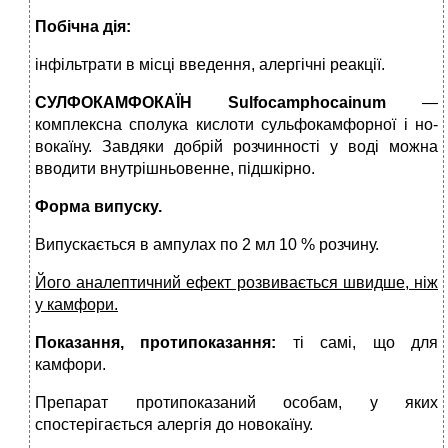
Побічна дія:
інфільтрати в місці введення, алергічні реакції.
СУЛФОКАМФОКАЇН
Sulfocamphocainum
—
комплексна сполука кислоти сульфокамфорної і но­
вокаїну. Завдяки добрій розчинності у воді можна
вводити внутрішньовенне, підшкірно.
Форма випуску.
Випускається в ампулах по 2 мл 10 % розчину.
Його аналептичний ефект розвивається швидше, ніж
у камфори.
Показання, протипоказання:
ті самі, що для
камфори.
Препарат протипоказаний особам, у яких
спостерігаєть­ся алергія до новокаїну.