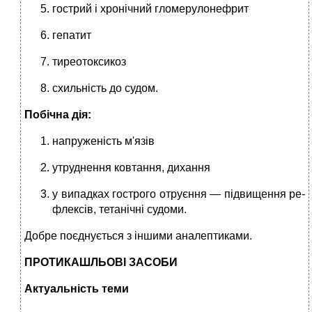
гострий і хронічний гломе­рулонефрит
гепатит
тиреотоксикоз
схиль­ність до судом.
Побічна дія:
напруженість м'язів
утруднення ковтання, дихання
у випад­ках гострого отруєння — підвищення ре­
флексів, тетанічні судоми.
Добре поєднується з іншими аналептиками.
ПРОТИКАШЛЬОВІ ЗАСОБИ
Актуальність теми