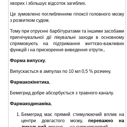
хворих і збільшує відсо­ток загиблих.
Це зумовлено поглибленням гіпоксії головного моз­ку
з розвитком судом.
Тому при отруєнні барбітуратами та іншими засобами
пригнічувальної дії лікувальні заходи в основному
спрямовують на підтримання життєво-важливих
функцій і на прискорення виведення отрути.
.
Форма випуску.
Випускається в ампулах по 10 мл 0,5 % розчину.
Фармакокінетика.
Бемегрид доб­ре абсорбується з травного каналу.
Фармакодинаміка.
Бемегрид має прямий стимулюючий вплив на
центри дов­гастого мозку,
переважно на
дихальний,
менше — на судиноруховий.