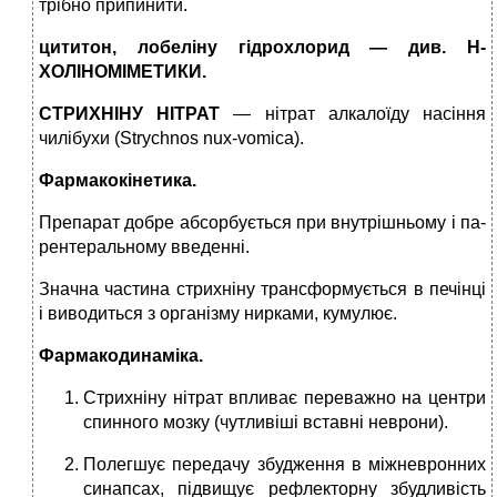
трібно припинити.
цититон, лобеліну гідрохлорид
—
див. Н-
ХОЛІНОМІМЕТИКИ.
СТРИХНІНУ НІТРАТ
— нітрат алка­лоїду насіння
чилібухи (Strychnos nux-vomica).
Фармакокінетика.
Препарат доб­ре абсорбується при внутрішньому і па­
рентеральному введенні.
Значна частина стрихніну трансфор­мується в печінці
і виводиться з організ­му нирками, кумулює.
Фармакодинаміка.
Стрихніну ні­трат впливає переважно на центри
спин­ного мозку (чутливіші вставні неврони).
Полегшує передачу збудження в міжневронних
синапсах, підвищує рефлекторну збудливість