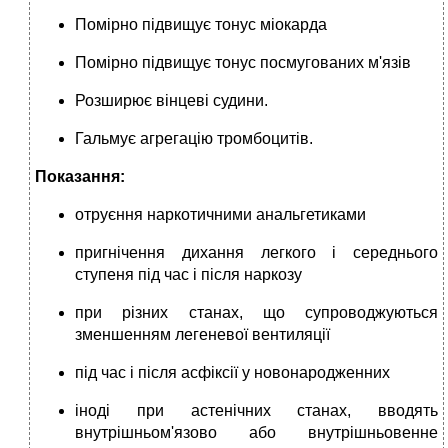
Помірно підвищує тонус міо­карда
Помірно підвищує тонус посмугованих м'язів
Розширює вінцеві судини.
Гальмує агрегацію тром­боцитів.
Показання:
отруєння наркотични­ми анальгетиками
пригнічення дихан­ня легкого і середнього
ступеня під час і після наркозу
при різних станах, що супроводжуються
зменшенням легене­вої вентиляції
під час і після асфіксії у новонародженних
іноді при астенічних станах, вводять
внутрішньом'язово або внутрішньовенне