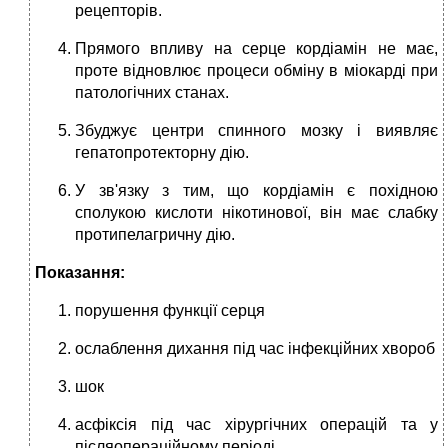
рецепторів.
Прямо­го впливу на серце кордіамін не має,
проте відновлює процеси обміну в міокарді при
патологічних станах.
Збуджує центри спин­ного мозку і виявляє
гепатопротекторну дію.
У зв'язку з тим, що кордіамін є по­хідною
сполукою кислоти нікотинової, він має слабку
протипелагричну дію.
Показання:
порушення функції сер­ця
ослаблення дихання під час інфекцій­них хвороб
шок
асфіксія під час хірургіч­них операцій та у
післяопераційному пе­ріоді.