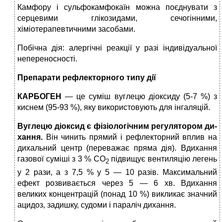
Камфору і сульфокамфокаїн мож­на поєднувати з
серцевими глікозидами, сечогінними,
хіміотерапевтичними засо­бами.
Побічна дія: алергічні реакції у ра­зі індивідуальної
непереносності.
Препарати рефлекторного типу дії
КАРБОГЕН
— це суміш вуглецю діоксиду (5-7 %) з
киснем (95-93 %), яку використовують для інгаляцій.
Вуглецю діоксид є фізіологічним регулятором ди­
хання.
Він чинить прямий і рефлектор­ний вплив на
дихальний центр (перева­жає пряма дія). Вдихання
газової суміші з 3 % СО
підвищує вентиляцію легень
2
у 2 рази, а з 7,5 % у 5 — 10 разів. Макси­мальний
ефект розвивається через 5 — 6 хв. Вдихання
великих концентрацій (понад 10 %) викликає значний
ацидоз, задишку, судоми і параліч дихання.