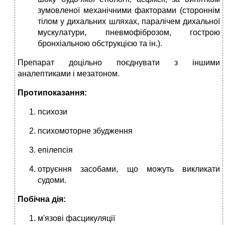
зумовленої механічними факторами (стороннім
тілом у дихальних шляхах, паралічем дихальної
мускула­тури, пневмофіброзом, гострою
бронхіальною обструкцією та ін.).
Препарат доцільно по­єднувати з іншими
аналептиками і мезатоном.
Протипоказання:
психози
психо­моторне збудження
епілепсія
отруєння за­собами, що можуть викликати
судоми.
Побічна дія:
м'язові фасцикуляції