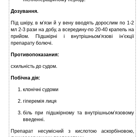
Дозування.
Під шкіру, в м'язи й у вену вводять дорослим по 1-2
мл 2-3 рази на добу, а всередину-по 20-40 крапель на
прийом. Підшкірні і внутрішньом'язові ін'єкції
препарату болючі.
Противопоказания:
схильність до судом.
Побічна дія:
клонічні судоми
гі­перемія лиця
біль при підшкірному та внутрішньом'язовому
введенні.
Препарат несумісний з кислотою аскор­біновою,