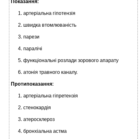
Показання:
артеріальна гіпотензія
швидка втомлюваність
парези
паралічі
функціональні розлади зорового апарату
атонія травного каналу.
Протипоказання:
артеріальна гі­претензія
стенокардія
атеросклероз
брон­хіальна астма