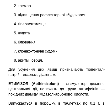
тремор
підвищення рефлекторної збудли­вості
гіпервентиляція
нудота
блювання
клоніко-тонічні судоми
аритмії серця.
Для усунення цих явищ призначають тіопентал-
натрій, гексенал, діазепам.
ЕТИМІЗОЛ
(
Aethimizolum
)
—стимулятор дихання
центральної дії, належить до групи антифеїнів —
похідних діаміду імідазолкарбонової кислоти.
Випускається в порошку, в таблетках по 0,1 г, в