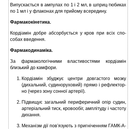
Випускається в ампулах по 1 і 2 мл, в шприц-тюбиках
по 1 мл і у флаконах для прийому всередину.
Фармакокінетика.
Кордіамін добре абсорбується у кров при всіх спо­
собах введення.
Фармакодинаміка.
За фармакологічними властивостями кордіамін
близький до камфори.
Кордіамін збуджує центри довгастого мозку
(дихаль­ний, судиноруховий) прямо і рефлектор­
но (через зону сонної артерії).
Підвищує загальний периферичний опір судин,
арте­ріальний тиск, кровообіг, амплітуду і час­тоту
дихання.
Механізм дії пов'язують з пригніченням ГАМК-А-