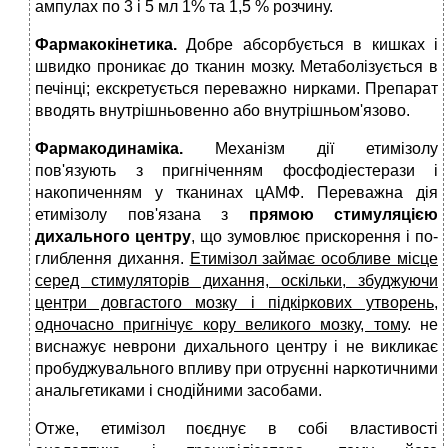
ампулах по 3 і 5 мл 1% та 1,5 % розчину.
Фармакокінетика.
Добре абсор­бується в кишках і
швидко проникає до тканин мозку. Метаболізується в
печінці; екскретується переважно нирками. Пре­парат
вводять внутрішньовенно або внутрішньом'язово.
Фармакодинаміка.
Механізм дії етимізолу
пов'язують з пригніченням фосфодіестерази і
накопиченням у тканинах цАМФ. Переважна дія
етимізолу пов'я­зана з
прямою стимуляцією
дихального центру
, що зумовлює прискорення і по­
глиблення дихання.
Етимізол займає осо­бливе місце
серед стимуляторів дихання, оскільки, збуджуючи
центри довгастого мозку і підкіркових утворень,
одночасно пригнічує кору великого мозку, тому
. не
виснажує неврони дихального центру і не викликає
пробуджувального впливу при отруєнні наркотичними
анальгетиками і снодійними засобами.
Отже, етимізол поєднує в собі властивості