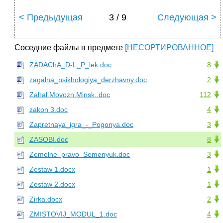
< Предыдущая
3 / 9
Следующая >
Соседние файлы в предмете
[НЕСОРТИРОВАННОЕ]
ZADAChA_D-L_P_lek.doc
8
zagalna_psikhologiya_derzhavny.doc
2
Zahal.Movozn.Minsk..doc
112
zakon 3.doc
4
Zapretnaya_igra_-_Pogonya.doc
3
ZASOBI.doc
8
Zemelne_pravo_Semenyuk.doc
3
Zestaw 1.docx
1
Zestaw 2.docx
1
Zirka.docx
2
ZMISTOVIJ_MODUL_1.doc
4