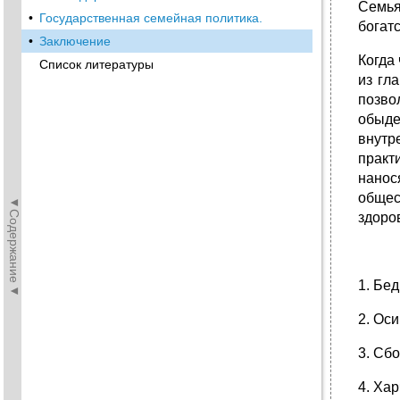
Семья
•
Государственная семейная политика.
богатс
•
Заключение
Когда
Список литературы
из гл
позво
обыде
внутр
практ
нанос
общес
◄Содержание◄
здоро
1. Бе
2. Оси
3. Сб
4. Ха