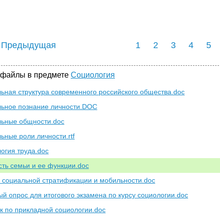
 Предыдущая
1
2
3
4
5
 файлы в предмете
Социология
ьная структура современного российского общества.doc
ьное познание личности.DOC
ьные общности.doc
ьные роли личности.rtf
огия труда.doc
ть семьи и ее функции.doc
 социальной стратификации и мобильности.doc
ый опрос для итогового экзамена по курсу социологии.doc
к по прикладной социологии.doc