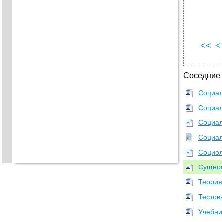
<<
<
Соседние
Социал
Социал
Социал
Социал
Социол
Сущнос
Теория
Тестов
Учебни