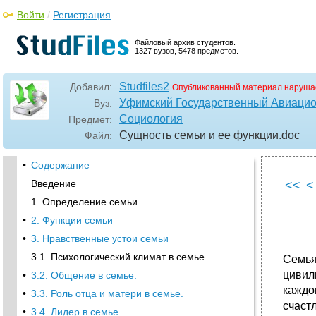
Войти
/
Регистрация
Файловый архив студентов.
1327 вузов, 5478 предметов.
Studfiles2
Добавил:
Опубликованный материал наруша
Уфимский Государственный Авиацио
Вуз:
Социология
Предмет:
Сущность семьи и ее функции
.doc
Файл:
•
Содержание
Введение
<<
<
1. Определение семьи
•
2. Функции семьи
•
3. Нравственные устои семьи
3.1. Психологический климат в семье.
Семья
цивил
•
3.2. Общение в семье.
каждо
•
3.3. Роль отца и матери в семье.
счастл
•
3.4. Лидер в семье.