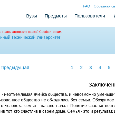
FAQ
Обратная св
Вузы
Предметы
Пользователи
ет ваши авторские права?
Сообщите нам.
нный Технический Университет
 Предыдущая
1
2
3
4
5
Заключен
 - неотъемлемая ячейка общества, и невозможно уменьшить
изованное общество не обходились без семьи. Обозримое
го человека семья - начало начал. Понятие счастья почт
ив тот, кто счастлив в своем доме. Семья - это и результат