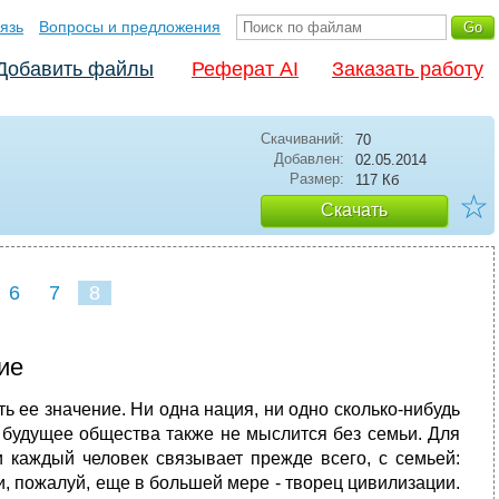
язь
Вопросы и предложения
Добавить файлы
Реферат AI
Заказать работу
Скачиваний:
70
Добавлен:
02.05.2014
Размер:
117 Кб
☆
Скачать
6
7
8
ие
 ее значение. Ни одна нация, ни одно сколько-нибудь
 будущее общества также не мыслится без семьи. Для
и каждый человек связывает прежде всего, с семьей:
, и, пожалуй, еще в большей мере - творец цивилизации.