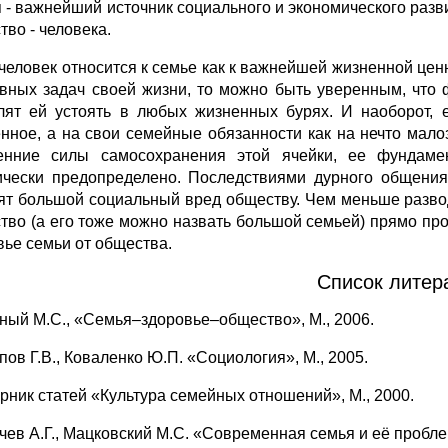
 - важнейший источник социального и экономического раз
тво - человека.
 человек относится к семье как к важнейшей жизненной ценн
авных задач своей жизни, то можно быть уверенным, что
лят ей устоять в любых жизненных бурях. И наоборот, 
нное, а на свои семейные обязанности как на нечто мало
енние силы самосохранения этой ячейки, ее фундамен
ически предопределено. Последствиями дурного общения
ят большой социальный вред обществу. Чем меньше развод
тво (а его тоже можно назвать большой семьей) прямо проп
вье семьи от общества.
Список литер
дный М.С., «Семья–здоровье–общество», М., 2006.
пов Г.В., Коваленко Ю.П. «Социология», М., 2005.
орник статей «Культура семейных отношений», М., 2000.
рчев А.Г., Мацковский М.С. «Современная семья и её пробле