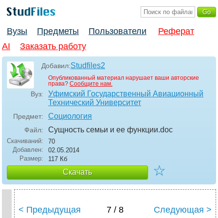
Вузы
Предметы
Пользователи
Реферат
AI
Заказать работу
Studfiles2
Добавил:
Опубликованный материал нарушает ваши авторские
права?
Сообщите нам.
Уфимский Государственный Авиационный
Вуз:
Технический Университет
Социология
Предмет:
Сущность семьи и ее функции
.doc
Файл:
Скачиваний:
70
Добавлен:
02.05.2014
Размер:
117 Кб
☆
Скачать
< Предыдущая
7 / 8
Следующая >