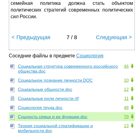
семейная политика должна стать объектом
политических стратегий современных политических
сил России.
< Предыдущая
7 / 8
Следующая >
Соседние файлы в предмете
Социология
Социальная структура современного российского
46
общества.doc
Социальное познание личности.DOC
10
Социальные общности.doc
12
Социальные роли личности.rtf
11
Социология труда.doc
48
Сущность семьи и ее функции.doc
70
Теория социальной стратификации и
13
мобильности.doc