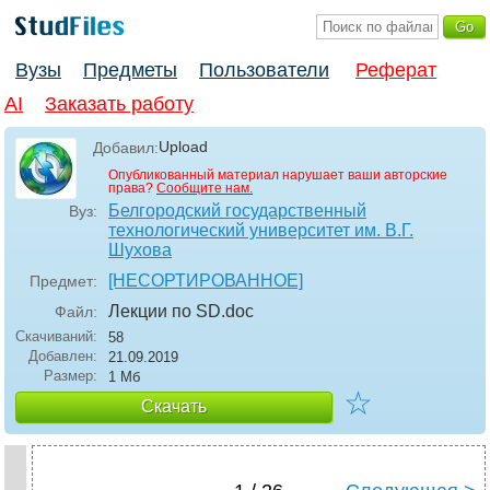
Вузы
Предметы
Пользователи
Реферат
AI
Заказать работу
Upload
Добавил:
Опубликованный материал нарушает ваши авторские
права?
Сообщите нам.
Белгородский государственный
Вуз:
технологический университет им. В.Г.
Шухова
[НЕСОРТИРОВАННОЕ]
Предмет:
Лекции по SD
.doc
Файл:
Скачиваний:
58
Добавлен:
21.09.2019
Размер:
1 Мб
☆
Скачать