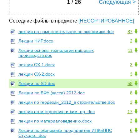
1 / 26
Следующая >
Соседние файлы в предмете
[НЕСОРТИРОВАННОЕ]
лекции на самостоятельное по экономике.doc
87
Лекции НИР.docx
2
Лекции основы технологии пищевых
11
производств.doc
лекции ОХ-1.docx
3
лекции ОХ-2.docx
3
Лекции по SD.doc
58
Лекции по БФУ (касса) 2012.doc
6
лекции по геодезии_2012_в строительстве.doc
3
лекции по м.строению и хим. пр..doc
17
лекции по материаловедению.docx
2
Лекции по экономике предприятия ИПКиППС
6
Стукало...doc