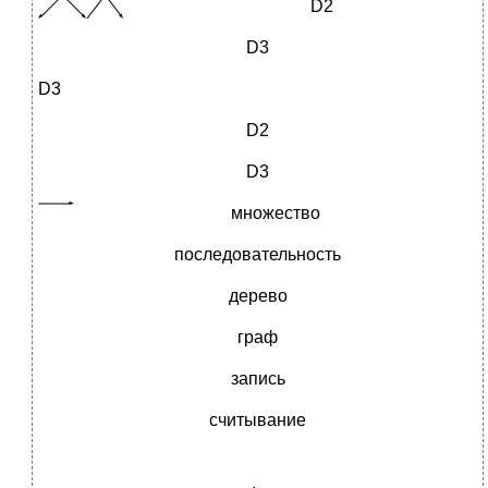
D2
D3
D3
D2
D3
множество
последовательность
дерево
граф
запись
считывание