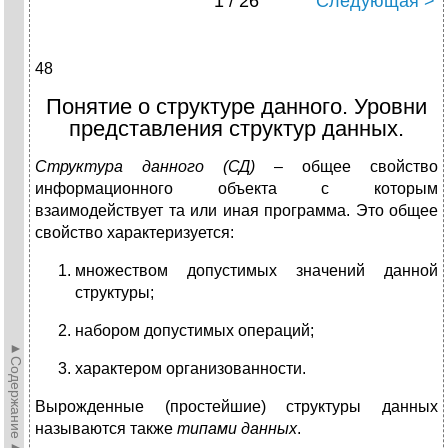
1 / 26
Следующая >
48
Понятие о структуре данного. Уровни
представления структур данных.
Структура данного (СД)
– общее свойство
информационного объекта с которым
взаимодействует та или иная программа. Это общее
свойство характеризуется:
множеством допустимых значений данной
структуры;
набором допустимых операций;
►Содержание►
характером организованности.
Вырожденные (простейшие) структуры данных
называются также
типами данных
.