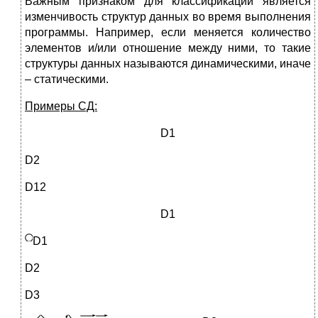
Важным признаком для классификации является
изменчивость структур данных во время выполнения
программы. Например, если меняется количество
элементов и/или отношение между ними, то такие
структуры данных называются динамическими, иначе
– статическими.
Примеры СД:
D1
D2
D12
D1
D1
D2
D3