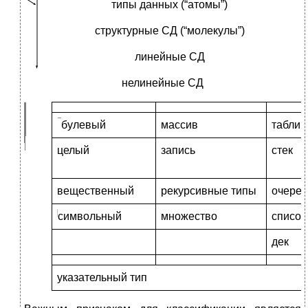
типы данных (“атомы”)
структурные СД (“молекулы”)
линейные СД
нелинейные СД
булевый
массив
таблиц
целый
запись
стек
вещественный
рекурсивные типы
очеред
символьный
множество
список
дек
указательный тип