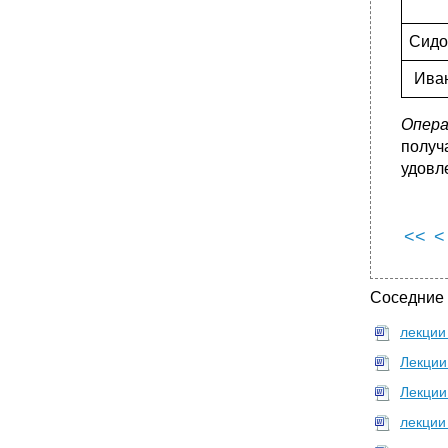
Сидо
Ива
Опера
получ
удовл
<<
<
Соседние
лекции
Лекции
Лекции
лекции