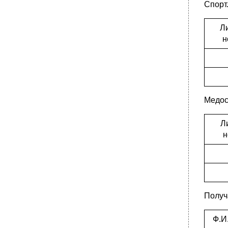
Спорт
Л
н
Медос
Л
н
Получ
Ф.И