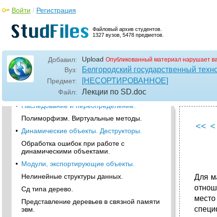
Статические и динамические переменные.
Войти
/
Регистрация
•
Сд типа циклический линейный список.
Файловый архив студентов.
Сд типа двусвязный линейный список.
1327 вузов, 5478 предметов.
Сд типа дек.
Upload
Добавил:
Многосвязные списки.
Опубликованный материал нарушает в
Белгородский государственный техно
Вуз:
•
Средства объектно-ориентированного
программирования.
[НЕСОРТИРОВАННОЕ]
Предмет:
Лекции по SD
.doc
Файл:
Объекты и свойства инкапсуляции.
•
Наследование и переопределение.
Полиморфизм. Виртуальные методы.
<<
<
•
Динамические объекты. Деструкторы.
Обработка ошибок при работе с
динамическими объектами.
•
Модули, экспортирующие объекты.
Нелинейные структуры данных.
Для м
отнош
Сд типа дерево.
место
Представление деревьев в связной памяти
специ
эвм.