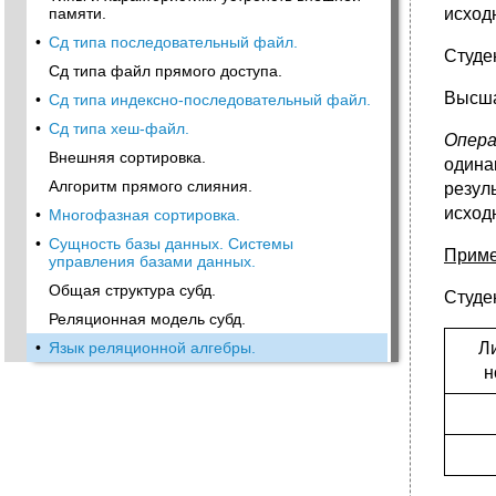
исход
памяти.
•
Сд типа последовательный файл.
Студен
Сд типа файл прямого доступа.
Высша
•
Сд типа индексно-последовательный файл.
•
Сд типа хеш-файл.
Опера
Внешняя сортировка.
одина
Алгоритм прямого слияния.
резул
исход
•
Многофазная сортировка.
•
Сущность базы данных. Системы
Приме
управления базами данных.
Общая структура субд.
Студен
Реляционная модель субд.
Л
•
Язык реляционной алгебры.
н