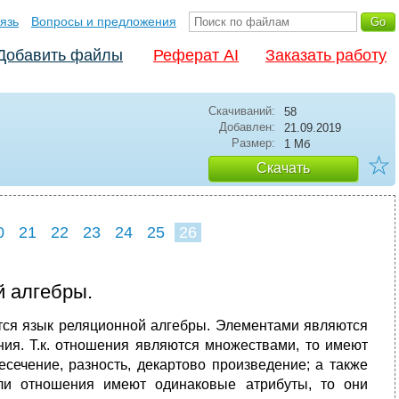
язь
Вопросы и предложения
Добавить файлы
Реферат AI
Заказать работу
Скачиваний:
58
Добавлен:
21.09.2019
Размер:
1 Мб
☆
Скачать
0
21
22
23
24
25
26
 алгебры.
ся язык реляционной алгебры. Элементами являются
ния. Т.к. отношения являются множествами, то имеют
сечение, разность, декартово произведение; а также
сли отношения имеют одинаковые атрибуты, то они