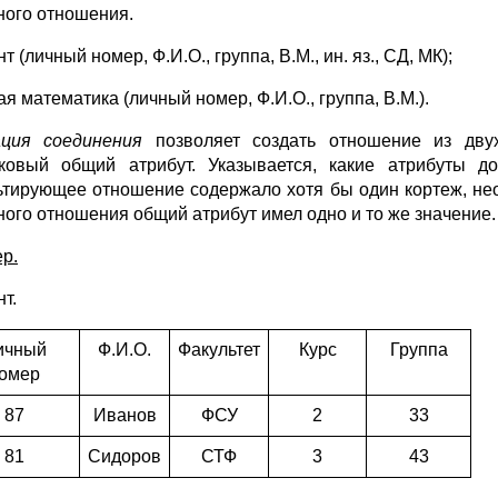
ного отношения.
т (личный номер, Ф.И.О., группа, В.М., ин. яз., СД, МК);
я математика (личный номер, Ф.И.О., группа, В.М.).
ция соединения
позволяет создать отношение из дву
ковый общий атрибут. Указывается, какие атрибуты д
ьтирующее отношение содержало хотя бы один кортеж, нео
ного отношения общий атрибут имел одно и то же значение.
р.
т.
ичный
Ф.И.О.
Факультет
Курс
Группа
омер
87
Иванов
ФСУ
2
33
81
Сидоров
СТФ
3
43