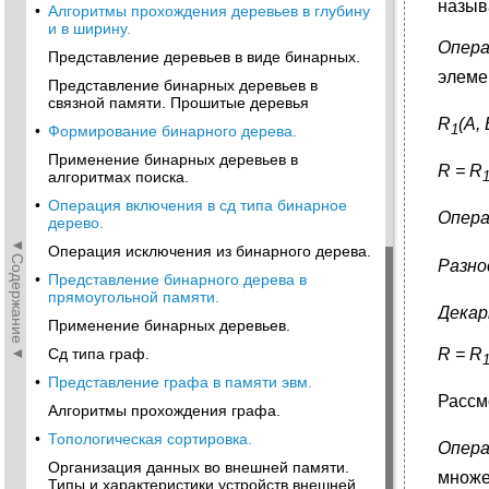
назыв
•
Алгоритмы прохождения деревьев в глубину
и в ширину.
Опера
Представление деревьев в виде бинарных.
элеме
Представление бинарных деревьев в
связной памяти. Прошитые деревья
R
(A, 
1
•
Формирование бинарного дерева.
Применение бинарных деревьев в
R = R
алгоритмах поиска.
•
Операция включения в сд типа бинарное
Опера
дерево.
◄Содержание◄
Операция исключения из бинарного дерева.
Разно
•
Представление бинарного дерева в
прямоугольной памяти.
Декар
Применение бинарных деревьев.
R = R
Сд типа граф.
•
Представление графа в памяти эвм.
Рассм
Алгоритмы прохождения графа.
•
Топологическая сортировка.
Опер
Организация данных во внешней памяти.
множе
Типы и характеристики устройств внешней