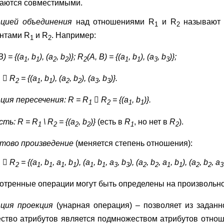
аются совместимыми.
цией объединения
над отношениями R
и R
называют 
1
2
нтами R
и R
. Например:
1
2
B) = {(a
, b
), (a
, b
)}; R
(A, B) = {(a
, b
), (a
, b
)};
1
1
2
2
2
1
1
3
3

R
= {(a
, b
), (a
, b
), (a
, b
)}.
1
2
1
1
2
2
3
3
ция пересечения:
R
=
R

R
= {(
a
,
b
)}.
1
2
1
1
сть:
R
=
R
\
R
= {(
a
,
b
)}
(есть в
R
, но нет в
R
).
1
2
2
2
1
2
тово произведение
(меняется степень отношения):

R
= {(a
, b
, a
, b
), (a
, b
, a
, b
), (a
, b
, a
, b
), (a
, b
, a
1
2
1
1
1
1
1
1
3
3
2
2
1
1
2
2
3
отренные операции могут быть определены на произвольно
ация проекция
(унарная операция) – позволяет из задан
ство атрибутов является подмножеством атрибутов отно