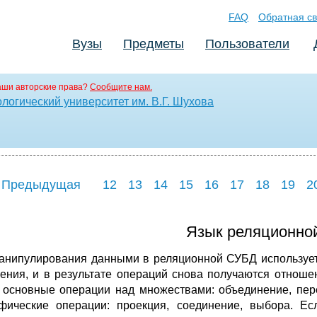
FAQ
Обратная св
Вузы
Предметы
Пользователи
аши авторские права?
Сообщите нам.
логический университет им. В.Г. Шухова
 Предыдущая
12
13
14
15
16
17
18
19
2
Язык реляционной
анипулирования данными в реляционной СУБД использует
ения, и в результате операций снова получаются отноше
 основные операции над множествами: объединение, пере
фические операции: проекция, соединение, выбора. Е