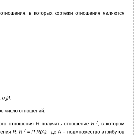
отношения, в которых кортежи отношения являются
, b
)}.
3
е число отношений.
/
ного отношения
R
получить отношение
R
,
в котором
/
шения
R
:
R
=
П
R
(А),
где А – подмножество атрибутов