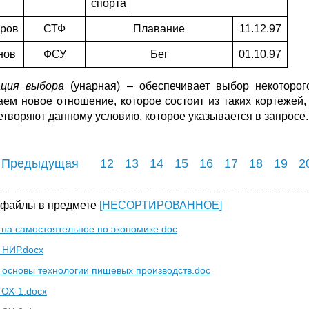
спорта
ров
СТФ
Плавание
11.12.97
нов
ФСУ
Бег
01.10.97
ция выбора
(унарная) – обеспечивает выбор некоторог
аем новое отношение, которое состоит из таких кортежей,
етворяют данному условию, которое указывается в запросе.
 Предыдущая
12
13
14
15
16
17
18
19
2
 файлы в предмете
[НЕСОРТИРОВАННОЕ]
 на самостоятельное по экономике.doc
 НИР.docx
 основы технологии пищевых производств.doc
 ОХ-1.docx