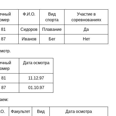
.
ичный
Ф.И.О.
Вид
Участие в
омер
спорта
соревнованиях
81
Сидоров
Плавание
Да
87
Иванов
Бег
Нет
мотр.
ичный
Дата осмотра
омер
81
11.12.97
87
01.10.97
аем:
.О.
Факультет
Вид
Дата осмотра