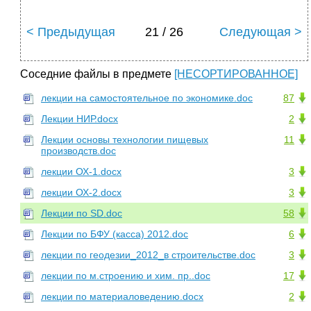
< Предыдущая
21 / 26
Следующая >
Соседние файлы в предмете
[НЕСОРТИРОВАННОЕ]
лекции на самостоятельное по экономике.doc
87
Лекции НИР.docx
2
Лекции основы технологии пищевых
11
производств.doc
лекции ОХ-1.docx
3
лекции ОХ-2.docx
3
Лекции по SD.doc
58
Лекции по БФУ (касса) 2012.doc
6
лекции по геодезии_2012_в строительстве.doc
3
лекции по м.строению и хим. пр..doc
17
лекции по материаловедению.docx
2