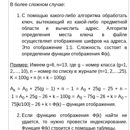
В более сложном случае:
С помощью какого-либо алгоритма обработать
ключ, вытекающий из какой-либо предметной
области и вычислить адрес. Алгоритм
определения места ключа в файле
осуществляет отображение шифров на адреса.
Это отображение 1:1. Сложность состоит в
определении функции отображения Ф(к).
Пример:
Имеем g=6, n=13, где g – номер класса (g=1,
2,…, 10), n – номер по списку в журнале (n=1, 2,…,25).
K = 100g + n (n = k – 100g)
A
= A
+ 25(g – 1) + n – 1 = A
+ 25g – 25 + n –
k
0
0
1 = A
+ 25g – 26 + k – 100g = A
– 75g – 26 + k = A
–
0
0
0
75[k/100] – 26 + k = Ф(k) – функция отображения.
Если функцию отображения Ф(k) найти не
удается, то нужно провести индексирование.
Функция Ф(k) строится с помощью таблицы.