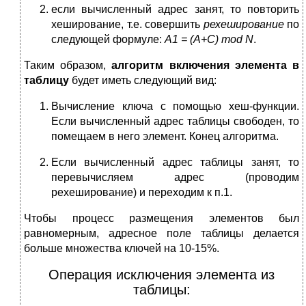
если вычисленный адрес занят, то повторить
хеширование, т.е. совершить
рехеширование
по
следующей формуле:
A
1 = (
A
+
C
)
mod
N
.
Таким образом,
алгоритм включения элемента в
таблицу
будет иметь следующий вид:
Вычисление ключа с помощью хеш-функции.
Если вычисленный адрес таблицы свободен, то
помещаем в него элемент. Конец алгоритма.
Если вычисленный адрес таблицы занят, то
перевычисляем адрес (проводим
рехеширование) и переходим к п.1.
Чтобы процесс размещения элементов был
равномерным, адресное поле таблицы делается
больше множества ключей на 10-15%.
Операция исключения элемента из
таблицы: