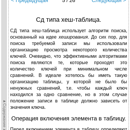
< Предыдущая
5 / 26
Следующая >
Сд типа хеш-таблица.
СД типа хеш-таблица использует алгоритм поиска,
основанный на идее
хеширования
. До сих пор, для
поиска требуемой записи мы использовали
организацию просмотра некоторого количества
ключей. Очевидно, что эффективными алгоритмами
поиска являются те, которые проходят это
количество ключей при минимальном числе
сравнений. В идеале хотелось бы иметь такую
организацию таблицы, у которой не было бы
ненужных сравнений, т.е. чтобы каждый ключ
находился за одно сравнение, но в этом случае
положение записи в таблице должно зависеть от
►Содержание►
значения ключа.
Операция включения элемента в таблицу.
Перед включением элемента в таблицу определяют