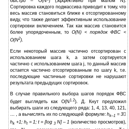
быстро – О(N
) (эффективно при малом N).
Сортировка каждого подмассива приводит к тому, что
весь массив становиться ближе к отсортированному
виду, что также делает эффективным использование
сортировки включением. Так как массив становится
более упорядоченным, то
О(
N
) < порядок Ф
BC
<
2
О(
N
).
Если некоторый массив частично отсортирован с
использованием шага k, а затем сортируется
частично с использованием шага j, то данный массив
остается частично отсортированным по шагу k, т.е.
последующие частичные сортировки не нарушают
результата предыдущих сортировок.
В случае правильного выбора шагов порядок ФВС
1.2
будет выглядеть как О(N
). Д. Кнут предложил
выбирать шаги из следующего ряда: 1, 4, 13, 40, 121,
… , а вычислять их по следующей формуле:
h
= 3

k
–1
h
+1;
h
= 1;
t
= [
log
N
] – 1
(количество просмотров),
k
t
3