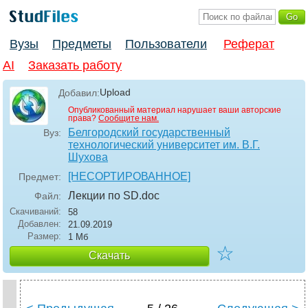
Вузы
Предметы
Пользователи
Реферат
AI
Заказать работу
Upload
Добавил:
Опубликованный материал нарушает ваши авторские
права?
Сообщите нам.
Белгородский государственный
Вуз:
технологический университет им. В.Г.
Шухова
[НЕСОРТИРОВАННОЕ]
Предмет:
Лекции по SD
.doc
Файл:
Скачиваний:
58
Добавлен:
21.09.2019
Размер:
1 Мб
☆
Скачать