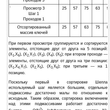
Проходов 3
Просмотр 3
25
57
75
63
9
Шаг 1
Проходов 1
Отсортированный
25
57
63
75
8
массив ключей
При первом просмотре группируются и сортируются
элементы, отстоящие друг от друга на 5 позиций:
(Х
,Х
), (Х
Х
), (Х
), (Х
), (Х
); при втором проходе —
1
6
2,
7
3
4
5
элементы, отстоящие друг от друга на три позиции:
(Х
,Х
Х
), (Х
Х
), (Х
Х
); при третьем — на 1
1
4,
7
2,
5
3,
6
позицию.
Поскольку первый в сортировке Шелла
используемый шаг является большим, отдельные
подмассивы достаточно малы по отношению к
исходным. Таким образом, сортировка включением
над этими подмассивами работает достаточно
2