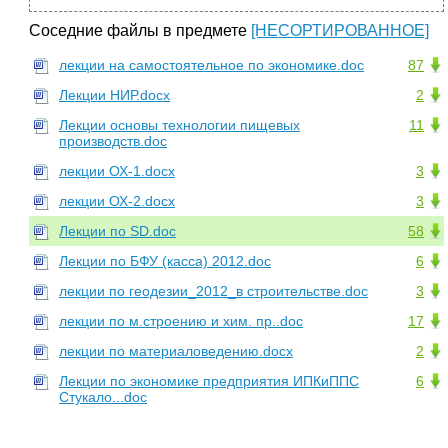
Соседние файлы в предмете
[НЕСОРТИРОВАННОЕ]
лекции на самостоятельное по экономике.doc
87
Лекции НИР.docx
2
Лекции основы технологии пищевых
11
производств.doc
лекции ОХ-1.docx
3
лекции ОХ-2.docx
3
Лекции по SD.doc
58
Лекции по БФУ (касса) 2012.doc
6
лекции по геодезии_2012_в строительстве.doc
3
лекции по м.строению и хим. пр..doc
17
лекции по материаловедению.docx
2
Лекции по экономике предприятия ИПКиППС
6
Стукало...doc