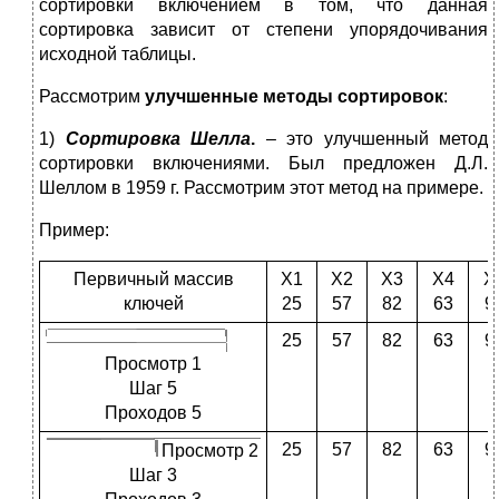
сортировки включением в том, что данная
сортировка зависит от степени упорядочивания
исходной таблицы.
Рассмотрим
улучшенные методы сортировок
:
1)
Сортировка Шелла
.
– это улучшенный метод
сортировки включениями. Был предложен Д.Л.
Шеллом в 1959 г. Рассмотрим этот метод на примере.
Пример:
Первичный массив
X1
X2
X3
X4
X
ключей
25
57
82
63
9
25
57
82
63
9
Просмотр 1
Шаг 5
Проходов 5
25
57
82
63
9
Просмотр 2
Шаг 3