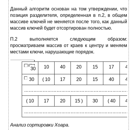
Данный алгоритм основан на том утверждении, что
позиция разделителя, определенная в п.2, в общем
массиве ключей не меняется после того, как данный
массив ключей будет отсортирован полностью.
П.2 выполняется следующим образом:
просматриваем массив от краев к центру и меняем
местами ключи, нарушающие порядок.
10
40
20
15
17
4
30
30
( 10
17
20
15
40
4
……………………………………………………………
( 10
17
20
15 )
30
( 40
4
……………………………………………………………
Анализ сортировки Хоара.