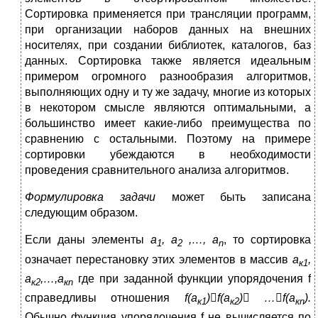
Сортировка применяется при трансляции программ,
при организации наборов данных на внешних
носителях, при создании библиотек, каталогов, баз
данных. Сортировка также является идеальным
примером огромного разнообразия алгоритмов,
выполняющих одну и ту же задачу, многие из которых
в некотором смысле являются оптимальными, а
большинство имеет какие-либо преимущества по
сравнению с остальными. Поэтому на примере
сортировки убеждаются в необходимости
проведения сравнительного анализа алгоритмов.
Формулировка задачи
может быть записана
следующим образом.
Если даны элементы
а
, а
,…, а
, то сортировка
1
2
n
означает перестановку этих элементов в массив
а
,
к1
а
,…,а
где при заданной функции упорядочения f
к2
к
n
справедливы отношения
f
(а
)

f
(а
)

…

f
(а
).
к1
к2
к
n
Обычно функция упорядочения f не вычисляется по