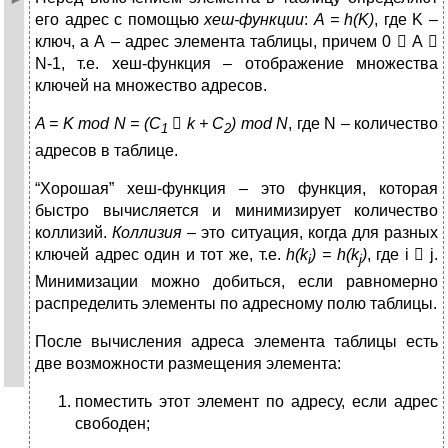
его адрес с помощью
хеш-функции
:
A
=
h
(
K
)
, где K –
ключ, а А – адрес элемента таблицы, причем 0  А 
N-1, т.е. хеш-функция – отображение множества
ключей на множество адресов.
A
=
K
mod
N
= (
C

k
+
C
)
mod
N
, где N – количество
1
2
адресов в таблице.
“Хорошая” хеш-функция – это функция, которая
быстро вычисляется и минимизирует количество
коллизий.
Коллизия –
это ситуация, когда для разных
ключей адрес один и тот же, т.е.
h
(
k
) =
h
(
k
)
, где i  j.
i
j
Минимизации можно добиться, если равномерно
распределить элементы по адресному полю таблицы.
После вычисления адреса элемента таблицы есть
две возможности размещения элемента:
поместить этот элемент по адресу, если адрес
свободен;