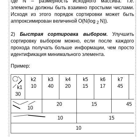
где N – размерность исходного массива. Т.е.
элементы должны быть взаимно простыми числами.
Исходя из этого порядок сортировки может быть
аппроксимирован величиной О(N(log
N)).
2
2)
Быстрая сортировка выбором.
Улучшить
сортировку выбором можно, если после каждого
прохода получать больше информации, чем просто
идентификация минимального элемента.
Пример:
k2
k3
k4
k5
k6
k7
10
40
20
15
17
45
k1
30
20
15
45
10
10
15
10