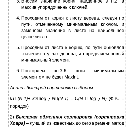
Вносим значение корня, найденное в п.2, в
массив упорядоченных ключей.
Проходим от корня к листу дерева, следуя по
пути, отмеченному минимальным ключом, и
заменяем значение в листе на наибольшее
целое число.
Проходим от листа к корню, по пути обновляя
значения в узлах дерева, и определяем новый
минимальный элемент.
Повторяем пп.3-6, пока минимальным
элементом не будет MaxInt.
Анализ быстрой сортировки выбором.
k
1

(
N
-1)+
k
2

log
N

(
N
-1) = О(
N

log
N
)
(ФВС =
2
2
порядок)
2)
Быстрая обменная сортировка (сортировка
Хоара)
–
лучший из известных до сего времени метод