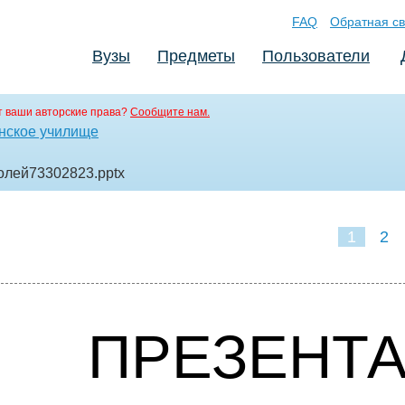
FAQ
Обратная св
Вузы
Предметы
Пользователи
 ваши авторские права?
Сообщите нам.
нское училище
солей73302823
.pptx
1
2
ПРЕЗЕНТА