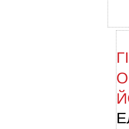
Г
О
Й
Е