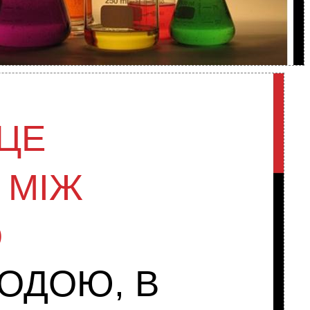
 ЦЕ
 МІЖ
О
ВОДОЮ, В