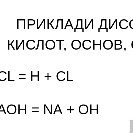
ПРИКЛАДИ ДИСО
КИСЛОТ, ОСНОВ,
CL = H + CL
АOH = NА + OH