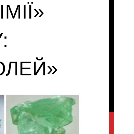
МІЇ»
:
ОЛЕЙ»