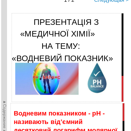
1 / 2
Следующая >
ПРЕЗЕНТАЦІЯ З
«МЕДИЧНОЇ ХІМІЇ»
НА ТЕМУ:
«ВОДНЕВИЙ ПОКАЗНИК»
►Содержание►
Водневим показником - рН -
називають від’ємний
десятковий логарифм молярної