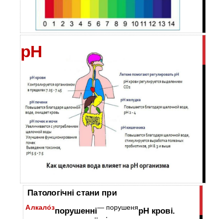
рН
Патологічні стани при
Алкало́з
— порушеня
порушенні
рН крові.