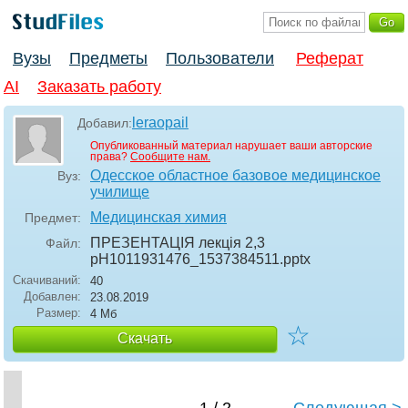
Вузы
Предметы
Пользователи
Реферат
AI
Заказать работу
leraopail
Добавил:
Опубликованный материал нарушает ваши авторские
права?
Сообщите нам.
Одесское областное базовое медицинское
Вуз:
училище
Медицинская химия
Предмет:
ПРЕЗЕНТАЦІЯ лекція 2,3
Файл:
рН1011931476_1537384511
.pptx
Скачиваний:
40
Добавлен:
23.08.2019
Размер:
4 Мб
☆
Скачать