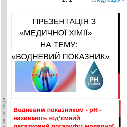
1 / 2
Следующая >
ПРЕЗЕНТАЦІЯ З
«МЕДИЧНОЇ ХІМІЇ»
НА ТЕМУ:
«ВОДНЕВИЙ ПОКАЗНИК»
►Содержание►
Водневим показником - рН -
називають від’ємний
десятковий логарифм молярної