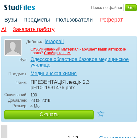
Вузы
Предметы
Пользователи
Реферат
AI
Заказать работу
leraopail
Добавил:
Опубликованный материал нарушает ваши авторские
права?
Сообщите нам.
Одесское областное базовое медицинское
Вуз:
училище
Медицинская химия
Предмет:
ПРЕЗЕНТАЦІЯ лекція 2,3
Файл:
рН1011931476
.pptx
Скачиваний:
100
Добавлен:
23.08.2019
Размер:
4 Мб
☆
Скачать