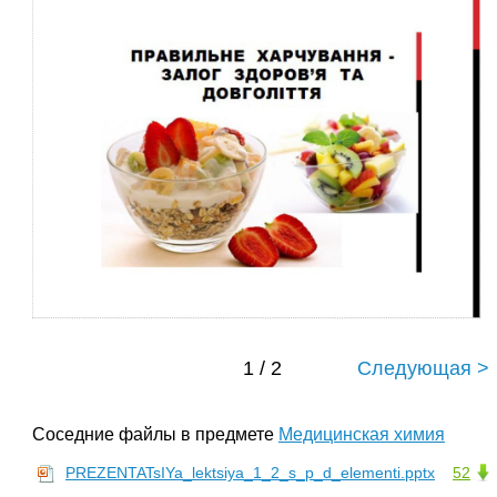
1 / 2
Следующая >
Соседние файлы в предмете
Медицинская химия
PREZENTATsIYa_lektsiya_1_2_s_p_d_elementi.pptx
52