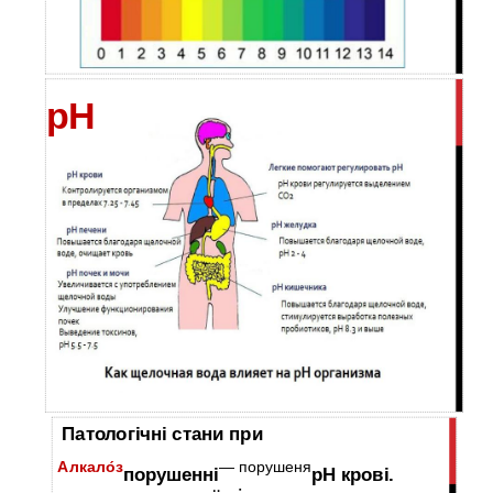
рН
Патологічні стани при
Алкало́з
— порушеня
порушенні
рН крові.