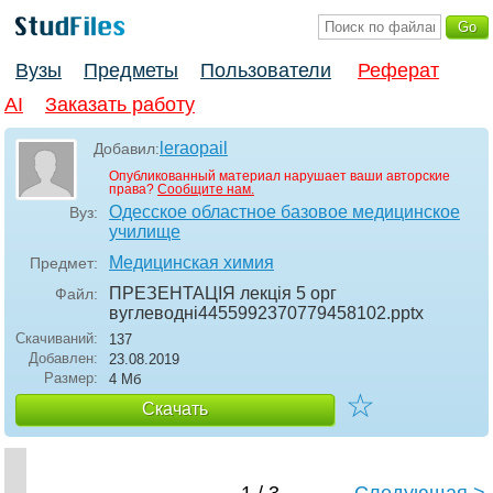
Вузы
Предметы
Пользователи
Реферат
AI
Заказать работу
leraopail
Добавил:
Опубликованный материал нарушает ваши авторские
права?
Сообщите нам.
Одесское областное базовое медицинское
Вуз:
училище
Медицинская химия
Предмет:
ПРЕЗЕНТАЦІЯ лекція 5 орг
Файл:
вуглеводні4455992370779458102
.pptx
Скачиваний:
137
Добавлен:
23.08.2019
Размер:
4 Мб
☆
Скачать