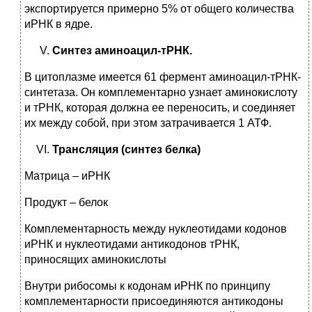
экспортируется примерно 5% от общего количества
иРНК в ядре.
Синтез аминоацил-тРНК.
В цитоплазме имеется 61 фермент аминоацил-тРНК-
синтетаза. Он комплементарно узнает аминокислоту
и тРНК, которая должна ее переносить, и соединяет
их между собой, при этом затрачивается 1 АТФ.
Трансляция (синтез белка)
Матрица – иРНК
Продукт – белок
Комплементарность между нуклеотидами кодонов
иРНК и нуклеотидами антикодонов тРНК,
приносящих аминокислоты
Внутри рибосомы к кодонам иРНК по принципу
комплементарности присоединяются антикодоны