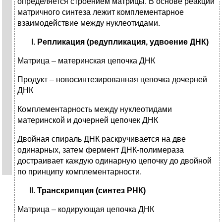
определяется строением матрицы. В основе реакций
матричного синтеза лежит комплементарное
взаимодействие между нуклеотидами.
Репликация (редупликация, удвоение ДНК)
Матрица – материнская цепочка ДНК
Продукт – новосинтезированная цепочка дочерней
ДНК
Комплементарность между нуклеотидами
материнской и дочерней цепочек ДНК
Двойная спираль ДНК раскручивается на две
одинарных, затем фермент ДНК-полимераза
достраивает каждую одинарную цепочку до двойной
по принципу комплементарности.
Транскрипция (синтез РНК)
Матрица – кодирующая цепочка ДНК