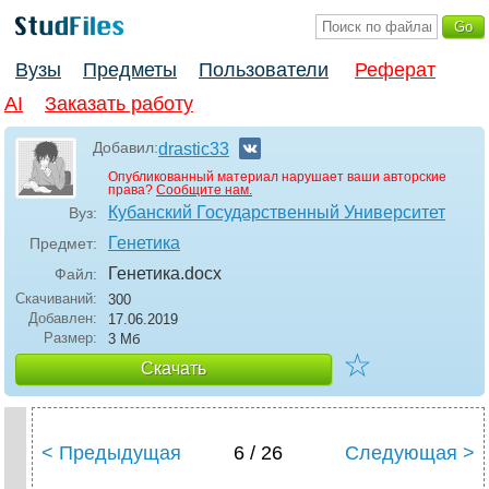
Вузы
Предметы
Пользователи
Реферат
AI
Заказать работу
Добавил:
drastic33
Опубликованный материал нарушает ваши авторские
права?
Сообщите нам.
Кубанский Государственный Университет
Вуз:
Генетика
Предмет:
Генетика
.docx
Файл:
Скачиваний:
300
Добавлен:
17.06.2019
Размер:
3 Мб
☆
Скачать
< Предыдущая
6 / 26
Следующая >