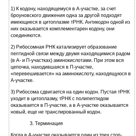
1) К кодону, находящемуся в А-участке, за счет
броуновского движения одна за другой подходят
имеющиеся в цитоплазме тРНК. Антикодон одной из
них оказывается комплементарен кодону, они
соединяются.
2) Рибосомная РНК катализирует образование
пептидной связи между двумя находящимися радом
(в А- и П-участках) аминокислотами. При этом вся
цепочка, находившаяся в П-участке,
«перевешивается» на аминокислоту, находящуюся в
А-участке.
3) Рибосома сдвигается на один кодон. Пустая тРНК
уходит в цитоплазму, тРНК с полипептидом
оказывается в П-участке, а в А-участке оказывается
новый, еще не транслированный кодон.
Терминация
Когда в А-участке оказывается один из трех стоп-