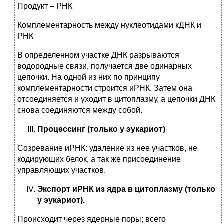
Продукт – РНК
Комплементарность между нуклеотидами кДНК и
РНК
В определенном участке ДНК разрываются
водородные связи, получается две одинарных
цепочки. На одной из них по принципу
комплементарности строится иРНК. Затем она
отсоединяется и уходит в цитоплазму, а цепочки ДНК
снова соединяются между собой.
Процессинг (только у эукариот)
Созревание иРНК: удаление из нее участков, не
кодирующих белок, а так же присоединение
управляющих участков.
Экспорт иРНК из ядра в цитоплазму (только
у эукариот).
Происходит через ядерные поры; всего