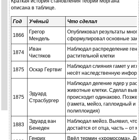
Краткая история становления теории Моргана
описана в таблице.
Год
Учёный
Что сделал
Грегор
Опубликовал результаты много
1866
Мендель
сформулировал основные зак
Иван
Наблюдал распределение гене
1874
Чистяков
растительной клетки
Наблюдал слияния гамет у игл
1875
Оскар Гертвиг
несёт наследственную инфор
Наблюдал деление ядер у раст
животные клетки. Сделал вывод
Эдуард
1875
происходит одинаково. Позже 
Страсбургер
(гамета, мейоз, гаплоидный и
полиплоидия)
Эдуард ван
Наблюдал мейоз. Выявил, что
1883
Бенеден
достаётся от отца, часть – от 
Генрих
Ввёл термин «хромосома». До