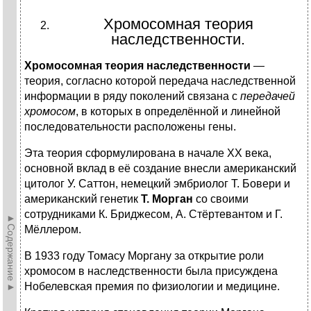
Хромосомная теория
наследственности.
Хромосомная теория наследственности
—
теория, согласно которой передача наследственной
информации в ряду поколений связана с
передачей
хромосом
, в которых в определённой и линейной
последовательности расположены гены.
Эта теория сформулирована в начале XX века,
основной вклад в её создание внесли американский
цитолог У. Саттон, немецкий эмбриолог Т. Бовери и
американский генетик
Т. Морган
со своими
сотрудниками К. Бриджесом, А. Стёртевантом и Г.
►Содержание►
Мёллером.
В 1933 году Томасу Моргану за открытие роли
хромосом в наследственности была присуждена
Нобелевская премия по физиологии и медицине.