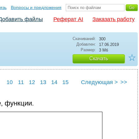
язь
Вопросы и предложения
Добавить файлы
Реферат AI
Заказать работу
Скачиваний:
300
Добавлен:
17.06.2019
Размер:
3 Мб
☆
Скачать
10
11
12
13
14
15
Следующая >
>>
22
23
24
25
е, функции.