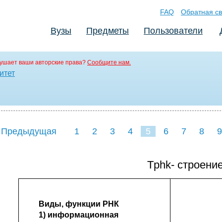
FAQ
Обратная св
Вузы
Предметы
Пользователи
ушает ваши авторские права?
Сообщите нам.
итет
 Предыдущая
1
2
3
4
5
6
7
8
9
16
17
18
19
20
21
Tphk- строени
Виды, функции РНК
1) информационная