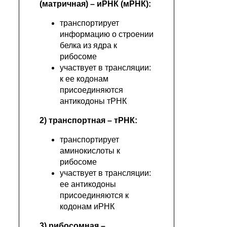
(матричная) – иРНК (мРНК):
транспортирует
информацию о строении
белка из ядра к
рибосоме
участвует в трансляции:
к ее кодонам
присоединяются
антикодоны тРНК
2) транспортная – тРНК:
транспортирует
аминокислоты к
рибосоме
участвует в трансляции:
ее антикодоны
присоединяются к
кодонам иРНК
3) рибосомная –