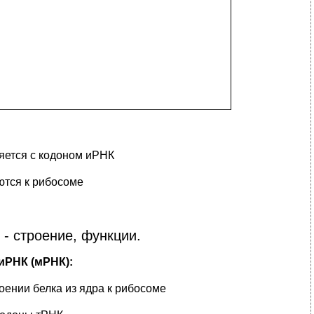
яется с кодоном иРНК
тся к рибосоме
- строение, функции.
иРНК (мРНК):
ении белка из ядра к рибосоме