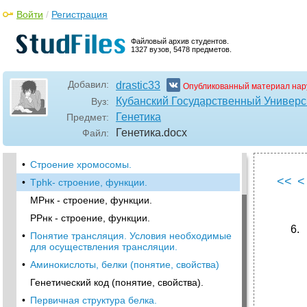
Войти
/
Регистрация
Файловый архив студентов.
1327 вузов, 5478 предметов.
Добавил:
drastic33
Опубликованный материал нар
•
Генетика как наука, этапы формирования
Кубанский Государственный Универс
Вуз:
генетики.
Генетика
Предмет:
•
Хромосомная теория наследственности.
Генетика
.docx
Файл:
•
Генетика определения пола у человека.
•
Строение хромосомы.
<<
<
•
Tphk- строение, функции.
МРнк - строение, функции.
РРнк - строение, функции.
•
Понятие трансляция. Условия необходимые
для осуществления трансляции.
•
Аминокислоты, белки (понятие, свойства)
Генетический код (понятие, свойства).
•
Первичная структура белка.