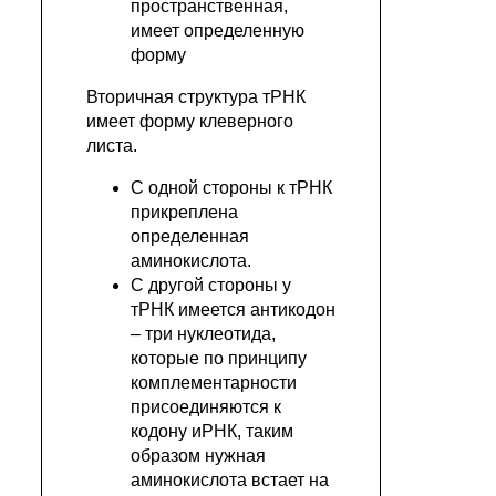
пространственная,
имеет определенную
форму
Вторичная структура тРНК
имеет форму клеверного
листа.
С одной стороны к тРНК
прикреплена
определенная
аминокислота.
С другой стороны у
тРНК имеется антикодон
– три нуклеотида,
которые по принципу
комплементарности
присоединяются к
кодону иРНК, таким
образом нужная
аминокислота встает на