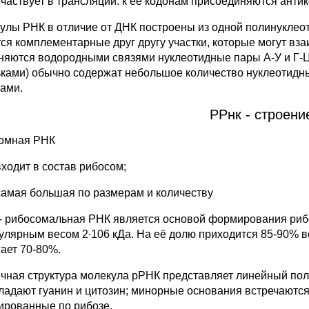
участвует в трансляции: к ее кодонам присоединяются ант
улы РНК в отличие от ДНК построены из одной полинуклеот
ся ком­плементарные друг другу участки, которые могут вз
няются водородными связями нуклеотидные пары А-У и Г-Ц.
ками) обычно содержат небольшое количество нуклеотидны
ками.
РРнк - строени
омная РНК
входит в состав рибосом;
самая большая по размерам и количеству
- рибосомальная РНК является основой формирования риб
улярным весом 2∙106 кДа. На её долю приходится 85-90% в
гает 70-80%.
чная структура молекула рРНК представляет линейный пол
ладают гуанин и цитозин; минорные основания встречаются 
ированные по рибозе.