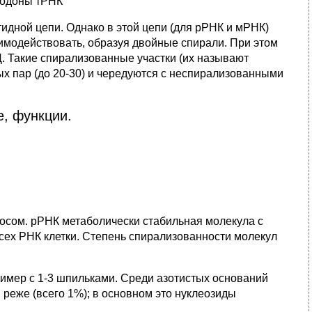
икодоны тРНК
идной цепи. Однако в этой цепи (для рРНК и мРНК)
аимодействовать, образуя двойные спирали. При этом
 Такие спирализованные участки (их назы­вают
х пар (до 20-30) и чередуются с неспирализованными
е, функции.
осом. рРНК метаболически стабильная молекула с
сех РНК клетки. Степень спирализованности молекул
имер с 1-3 шпильками. Среди азотистых оснований
реже (всего 1%); в основном это нуклеозиды