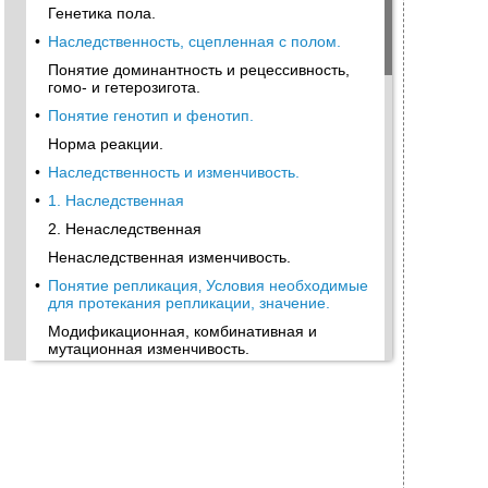
Генетика пола.
•
Наследственность, сцепленная с полом.
Понятие доминантность и рецессивность,
гомо- и гетерозигота.
•
Понятие генотип и фенотип.
Норма реакции.
•
Наследственность и изменчивость.
•
1. Наследственная
2. Ненаследственная
Ненаследственная изменчивость.
•
Понятие репликация‚ Условия необходимые
для протекания репликации, значение.
Модификационная, комбинативная и
мутационная изменчивость.
•
Мутационный процесс.
•
Спонтанный и индуцированный мутагенез.
Естественный мутагенез
Искусственный мутагенез