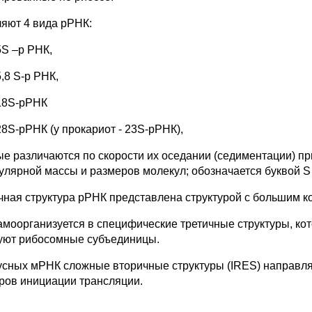
яют 4 вида рРНК:
5S –р РНК,
5,8 S-р РНК,
18S-рРНК
28S-рРНК (у прокариот - 23S-рРНК),
ые различаются по скорости их оседании (седиментации) пр
улярной массы и размеров молекул; обозначается буквой S 
чная структура рРНК представлена структурой с большим к
амоорганизуется в специфические третичные структуры, ко
уют рибосомные субъединицы.
усных мРНК сложные вторичные структуры (IRES) направля
ров инициации трансляции.