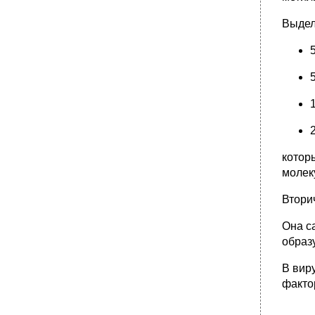
Выдел
котор
молек
Втори
Она с
образ
В вир
факто