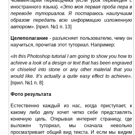
-
комментарии переводчика (если урок переведен с
иностранного языка).
«Это моя первая проба пера в
переводе туториалов. Я постараюсь наилучшим
образом передать всю информацию изложенную
автором».
[прил. №1 п. 13]
Целеполагание
- разъясняет пользователю, чему он
научиться, прочитав этот туториал. Например:
«In this Photoshop tutorial I am going to show you how to
achieve a look of a design or text that has been engraved
or chiseled into stone or any other material that you
would like. It’s actually a quite easy effect to achieve».
[прил. №1 п. 8]
Фото результата
Естественно каждый из нас, когда приступает, к
какому либо делу хочет четко себе представлять
конечную цель. Открывая интернет страницу, где
выложен туториал, мы сначала невольно
просматривает общий вид текста. И если мы видим