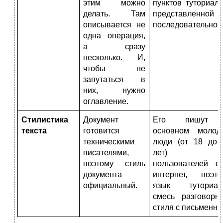
этим можно
пунктов туториал
делать. Там
представленной
описывается не
последовательнос
одна операция,
а сразу
несколько. И,
чтобы не
запутаться в
них, нужно
оглавление.
Стилистика
Документ
Его пишут
текста
готовится
основном молод
техническими
люди (от 18 до 
писателями,
лет) дл
поэтому стиль
пользователей се
документа
интернет, поэто
официальный.
язык туториал
смесь разговорно
стиля с письменны