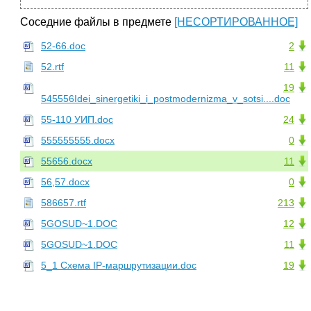
Соседние файлы в предмете
[НЕСОРТИРОВАННОЕ]
52-66.doc
2
52.rtf
11
19
545556Idei_sinergetiki_i_postmodernizma_v_sotsi....doc
55-110 УИП.doc
24
555555555.docx
0
55656.docx
11
56,57.docx
0
586657.rtf
213
5GOSUD~1.DOC
12
5GOSUD~1.DOC
11
5_1 Схема IP-маршрутизации.doc
19