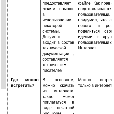
предоставляет
файле. Как прави
людям помощь
подготавливается
в
пользователями, 
использовании
придумал, что ли
некоторой
нового и реш
системы.
поделиться свои
Документ
идеями с други
входит в состав
пользователями с
технической
Интернет.
документации ,
составляется
техническим
писателем.
Где можно
В основном,
Можно встрети
встретить?
можно скачать
только в интернете
из интернета,
также может
прилагаться в
виде печатной
брошюры к