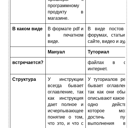
программному
продукту в
магазине.
В каком виде
В формате pdf и
В виде постов 
в печатном
форумах, статьи 
виде.
сайте, видео и ауд
Мануал
Туториал
встречается?
файлах в се
интернет.
Структура
У инструкции
У туториалов ред
всегда бывает
бывает оглавлени
оглавление, так
так как они обыч
как инструкция
описывают какое -
дает полное и
одно действи
исчерпывающее
которое мож
понятие о том,
достичь пут
что это, и что с
выполнения вс