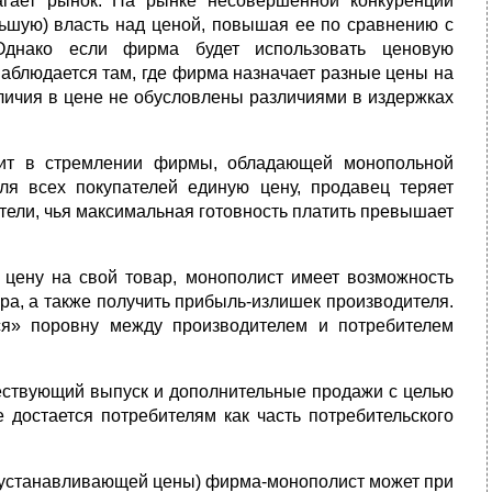
агает рынок. На рынке несовершенной конкуренции
ьшую) власть над ценой, повышая ее по сравнению с
Однако если фирма будет использовать ценовую
аблюдается там, где фирма назначает разные цены на
зличия в цене не обусловлены различиями в издержках
оит в стремлении фирмы, обладающей монопольной
ля всех покупателей единую цену, продавец теряет
атели, чья максимальная готовность платить превышает
 цену на свой товар, монополист имеет возможность
ра, а также получить прибыль-излишек производителя.
ся» поровну между производителем и потребителем
ествующий выпуск и дополнительные продажи с целью
 достается потребителям как часть потребительского
(устанавливающей цены) фирма-монополист может при