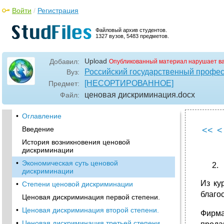
Войти
/
Регистрация
Файловый архив студентов.
1327 вузов, 5483 предметов.
Upload
Добавил:
Опубликованный материал нарушает в
Российский государственный профес
Вуз:
[НЕСОРТИРОВАННОЕ]
Предмет:
ценовая дискриминация
.docx
Файл:
•
Оглавление
Введение
<<
<
История возникновения ценовой
дискриминации
•
Экономическая суть ценовой
дискриминации
Из ку
•
Степени ценовой дискриминации
благо
Ценовая дискриминация первой степени.
•
Ценовая дискриминация второй степени.
Фирма
•
Ценовая дискриминация третьей степени.