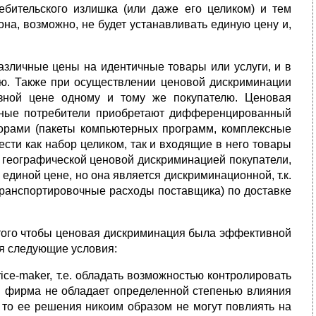
ебительского излишка (или даже его целиком) и тем
а, возможно, не будет устанавливать единую цену и,
азличные цены на идентичные товары или услуги, и в
ию. Также при осуществлении ценовой дискриминации
зной цене одному и тому же покупателю. Ценовая
ичные потребители приобретают дифференцированный
орами (пакеты компьютерных программ, комплексные
ести как набор целиком, так и входящие в него товары
 с географической ценовой дискриминацией покупатели,
единой цене, но она является дискриминационной, т.к.
 транспортировочные расходы поставщика) по доставке
 того чтобы ценовая дискриминация была эффективной
я следующие условия:
ce-maker, т.е. обладать возможностью контролировать
и фирма не обладает определенной степенью влияния
r, то ее решения никоим образом не могут повлиять на