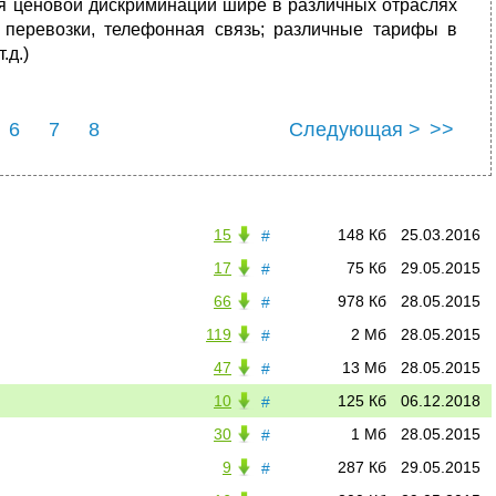
ия ценовой дискриминации шире в различных отраслях
 перевозки, телефонная связь; различные тарифы в
.д.)
6
7
8
Следующая >
>>
15
148 Кб
25.03.2016
#
17
75 Кб
29.05.2015
#
66
978 Кб
28.05.2015
#
119
2 Мб
28.05.2015
#
47
13 Мб
28.05.2015
#
10
125 Кб
06.12.2018
#
30
1 Мб
28.05.2015
#
9
287 Кб
29.05.2015
#