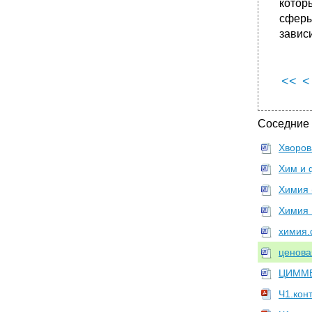
котор
сферы
зависи
<<
<
Соседние
Хворов
Хим и 
Химия 
Химия 
химия.
ценова
ЦИММЕ
Ч1.кон