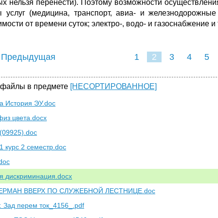
ых нельзя перенести). Поэтому возможности осуществлен
 услуг (медицина, транспорт, авиа- и железнодорожные
мости от времени суток; электро-, водо- и газоснабжение и т
 Предыдущая
1
2
3
4
5
 файлы в предмете
[НЕСОРТИРОВАННОЕ]
а История ЭУ.doc
физ цвета.docx
(09925).doc
1 курс 2 семестр.doc
doc
я дискриминация.docx
РМАН ВВЕРХ ПО СЛУЖЕБНОЙ ЛЕСТНИЦЕ.doc
т. Зад перем ток_4156_.pdf