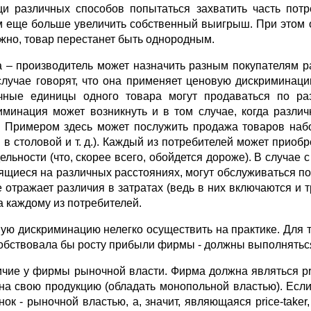
и различных способов попытаться захватить часть потр
 еще больше увеличить собственный выигрыш. При этом он
жно, товар перестанет быть однородным.
 – производитель может назначить разным покупателям р
случае говорят, что она применяет ценовую дискриминац
чные единицы одного товара могут продаваться по ра
иминация может возникнуть и в том случае, когда разл
. Примером здесь может послужить продажа товаров наб
 в столовой и т. д.). Каждый из потребителей может приобр
дельности (что, скорее всего, обойдется дороже). В случае
ящиеся на различных расстояниях, могут обслуживаться по 
е отражает различия в затратах (ведь в них включаются и
а каждому из потребителей.
ую дискриминацию нелегко осуществить на практике. Для
собствовала бы росту прибыли фирмы - должны выполнятьс
ичие у фирмы рыночной власти. Фирма должна являться pri
на свою продукцию (обладать монопольной властью). Есл
нок - рыночной властью, а, значит, являющаяся price-take