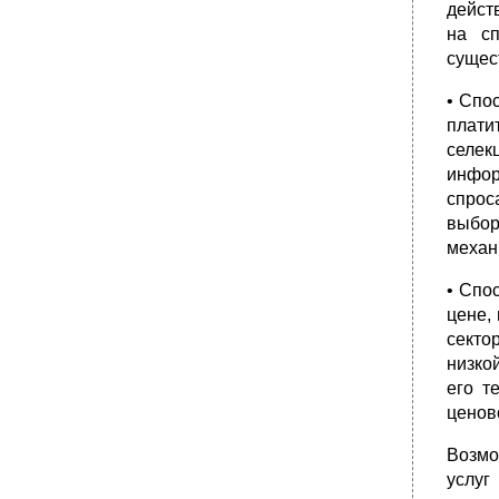
дейст
на сп
сущес
• Спо
плати
селек
инфор
спрос
выбор
механ
• Спо
цене,
секто
низко
его т
ценов
Возмо
услуг