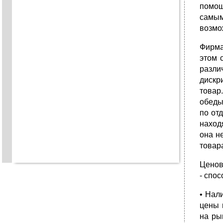
помощ
самым
возмо
Фирма
этом 
разли
дискр
товар
обеды
по от
наход
она н
товар
Ценов
- спо
• Нал
цены 
на ры