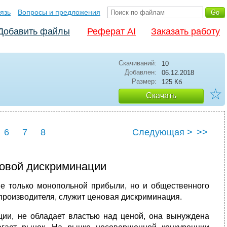
язь
Вопросы и предложения
Добавить файлы
Реферат AI
Заказать работу
Скачиваний:
10
Добавлен:
06.12.2018
Размер:
125 Кб
☆
Скачать
6
7
8
Следующая >
>>
новой дискриминации
не только монопольной прибыли, но и общественного
производителя, служит ценовая дискриминация.
ии, не обладает властью над ценой, она вынуждена