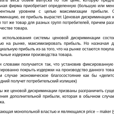
вать весь объем выпуска по той цене, которую предл
ьная фирма приобретает определенную (большую или мен
урентным уровнем с целью максимизации прибыли. 
иминацию, ее прибыль вырастет. Ценовая дискриминация н
и тот же товар для разных групп потребителей, причем ра
ачестве товара.
 использования системы ценовой дискриминации сост
ью на рынке, максимизировать прибыль. Но назначая д
циальную прибыль из-за того, что на рынке остаются покуп
льные издержки производства товара.
 словами получается так, что установив фиксированную
тированно покрыть издержки на производство данного това
м случае экономическое благосостояние как бы «делит
едний получет потребительский излишек)
ы же ценовой дискриминации призваны разграничить сущ
ения дополнительной прибыли, которая в обычном случае
ка.
ающая монопольной властью и являющаяся price – maker 