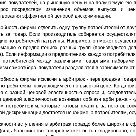
вия покупателей, на рыночную цену и на получаемую ею 
рос посредством изменения объемов выпуска и цен
твования эффективной ценовой дискриминации.
собность фирмы отделить одну группу потребителей от друг
ть за товар. Если производитель собирается осуществля
цию потребителей на группы. Например, он может осуществ
мацию о предпочтениях разных групп (производится дел
а). Если информации о предпочтениях каждого потребителя 
 потребителей между различными товарными наборами (
изм самоотбора, покупатели разделяются в зависимости от и
собность фирмы исключить арбитраж - перепродажа товара
 потребителям, покупающим его по высокой цене. Когда ф
ра с разной ценовой эластичностью спроса и, следователь
й ценовой эластичностью возникает соблазн арбитража - к
ем потребителям, которые готовы платить за него высок
ой дискриминации достается не фирме, а потребителям, о
жности вступления в арбитраж гораздо более широки в с
 (ведь большинство товаров может быть складировано, со