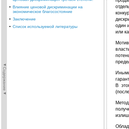
прода
отдел
•
Влияние ценовой дискриминации на
экономическое благосостояние
конк
•
Заключение
дискр
один 
•
Список используемой литературы
или к
Мотив
власт
потен
преде
◄Содержание◄
Иными
гаран
В это
(посл
Метод
получ
излиш
Облад