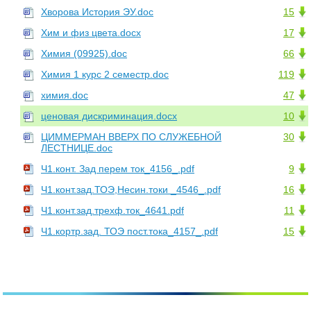
Хворова История ЭУ.doc
15
Хим и физ цвета.docx
17
Химия (09925).doc
66
Химия 1 курс 2 семестр.doc
119
химия.doc
47
ценовая дискриминация.docx
10
ЦИММЕРМАН ВВЕРХ ПО СЛУЖЕБНОЙ
30
ЛЕСТНИЦЕ.doc
Ч1.конт. Зад перем ток_4156_.pdf
9
Ч1.конт.зад.ТОЭ,Несин.токи _4546_.pdf
16
Ч1.конт.зад.трехф.ток_4641.pdf
11
Ч1.кортр.зад. ТОЭ пост.тока_4157_.pdf
15