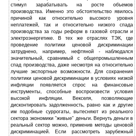
стимул зарабатывать на росте объемов
производства. Именно это обстоятельство явилось
причиной как относительно высокого уровня
неплатежей, так и относительно низкого спада
производства за годы реформ в газовой отрасли и
электроэнергетике. В тех же отраслях ТЭК, где
проведение политики ценовой дискриминации
затруднено, например, нефтяной - наблюдался
значительный, сравнимый с общепромышленным
спад производства, даже несмотря на относительно
лучшие экспортные возможности. Для сохранения
политики ценовой дискриминации в условиях низкой
инфляции появляется спрос на финансовые
инструменты, способные воспроизвести условия
высокой инфляции. Векселя, позволяющие
дисконтировать задолженность, равно как и другие
им подобные суррогаты, вытесняют из реального
сектора экономики "живые" деньги. Вернуть деньги в
реальный сектор можно, применив методы ценовой
дискриминацией. Если рассмотреть зарубежный