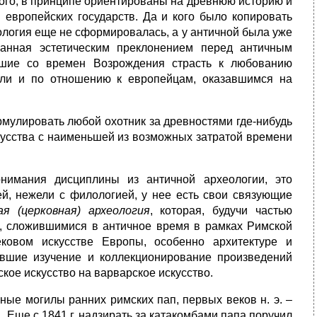
того, в принципе ориентированы на древнюю историю и
 европейских государств. Да и кого было копировать
ология еще не сформировалась, а у античной была уже
занная эстетическим преклонением перед античным
вшие со времен Возрождения страсть к любованию
али и по отношению к европейцам, оказавшимся на
рмулировать любой охотник за древностями где-нибудь
кусства с наименьшей из возможных затратой времени
онимания дисциплины из античной археологии, это
ей, нежели с филологией, у нее есть свои связующие
ая (церковная) археология
, которая, будучи частью
, сложившимися в античное время в рамках Римской
ековом искусстве Европы, особенно архитектуре и
авшие изучение и коллекционирование произведений
кое искусство на варварское искусство.
ные могилы ранних римских пап, первых веков н. э. –
. Еще с 1841 г. надзирать за катакомбами папа поручил