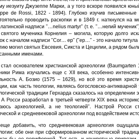
му иезуиту Джузеппе Марки, а у того вскоре появился юн
eppe de Rossi, 1822 - 1894). Глубоко изучив письменные 
тоятельно проводить раскопки и в 1849 г. наткнулся на 
латинской надписи "…nelius martyr" (т. е. "…нелий мученик
. святого мученика Корнелия – могила, которую долго и
ок с началом надписи "Cor… ep" ("ep…" - это начало титула
тию могил святых Евсевия, Сикста и Цецилии, а рядом были 
санными именами.
 стал основателем христианской археологии (Baumgarten 1
ники Рима изучались еще с XII века, особенно интенсив
льность А. Бозио (1575 – 1629), но всё это время хрис
ции, как часть теологии, являясь богословско-антикварной 
логической традиции Герхарда сказалось на определении э
. А Росси разработал в третьей четверти XIX века историк
аюсь археологией, а не теологией". Настрой Росси 
ической и средневековой археологии под воздействием исто
еще добавить, что средневековая археология ощущала
логии: обе они при сформированном исторической традици
как бы ее периферией. Тут есть и конкретные привязки.