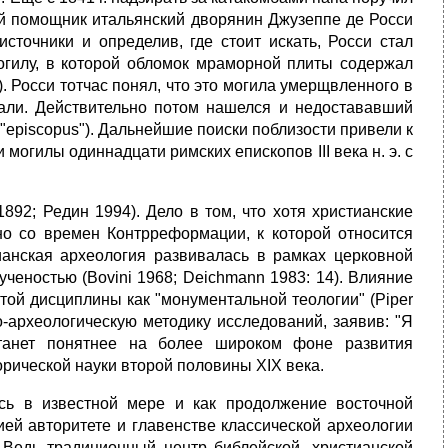
ый помощник итальянский дворянин Джузеппе де Росси
источники и определив, где стоит искать, Росси стал
могилу, в которой обломок мраморной плиты содержал
"). Росси тотчас понял, что это могила умерщвленного в
скали. Действительно потом нашелся и недостававший
 "episcopus"). Дальнейшие поиски поблизости привели к
могилы одиннадцати римских епископов III века н. э. с
892; Редин 1994). Дело в том, что хотя христианские
но со времен Контрреформации, к которой относится
тианская археология развивалась в рамках церковной
ученостью (Bovini 1968; Deichmann 1983: 14). Влияние
той дисциплины как "монументальной теологии" (Piper
о-археологическую методику исследований, заявив: "Я
станет понятнее на более широком фоне развития
рической науки второй половины XIX века.
сь в известной мере и как продолжение восточной
ей авторитете и главенстве классической археологии
 Ведь традиционный центр библейской, христианской