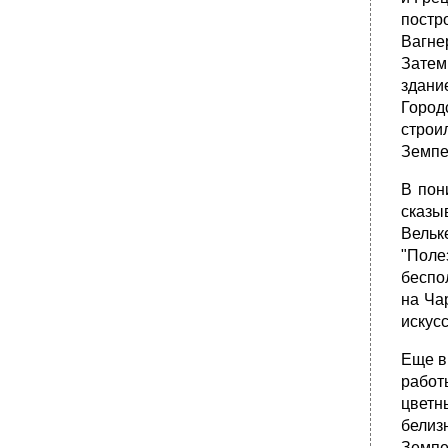
постр
Вагне
Затем
здани
Город
строи
Земпе
В пон
сказы
Вельк
"Поле
беспо
на Ча
искусс
Еще в
работ
цветн
белиз
Земпе