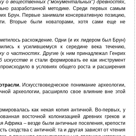
ку о вещественных ("монументальных") древностях
,
ально разработанной методике. Среди первых самым
рих Брун. Первые занимали консервативную позицию,
ости. Вторые были новаторами, хотя сами еще не
аметилось расхождение. Одни (и их лидером был Брун)
ились к усилившемуся к середине века течению,
уку о частностях
. Другие (к ним принадлежал Генрих
б искусстве
и стали формировать ее как инструмент
о происходило в условиях общего роста и расширения
 отрасли.
Искусствоведческое понимание археологии,
ичной археологии, расширяло свое влияние вне этой
мировалась как некая копия античной. Во-первых, у
ованная восточной колонизацией древних греков и
я Африка – везде были античные поселения, крепости
ть сходства с античной: та и другая зависят от чтения