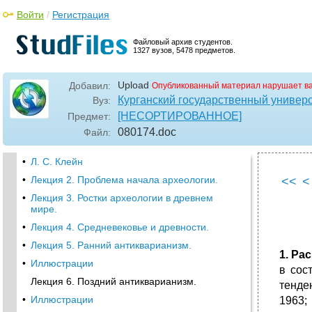
Войти
/
Регистрация
Файловый архив студентов.
1327 вузов, 5478 предметов.
Upload
Добавил:
Опубликованный материал нарушает в
Курганский государственный универ
Вуз:
[НЕСОРТИРОВАННОЕ]
Предмет:
080174
.doc
Файл:
•
Л. С. Клейн
•
Лекция 2. Проблема начала археологии.
<<
<
•
Лекция 3. Ростки археологии в древнем
мире.
•
Лекция 4. Средневековье и древности.
•
Лекция 5. Ранний антикварианизм.
1. Ра
•
Иллюстрации
в сос
Лекция 6. Поздний антикварианизм.
тенде
•
Иллюстрации
1963;