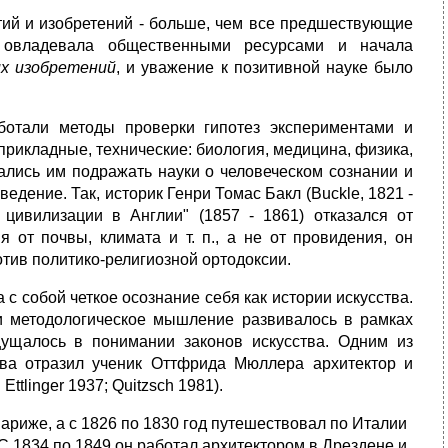
ытий и изобретений - больше, чем все предшествующие
й овладевала общественными ресурсами и начала
их изобретений
, и уважение к позитивной науке было
ботали методы проверки гипотез экспериментами и
рикладные, технические: биология, медицина, физика,
рались им подражать науки о человеческом сознании и
ведение. Так, историк Генри Томас Бакл (Buckle, 1821 -
цивилизации в Англии" (1857 - 1861) отказался от
я от почвы, климата и т. п., а не от провидения, он
тив политико-религиозной ортодоксии.
 собой четкое осознание себя как истории искусства.
 и методологическое мышление развивалось в рамках
щущалось в понимании законов искусства. Одним из
тва отразил ученик Оттфрида Мюллера архитектор и
Ettlinger 1937; Quitzsch 1981).
ариже, а с 1826 по 1830 год путешествовал по Италии
С 1834 по 1849 он работал архитектором в Дрездене и