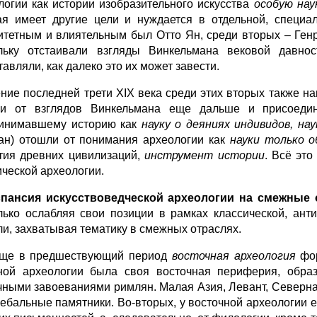
логии как истории изобразительного искусства
особую нау
ая имеет другие цели и нуждается в отдельной, специ
итетным и влиятельным был Отто Ян, среди вторых – Ген
льку отстаивали взгляды Винкельмана вековой давн
авляли, как далеко это их может завести.
ение последней трети XIX века среди этих вторых также н
и от взглядов Винкельмана еще дальше и присоедин
инимавшему историю как
науку о деяниях индивидов, на
н) отошли от понимания археологии как
науки только о
тия древних цивилизаций,
инструмент истории
. Всё эт
ической археологии.
спансия искусствоведческой археологии на смежные
лько ослабляя свои позиции в рамках классической, ант
ли, захватывая тематику в смежных отраслях.
еще в предшествующий период
восточная археология
фор
ной археологии была своя восточная периферия, образ
чными завоеваниями римлян. Малая Азия, Левант, Северна
ребальные памятники. Во-вторых, у восточной археологии ес