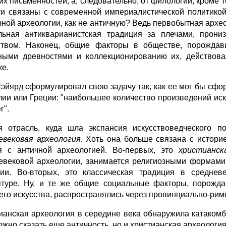
их письменностей, а, следовательно, от филологии, кроме 
ти связаны с современной империалистической политикой
чной археологии, как не античную? Ведь первобытная архе
льная антикварианистская традиция за плечами, прони
ством. Наконец, общие факторы в обществе, порожда
ными древностями и коллекционированию их, действов
ке.
эйярд сформулировал свою задачу так, как ее мог бы сфо
лии или Греции: "наибольшее количество произведений ис
г".
я отрасль, куда шла экспансия искусствоведческого п
евековая археология
. Хоть она больше связана с истори
я с античной археологией. Во-первых, это
христианск
евековой археологии, занимается религиозными формами
ии. Во-вторых, это классическая традиция в среднев
птуре. Ну, и те же общие социальные факторы, порожд
его искусства, распространялись через провинциально-римс
ианская археология в середине века обнаружила катакомб
ожно сказать еще античность, но и христианская археология