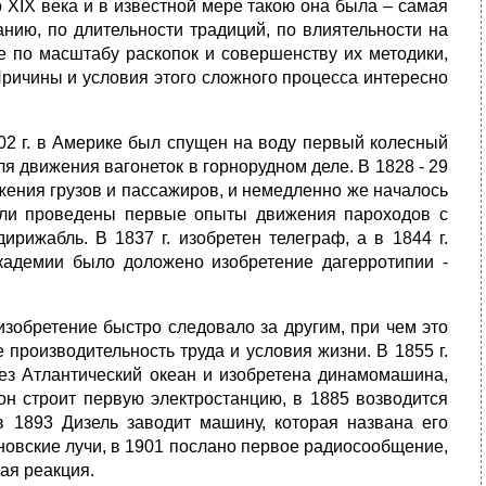
 XIX века и в известной мере такою она была – самая
анию, по длительности традиций, по влиятельности на
е по масштабу раскопок и совершенству их методики,
Причины и условия этого сложного процесса интересно
802 г. в Америке был спущен на воду первый колесный
я движения вагонеток в горнорудном деле. В 1828 - 29
жения грузов и пассажиров, и немедленно же началось
были проведены первые опыты движения пароходов с
рижабль. В 1837 г. изобретен телеграф, а в 1844 г.
академии было доложено изобретение дагерротипии -
изобретение быстро следовало за другим, при чем это
роизводительность труда и условия жизни. В 1855 г.
рез Атлантический океан и изобретена динамомашина,
сон строит первую электростанцию, в 1885 возводится
в 1893 Дизель заводит машину, которая названа его
новские лучи, в 1901 послано первое радиосообщение,
ая реакция.