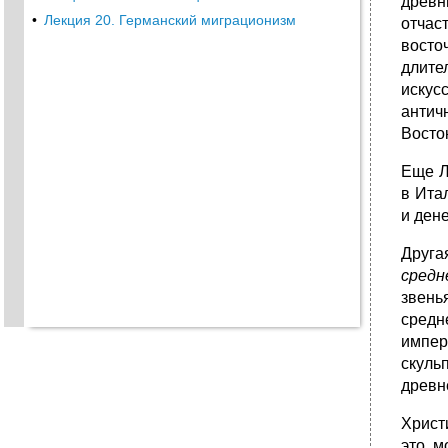
древн
•
Лекция 20. Германский миграционизм
отчас
восто
длите
искус
антич
Восто
Еще Л
в Ита
и дене
Друга
средн
звень
средн
импер
скуль
древн
Христ
это, м