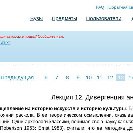
FAQ
Обратная св
Вузы
Предметы
Пользователи
аши авторские права?
Сообщите нам.
ситет
 Предыдущая
6
7
8
9
10
11
12
13
1
21
Лекция 12. Дивергенция а
сщепление на историю искусств и историю культуры.
В 
тоянии раскола. В ее теоретическом осмыслении, сказыв
нции. Одни археологи-классики, понимая свою науку как
ис
 Robertson 1963; Ernst 1983), считали, что ее методика 