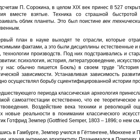
дсчетам П. Сорокина, в целом XIX век принес 8 527 откр
тия вместе взятые. Техника со страшной быстрото
раивать облик планеты. Это был поистине
век техническ
твенным.
рвый план в науке выходят те отрасли, которые отра
исимыми фактами, а это были дисциплины естественные и п
, технологии производств. Под них подстраивались и ста
звитии: психология, история, литературоведение, искусство
 у нас обычно пишется Бокль) в своем труде "История 
гической зависимости. Устанавливая зависимость развити
дно осуществлял борьбу сциентифицированной истории про
едшествующего периода классическая археология принесла с
акой самоаттестации естественно, что ее теоретическое
ствоведения. Воздействие века техники и революций о
х новые реальности в понимании классического искусс
ик Готфрид Земпер (Gottfried Semper, 1803 – 1896; о нем см. 
шись в Гамбурге, Земпер учился в Гёттингене, Мюнхене и П
ции, изучая античную архитектуру. Позанимался в Помпеях. 