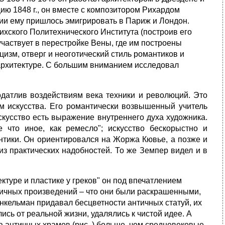
ию 1848 г., он вместе с композитором Рихардом
ии ему пришлось эмигрировать в Париж и Лондон.
рихского Политехнического Института (построив его
участвует в перестройке Вены, где им построены
цизм, отверг и неоготический стиль романтиков и
 архитектуре. С большим вниманием исследовал
одатлив воздействиям века техники и революций. Это
м искусства. Его романтически возвышенный учитель
искусство есть выражение внутреннего духа художника.
е что иное, как ремесло"; искусство бескорыстно и
антики. Он ориентировался на Жоржа Кювье, а позже и
з практических надобностей. То же Земпер видел и в
ктуре и пластике у греков" он под впечатлением
тичных произведений – что они были раскрашенными,
нкельман придавал бесцветности античных статуй, их
ись от реальной жизни, удалялись к чистой идее. А
а античных храмов (рис. ) больше, чем средневековые