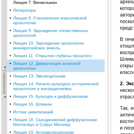
архео
Лекция 7. Винкельман
котор
•
Литература
автор
•
Лекция 8. Становление классической
поско
археологии.
предст
•
Лекция 9. Зарождение отечественных
археологий.
В теч
•
Лекция 10. Зарождение археологии
отошл
внеевропейских земель.
воспр
•
Лекция 11. Открытие глубины прошлого
Шлима
•
Лекция 12. Дивергенция античной
откры
◄Содержание◄
археологии
класс
•
Лекция 13. Эволюционизм
2. Эк
•
Лекция 14. Начало культурно-исторической
археологии и миграционизма
неско
•
Лекция 15. Культура и диффузионизм
отрас
•
Лекция 16. Шлиман
Так, 
•
Истоки цивилизаций
антич
•
Лекция 18. Скандинавский диффузионизм:
восто
Монтелиус и Софус Мюллер
и пог
•
Лекция 19. Антиэволюционизм