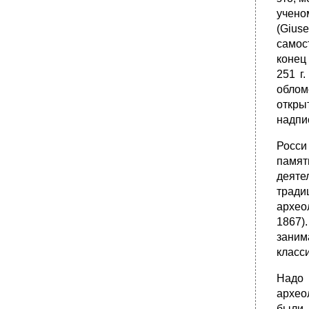
учено
(Gius
самос
конец 
251 г
облом
откры
надпи
Росси
памят
деяте
тради
архео
1867)
заним
класс
Надо 
архео
были 