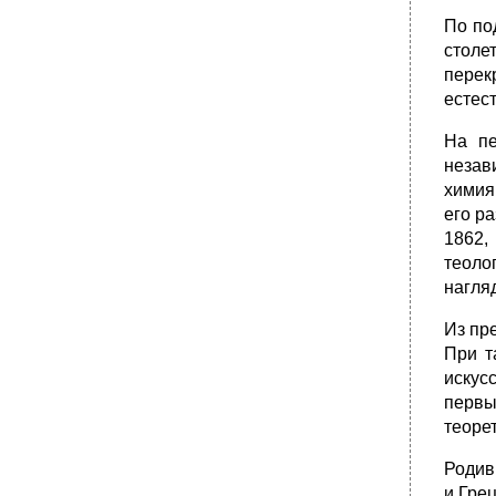
По по
столе
перек
естес
На пе
незав
химия
его ра
1862,
теоло
нагля
Из пр
При т
искус
первы
теорет
Родив
и Гре