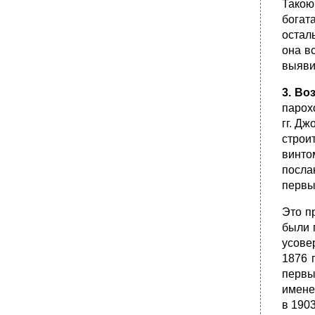
Такою
богат
остал
она в
выяви
3. Во
парох
гг. Д
строи
винто
посла
первы
Это п
были 
усове
1876 
первы
имене
в 190