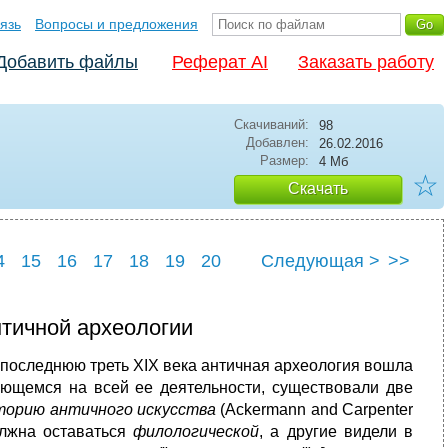
язь
Вопросы и предложения
Добавить файлы
Реферат AI
Заказать работу
Скачиваний:
98
Добавлен:
26.02.2016
Размер:
4 Мб
☆
Скачать
4
15
16
17
18
19
20
Следующая >
>>
нтичной археологии
последнюю треть XIX века античная археология вошла
ающемся на всей ее деятельности, существовали две
торию античного искусства
(Ackermann and Carpenter
должна оставаться
филологической
, а другие видели в