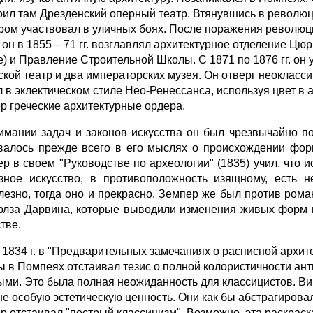
оил там Дрезденский оперный театр. Втянувшись в революц
ром участвовал в уличных боях. После поражения революц
 он в 1855 – 71 гг. возглавлял архитектурное отделение Цю
е) и Правление Строительной Школы. С 1871 по 1876 гг. он 
ской театр и два императорских музея. Он отверг неокласси
л в эклектическом стиле Нео-Ренессанса, используя цвет в
р греческие архитектурные ордера.
имании задач и законов искусства он был чрезвычайно п
валось прежде всего в его мыслях о происхождении фор
ер в своем "Руководстве по археологии" (1835) учил, что 
зное искусство, в противоположность изящному, есть н
лезно, тогда оно и прекрасно. Земпер же был против ром
рлза Дарвина, которые выводили изменения живых форм и
тве.
 1834 г. в "Предварительных замечаниях о расписной архите
ы в Помпеях отстаивал тезис о полной колористичности ан
ыми. Это была полная неожиданность для классицистов. Ви
не особую эстетическую ценность. Они как бы абстрагировал
р отстаивал "пестрый классицизм". Возможно, эта раскраск