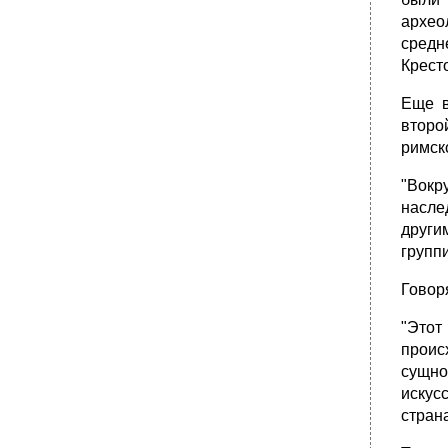
архео
средн
Крест
Еще в
второ
римск
"Вокр
насле
други
группи
Говор
"Этот
проис
сущно
искус
страна