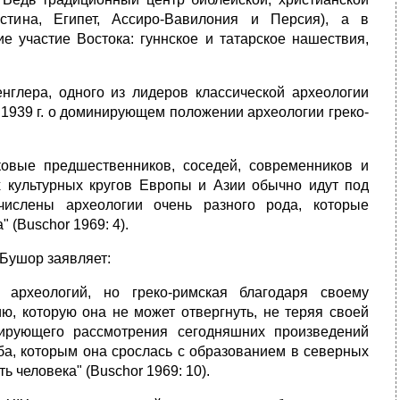
стина, Египет, Ассиро-Вавилония и Персия), а в
 участие Востока: гуннское и татарское нашествия,
глера, одного из лидеров классической археологии
 1939 г. о доминирующем положении археологии греко-
аковые предшественников, соседей, современников и
х культурных кругов Европы и Азии обычно идут под
числены археологии очень разного рода, которые
 (Buschor 1969: 4).
 Бушор заявляет:
 археологий, но греко-римская благодаря своему
, которую она не может отвергнуть, не теряя своей
зирующего рассмотрения сегодняшних произведений
оба, которым она срослась с образованием в северных
ь человека" (Buschor 1969: 10).