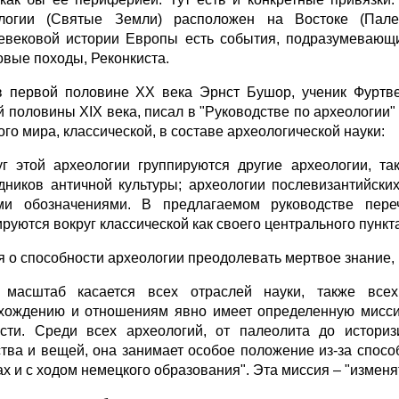
логии (Святые Земли) расположен на Востоке (Пале
евековой истории Европы есть события, подразумевающие
овые походы, Реконкиста.
 первой половине ХХ века Эрнст Бушор, ученик Фуртвен
й половины XIX века, писал в "Руководстве по археологии"
ого мира, классической, в составе археологической науки:
уг этой археологии группируются другие археологии, т
дников античной культуры; археологии послевизантийски
ми обозначениями. В предлагаемом руководстве пере
руются вокруг классической как своего центрального пункта"
я о способности археологии преодолевать мертвое знание,
 масштаб касается всех отраслей науки, также всех
хождению и отношениям явно имеет определенную миссию
сти. Среди всех археологий, от палеолита до истори
ства и вещей, она занимает особое положение из-за спос
х и с ходом немецкого образования". Эта миссия – "изменят