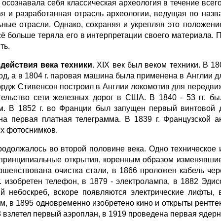
 осознавала себя классическая археология в течение всего
ая и разработанная отрасль археологии, ведущая по назв
ьные отрасли. Однако, сохраняя и укрепляя это положени
сё больше теряла его в интерпретации своего материала. 
ть.
здействия века техники.
XIX век был веком техники. В 1
од, а в 1804 г. паровая машина была применена в Англии дл
жордж Стивенсон построил в Англии локомотив для передви
тельство сети железных дорог в США. В 1840 - 53 гг. 
м. В 1852 г. во Франции был запущен первый винтовой ди
на первая платная телеграмма. В 1839 г. Французской 
х фотоснимков.
родолжалось во второй половине века. Одно техническое 
принципиальные открытия, коренным образом изменявшие п
ршенствована очистка стали, в 1866 проложен кабель че
г. изобретен телефон, в 1879 - электролампа, в 1882 Эди
й небоскреб, вскоре появляются электрические лифты, 
м, в 1895 одновременно изобретено кино и открыты рентге
3 взлетел первый аэроплан, в 1919 проведена первая ядерн