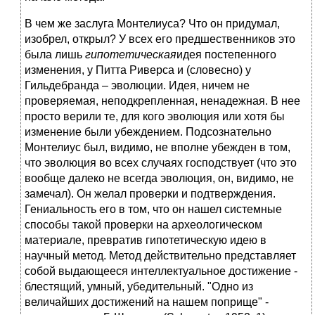
В чем же заслуга Монтелиуса? Что он придумал,
изобрел, открыл? У всех его предшественников это
была лишь
гипотетическая
идея постепенного
изменения, у Питта Риверса и (словесно) у
Гильдебранда – эволюции. Идея, ничем не
проверяемая, неподкрепленная, ненадежная. В нее
просто верили те, для кого эволюция или хотя бы
изменение были убеждением. Подсознательно
Монтелиус был, видимо, не вполне убежден в том,
что эволюция во всех случаях господствует (что это
вообще далеко не всегда эволюция, он, видимо, не
замечал). Он желал проверки и подтверждения.
Гениальность его в том, что он нашел системные
способы такой проверки на археологическом
материале, превратив гипотетическую идею в
научный метод. Метод действительно представляет
собой выдающееся интеллектуальное достижение -
блестящий, умный, убедительный. "Одно из
величайших достижений на нашем поприще" -