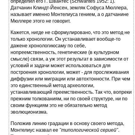
определил его Г. Швантес (Schwantes 1952: 1).
Датчанин Клиндт-Йенсен, земляк Софуса Мюллера,
называет именно Монтелиуса гением, а о датчанине
Мюллере этого не говорит.
Кажется, нигде не сформулировано, что это метод не
только хронологии. Он устанавливает вообще-то
дажене хронологиюсаму по себе,
нопреемственность, генетические (в культурном
смысле) связи, а уж этот результат в зависимости от
условий и задачи может использоваться для
построения хронологии, может - для прослеживания
диффузии или миграции или автохтонности. При чем
это единственный
метод археологии,
устанавливающий преемственность. Так что, вопреки
прежним толкованиям, ни по своей структуре, ни по
своим функциям это не обязательно метод
эволюционизма.
Положив линию градации в основу своего метода,
Монтелиус назвал ее
"типологической серией"
.