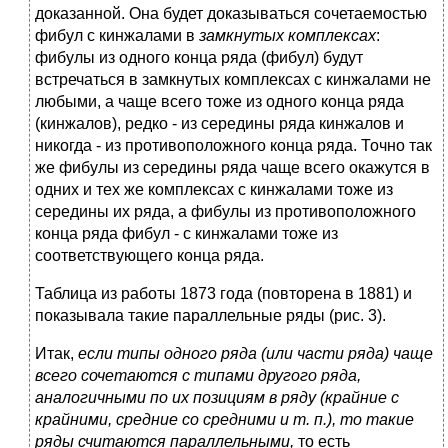
доказанной. Она будет доказываться сочетаемостью
фибул с кинжалами в
замкнутых комплексах
:
фибулы из одного конца ряда (фибул) будут
встречаться в замкнутых комплексах с кинжалами не
любыми, а чаще всего тоже из одного конца ряда
(кинжалов), редко - из середины ряда кинжалов и
никогда - из противоположного конца ряда. Точно так
же фибулы из середины ряда чаще всего окажутся в
одних и тех же комплексах с кинжалами тоже из
середины их ряда, а фибулы из противоположного
конца ряда фибул - с кинжалами тоже из
соответствующего конца ряда.
Таблица из работы 1873 года (повторена в 1881) и
показывала такие параллельные ряды (рис. 3).
Итак,
если типы одного ряда (или части ряда) чаще
всего сочетаются с типами другого ряда,
аналогичными по их позициям в ряду (крайние с
крайними, средние со средними и т. п.), то такие
ряды считаются параллельными,
то есть