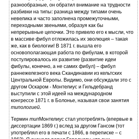
разнообразные, он обратил внимание на трудности
разбивки на типы: разница между типами очень
невелика и часто заполнена промежуточными,
переходными звеньями, образуя как бы
непрерывные цепочки. Это привело его к мысли, что
в массиве фибул отложилась их эволюция – такая
же, как в биологии! В 1871 г. вышла его
основополагающая работа по фибулам, в которой
постулировалось их развитие (развитие идеи
фибулы, конечно, а не самих фибул) – фибул
раннежелезного века Скандинавии из кельтских
Центральной Европы. Видимо, они обсуждали это с
другом Оскаром - Монтелиус и Гильдебранд
выступили с этой идеей на международном
конгрессе 1871 г. в Болонье, называя свои занятия
типологией
.
Термин
тип
Монтелиус стал употреблять (впервые в
диссертации 1869 г.) вслед за другом Гансом (тот
употреблял его в печати с 1866, в переписке – с