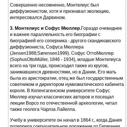
Совершенно несомненно, Монтелиус был
диффузионистом, хотя и признавал эволюцию,
интересовался Дарвином.
3. Монтелиус и Софус Мюллер.
Гораздо очевиднее
и важнее параллельность его биографии с
биографией его соперника - другого скандинавского
диффузиониста, Софуса Мюллера
(Jensen1988;Sørensen1999). Софус ОттоМюллер
(SophusOttoMüller, 1846 - 1934), младше Монтелиуса
всего на три года, происходил также из кругов,
занимавшихся древностями, но в Дании. Его мать
была из аристократии, отец же был государственным
советником и директором нумизматического кабинета
короля. В Копенгагенском университете Софус
Мюллер изучал классических авторов и посещал
лекции Ворсо по отечественной археологии, читал
также геолога Чарлза Лайелла.
Учебу в университете он начал в 1864 г., когда Дания
потерпела сокрушительное поражение от Германии,