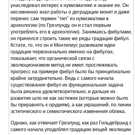
унаследовал интерес к нумизматике и знание ее. Он
несомненно знал работы о деградации монет и даже
перенес сам термин "тип" из нумизматики в
археологию (по Грезлунду, он и стал первым
употреблять его в археологии). Занимаясь фибулами,
он принялся строить такие же ряды градации фибул.
Кстати, то, что он и Монтелиус развивали идеи
градации первоначально именно на фибулах,
показывает, что органической связи с
эволюционизмом метод не имел: прослеживать
прогресс на примере фибул было бы принципиально
крайне затруднительно. Ведь с самого начала
существования фибул их функциональная задача
была решена удовлетворительно, и дальше их
развитие шло не как застежек (которые можно было
бы приравнять к орудиям), а как украшений, по линии
эстетического и семиотического изменения облика.
Однако, как отмечает Грезлунд, как раз Гильдебранд с
самого начала уподоблял градацию вещей эволюции