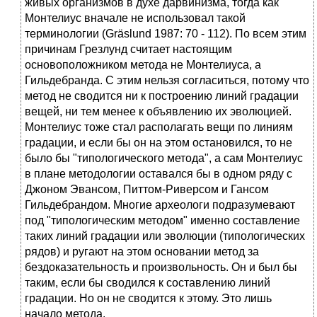
живых организмов в духе дарвинизма, тогда как
Монтелиус вначале не использовал такой
терминологии (Gräslund 1987: 70 - 112). По всем этим
причинам Грезлунд считает настоящим
основоположником метода не Монтелиуса, а
Гильдебранда. С этим нельзя согласиться, потому что
метод не сводится ни к построению линий градации
вещей, ни тем менее к объявлению их эволюцией.
Монтелиус тоже стал располагать вещи по линиям
градации, и если бы он на этом остановился, то не
было бы "типологического метода", а сам Монтелиус
в плане методологии оставался бы в одном ряду с
Джоном Эвансом, Питтом-Риверсом и Гансом
Гильдебрандом. Многие археологи подразумевают
под "типологическим методом" именно составление
таких линий градации или эволюции (типологических
рядов) и ругают на этом основании метод за
бездоказательность и произвольность. Он и был бы
таким, если бы сводился к составлению линий
градации. Но он не сводится к этому. Это лишь
начало метода.