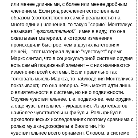
или менее длинными, с более или менее дробным
членением. Если ряд расчленен естественным
образом (соответственно самой реальности) на
много единиц членения, то такую "серию" Монтелиус
называет "
чувствительной
", имея в виду, что она
охватывает материал, в котором изменения
происходили быстрее, чем в других категориях
вещей, - этот материал лучше "чувствует" время.
Маркс считал, что в социокультурной системе орудия
есть самый подвижный элемент – с них начинаются
изменения всей системы. Если правильно так
толковать мысль Маркса, то наблюдения Монтелиуса
показывают, что она неверна. Речь может идти лишь
о влиятельности в системе, но не о подвижности.
Оружие чувствительнее, т. е. подвижнее, чем орудия,
а еще чувствительнее - украшения. Из артефактов
наиболее чувствительны фибулы. Роль фибул в
археологических исследованиях поэтому сравнима с
ролью мушки-дрозофилы в биологии. Но
чувствительнее всего орнамент. Словом, в системе