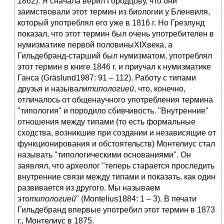
1862). Я сначала верил Городцову, что они
заимствовали этот термин из биологии у Бленвиля,
который употреблял его уже в 1816 г. Но Грезлунд
показал, что этот термин был очень употребителен в
нумизматике первой половиныXIXвека, а
Гильдебранд-старший был нумизматом, употреблял
этот термин в книге 1846 г. и приучал к нумизматике
Ганса (Gräslund1987: 91 – 112). Работу с типами
друзья и называли
типологией
, что, конечно,
отличалось от общенаучного употребления термина
"типология" и породило сбивчивость. "Внутренние"
отношения между типами (то есть формальные
сходства, возникшие при создании и независящие от
функционирования и обстоятельств) Монтелиус стал
называть "типологическими основаниями". Он
заявлял, что археолог "теперь старается проследить
внутренние связи между типами и показать, как один
развивается из другого. Мы называем
это
типологией
" (Montelius1884: 1 – 3). В печати
Гильдебранд впервые употребил этот термин в 1873
г., Монтелиус в 1875.