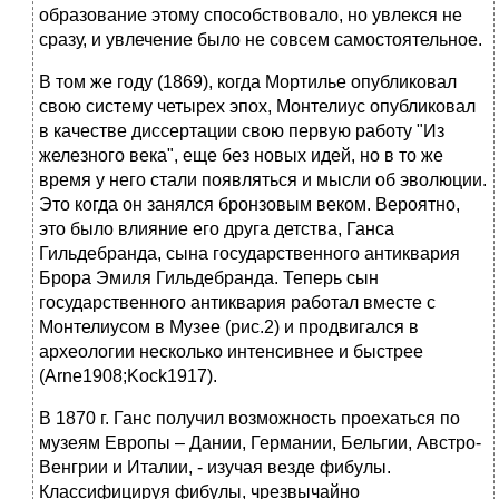
образование этому способствовало, но увлекся не
сразу, и увлечение было не совсем самостоятельное.
В том же году (1869), когда Мортилье опубликовал
свою систему четырех эпох, Монтелиус опубликовал
в качестве диссертации свою первую работу "Из
железного века", еще без новых идей, но в то же
время у него стали появляться и мысли об эволюции.
Это когда он занялся бронзовым веком. Вероятно,
это было влияние его друга детства, Ганса
Гильдебранда, сына государственного антиквария
Брора Эмиля Гильдебранда. Теперь сын
государственного антиквария работал вместе с
Монтелиусом в Музее (рис.2) и продвигался в
археологии несколько интенсивнее и быстрее
(Arne1908;Kock1917).
В 1870 г. Ганс получил возможность проехаться по
музеям Европы – Дании, Германии, Бельгии, Австро-
Венгрии и Италии, - изучая везде фибулы.
Классифицируя фибулы, чрезвычайно