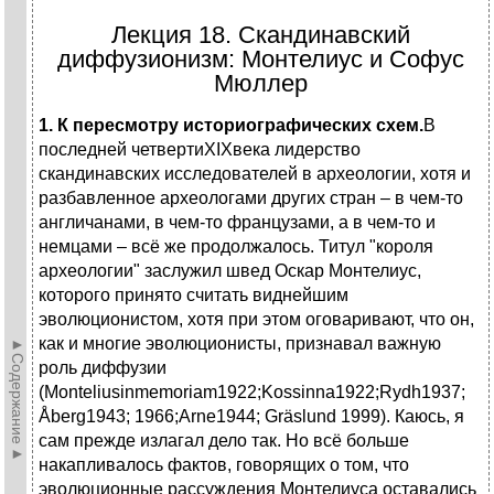
Лекция 18. Скандинавский
диффузионизм: Монтелиус и Софус
Мюллер
1. К пересмотру историографических схем.
В
последней четвертиXIXвека лидерство
скандинавских исследователей в археологии, хотя и
разбавленное археологами других стран – в чем-то
англичанами, в чем-то французами, а в чем-то и
немцами – всё же продолжалось. Титул "короля
археологии" заслужил швед Оскар Монтелиус,
которого принято считать виднейшим
эволюционистом, хотя при этом оговаривают, что он,
как и многие эволюционисты, признавал важную
►Содержание►
роль диффузии
(Monteliusinmemoriam1922;Kossinna1922;Rydh1937;
Åberg1943; 1966;Arne1944; Gräslund 1999). Каюсь, я
сам прежде излагал дело так. Но всё больше
накапливалось фактов, говорящих о том, что
эволюционные рассуждения Монтелиуса оставались