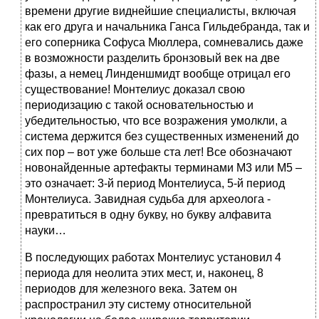
времени другие виднейшие специалисты, включая
как его друга и начальника Ганса Гильдебранда, так и
его соперника Софуса Мюллера, сомневались даже
в возможности разделить бронзовый век на две
фазы, а немец Линденшмидт вообще отрицал его
существование! Монтелиус доказал свою
периодизацию с такой основательностью и
убедительностью, что все возражения умолкли, а
система держится без существенных изменений до
сих пор – вот уже больше ста лет! Все обозначают
новонайденные артефакты терминами М3 или М5 –
это означает: 3-й период Монтелиуса, 5-й период
Монтелиуса. Завидная судьба для археолога -
превратиться в одну букву, но букву алфавита
науки…
В последующих работах Монтелиус установил 4
периода для неолита этих мест, и, наконец, 8
периодов для железного века. Затем он
распространил эту систему относительной