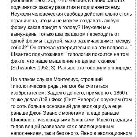
(Montelius 1903: 20), - что человек в своих работах
подчинялся закону развития и подчиняется ему.
Неужели человеческая свобода действительно столь
ограничена, что мы не можем создавать любую
форму, какая придет в голову? Неужели мы
вынуждены только шаг за шагом переходить от
одной формы к другой, мало различающимся между
собой?" Он отвечал утвердительно на эти вопросы. Г.
Швантес подытоживал: "типология покоится на том
факте, что наше мышление не делает скачков"
(Schwantes 1952: 3). Раньше это говорили о природе.
Но в таком случае Монтелиус, строящий
типологические ряды, не мог бы считаться
изобретателем. Задолго до него, примерно с 1860 г.,
то же делал Лэйн Фокс (Питт-Риверс) с оружием (там-
то хоть больше оснований для эволюции), а еще
раньше Джон Эванс с монетами, а еще раньше
Шиффле с пчеловидными бляшками. Идею градации
типов вещей развивали как с эволюционным
наполнением, так и без оного. Явно в эволюционном