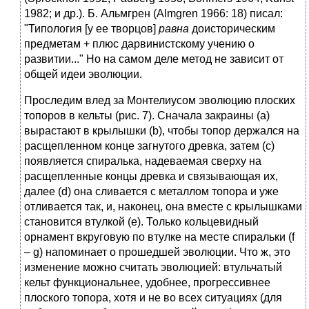
1982; и др.). Б. Альмгрен (Almgren 1966: 18) писал:
"Типология [у ее творцов]
равна
доисторическим
предметам + плюс дарвинистскому учению о
развитии..." Но на самом деле метод не зависит от
общей идеи эволюции.
Проследим влед за Монтелиусом эволюцию плоских
топоров в кельты (рис. 7). Сначала закраины (а)
вырастают в крылышки (b), чтобы топор держался на
расщепленном конце загнутого древка, затем (c)
появляется спиралька, надеваемая сверху на
расщепленные концы древка и связывающая их,
далее (d) она сливается с металлом топора и уже
отливается так, и, наконец, она вместе с крылышками
становится втулкой (e). Только кольцевидный
орнамент вкруговую по втулке на месте спиральки (f
– g) напоминает о прошедшей эволюции. Что ж, это
изменение можно считать эволюцией: втульчатый
кельт функциональнее, удобнее, прогрессивнее
плоского топора, хотя и не во всех ситуациях (для