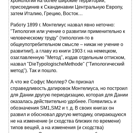
хронологии на более широкие территории,
присоединив к Скандинавии Центральную Европу,
затем Италию, Грецию, Восток…
Работу 1899 г. Монтелиус назвал явно неточно:
"Типология или учение о развитии применительно к
человеческому труду" (типология-то в
общеупотребительном смысле – никак не учение о
развитии!), а главу из книги 1903 г. на немецком,
озаглавленную "Метод", издав отдельным оттиском,
назвал "DieTypologischeMethode" ("Типологический
метод"). Так и пошло.
А что же Софус Мюллер? Он признал
справедливость датировок Монтелиуса, но построил
для Дании другую периодизацию, которая для Дании
оказалась действительно удобнее. Появились и
обозначения SM1,SM2 и т. д. В своих книгах он
развил и обосновал другую методику, опирающуюся
не на изменение (и сходства близких по времени)
типов вещей, а на изменения (и сходства)