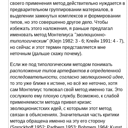
своего применения метод действительно нуждается в
предварительном группировании материалов, в
выделении замкнутых комплексов и формировании
типов, но это совершенно другое дело. Чтобы
избежать этого наложения, я раньше предлагал
именовать метод Монтелиуса
"эволюционно-
типологическим"
(Klejn 1982: 3 - 6; Клейн 1991: 4 - 7),
но сейчас и этот термин представляется мне
неточным (дальше скажу почему).
Если же под типологическим методом понимать
расположение типов артефактов в определенной
последовательности, согласно эволюционной идее
,
то это уже ближе к истине, но всё же неточно, хотя
сам Монтелиус толковал свой метод именно так. Это
сослужило ему плохую службу. Возможно, к слабой
применяемости метода привел кризис
эволюционистских идей, с которыми этот метод
связан в объяснениях. Значительная часть критики
метода обращена именно на эту его сторону
(Sprockhoff 1952; Padberg 1953; Bohmers 1964; Kunst