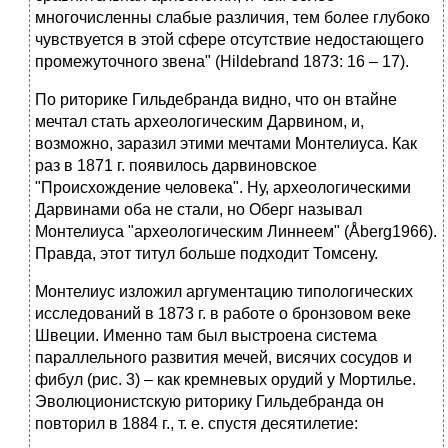
многочисленны слабые различия, тем более глубоко
чувствуется в этой сфере отсутствие недостающего
промежуточного звена" (Hildebrand 1873: 16 – 17).
По риторике Гильдебранда видно, что он втайне
мечтал стать археологическим Дарвином, и,
возможно, заразил этими мечтами Монтелиуса. Как
раз в 1871 г. появилось дарвиновское
"Происхождение человека". Ну, археологическими
Дарвинами оба не стали, но Оберг называл
Монтелиуса "археологическим Линнеем" (Åberg1966).
Правда, этот титул больше подходит Томсену.
Монтелиус изложил аргументацию типологических
исследований в 1873 г. в работе о бронзовом веке
Швеции. Именно там был выстроена система
параллельного развития мечей, висячих сосудов и
фибул (рис. 3) – как кремневых орудий у Мортилье.
Эволюционистскую риторику Гильдебранда он
повторил в 1884 г., т. е. спустя десятилетие: