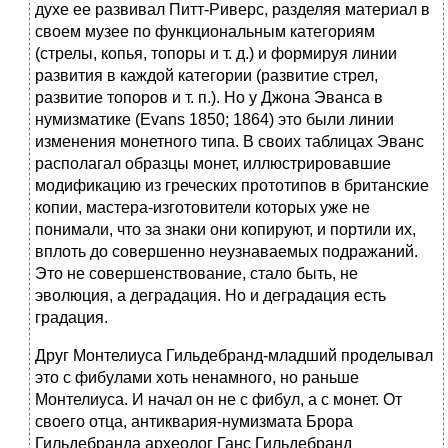
духе ее развивал Питт-Риверс, разделяя материал в
своем музее по функциональным категориям
(стрелы, копья, топоры и т. д.) и формируя линии
развития в каждой категории (развитие стрел,
развитие топоров и т. п.). Но у Джона Эванса в
нумизматике (Evans 1850; 1864) это были линии
изменения монетного типа. В своих таблицах Эванс
располагал образцы монет, иллюстрировавшие
модификацию из греческих прототипов в британские
копии, мастера-изготовители которых уже не
понимали, что за знаки они копируют, и портили их,
вплоть до совершенно неузнаваемых подражаний.
Это не совершенствование, стало быть, не
эволюция, а деградация. Но и деградация есть
градация.
Друг Монтелиуса Гильдебранд-младший проделывал
это с фибулами хоть ненамного, но раньше
Монтелиуса. И начал он не с фибул, а с монет. От
своего отца, антиквария-нумизмата Брора
Гильдебранда археолог Ганс Гильдебранд