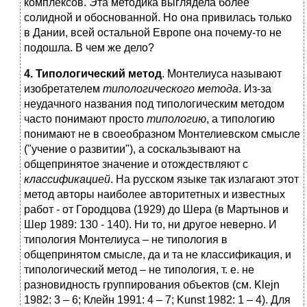
комплексов. Эта методика выглядела более
солидной и обоснованной. Но она привилась только
в Дании, всей остальной Европе она почему-то не
подошла. В чем же дело?
4. Типологический метод
. Монтелиуса называют
изобретателем
типологического метода
. Из-за
неудачного названия под типологическим методом
часто понимают просто
типологию
, а типологию
понимают не в своеобразном Монтелиевском смысле
("учение о развитии"), а соскальзывают на
общепринятое значение и отождествляют с
классификацией
. На русском языке так излагают этот
метод авторы наиболее авторитетных и известных
работ - от Городцова (1929) до Шера (в Мартынов и
Шер 1989: 130 - 140). Ни то, ни другое неверно. И
типология Монтелиуса – не типология в
общепринятом смысле, да и та не классификация, и
типологический метод – не типология, т. е. не
разновидность группирования объектов (см. Klejn
1982: 3 – 6; Клейн 1991: 4 – 7; Kunst 1982: 1 – 4). Для