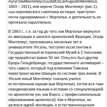
АугустинМонтелиус(GustafOscarAugustinMontelius,
1843 – 1921), или короче Оскар Монтелиус (рис.1),
сын королевского советника юстиции, приступил
почти одновременно с Мортилье, и деятельность их
протекала параллельно.
В 1863 г., т. е. за год до того, как Мортилье вернулся
из эмиграции и занялся археологией Франции, Оскар
Монтелиус, проучившись несколько лет в
университете Упсалы, поступил ассистентом в
Государственный исторический Музей в Стокгольме,
где проработал ровно 50 лет. Отец его был другом
Брора Гильдебранда, государственного антиквария –
того самого, который под влиянием Томсена
перестроил музеи Швеции по системе трех веков. В
Упсале юный Монтелиус сначала учился
естественным наукам (как Мортилье), потом все-таки
скандинавским языкам и истории со специализацией
по археологии (он, как Ворсо, с профессиональным
образованием археолога!). Как и Мортилье, он
увлекся идеей эволюции, и естественнонаучное