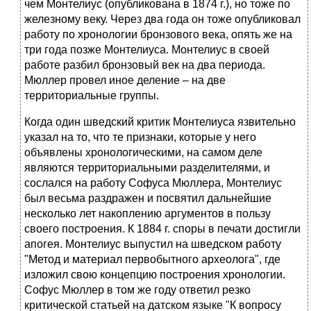
чем Монтелиус (опубликована в 1874 г.), но тоже по
железному веку. Через два года он тоже опубликовал
работу по хронологии бронзового века, опять же на
три года позже Монтелиуса. Монтелиус в своей
работе разбил бронзовый век на два периода.
Мюллер провел иное деление – на две
территориальные группы.
Когда один шведский критик Монтелиуса язвительно
указал на то, что те признаки, которые у него
объявлены хронологическими, на самом деле
являются территориальными разделителями, и
сослался на работу Софуса Мюллера, Монтелиус
был весьма раздражен и посвятил дальнейшие
несколько лет накоплению аргументов в пользу
своего построения. К 1884 г. споры в печати достигли
апогея. Монтелиус выпустил на шведском работу
"Метод и материал первобытного археолога", где
изложил свою концепцию построения хронологии.
Софус Мюллер в том же году ответил резко
критической статьей на датском языке "К вопросу