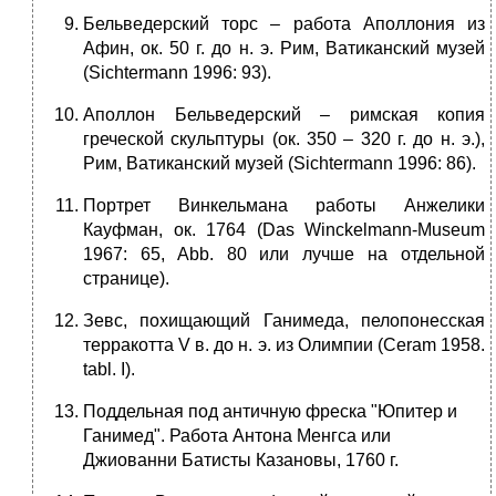
Бельведерский торс – работа Аполлония из
Афин, ок. 50 г. до н. э. Рим, Ватиканский музей
(Sichtermann 1996: 93).
Аполлон Бельведерский – римская копия
греческой скульптуры (ок. 350 – 320 г. до н. э.),
Рим, Ватиканский музей (Sichtermann 1996: 86).
Портрет Винкельмана работы Анжелики
Кауфман, ок. 1764 (Das Winckelmann-Museum
1967: 65, Abb. 80 или лучше на отдельной
странице).
Зевс, похищающий Ганимеда, пелопонесская
терракотта V в. до н. э. из Олимпии (Ceram 1958.
tabl. I).
Поддельная под античную фреска "Юпитер и
Ганимед". Работа Антона Менгса или
Джиованни Батисты Казановы, 1760 г.