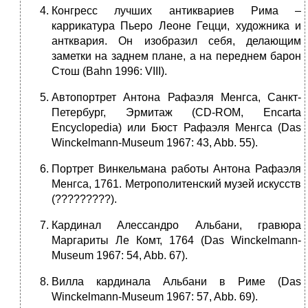
Конгресс лучших антиквариев Рима –
каррикатура Пьеро Леоне Гецци, художника и
антквария. Он изобразил себя, делающим
заметки на заднем плане, а на переднем барон
Стош (Bahn 1996: VIII).
Автопортрет Антона Рафаэля Менгса, Санкт-
Петербург, Эрмитаж (CD-ROM, Encarta
Encyclopedia) или Бюст Рафаэля Менгса (Das
Winckelmann-Museum 1967: 43, Abb. 55).
Портрет Винкельмана работы Антона Рафаэля
Менгса, 1761. Метрополитенский музей искусств
(?????????).
Кардинал Алессандро Альбани, гравюра
Маргариты Ле Комт, 1764 (Das Winckelmann-
Museum 1967: 54, Abb. 67).
Вилла кардинала Альбани в Риме (Das
Winckelmann-Museum 1967: 57, Abb. 69).