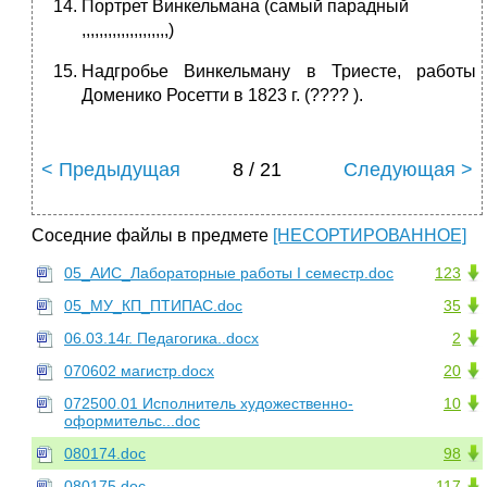
Портрет Винкельмана (самый парадный
,,,,,,,,,,,,,,,,,,,,)
Надгробье Винкельману в Триесте, работы
Доменико Росетти в 1823 г. (???? ).
< Предыдущая
8 / 21
Следующая >
Соседние файлы в предмете
[НЕСОРТИРОВАННОЕ]
05_АИС_Лабораторные работы I семестр.doc
123
05_МУ_КП_ПТИПАС.doc
35
06.03.14г. Педагогика..docx
2
070602 магистр.docx
20
072500.01 Исполнитель художественно-
10
оформительс...doc
080174.doc
98
080175.doc
117