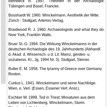
Bernbeck R. 1997. Theorien in der Archäologie.
Tübingen und Basel, Francke.
Bosshardt W. 1960. Winckelmann. Aesthetik der Mitte.
Zürich - Stuttgart, Artemis-Verlag.
Braidwood R. J. 1960. Archaeologists and what they do.
New York, Franklin Watts.
Bruer St.-G. 1994. Die Wirkung Winckelmanns in der
deutschen Archäologie des 19. Jahrhunderts (Abhandl.
d. Akad. d. Wissensch. u d. Lit. Mainz, geistes- u.
sozialwiss. Kl., Jg. 1994 Nr. 3). Stuttgart, Steiner.
Butler E. M. 1958. The tyranny of Greece over Germany.
Boston.
Curtius L. 1941. Winckelmann und seine Nachfolge.
Wien, o. Verl. (Essen, Essener Verl. Anst.).
Eschker W. 1999. Tod in Triest: Miniaturen aus dem
Leben von Lichtenberg, Winckelmann, Storm.