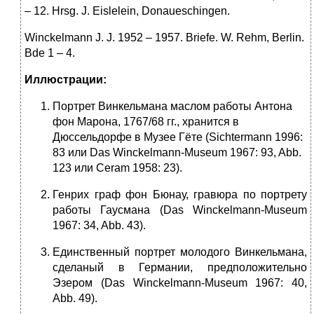
– 12. Hrsg. J. Eislelein, Donaueschingen.
Winckelmann J. J. 1952 – 1957. Briefe. W. Rehm, Berlin.
Bde 1 – 4.
Иллюстрации
:
Портрет Винкельмана маслом работы Антона
фон Марона, 1767/68 гг., хранится в
Дюссельдорфе в Музее Гёте (Sichtermann 1996:
83 или Das Winckelmann-Museum 1967: 93, Abb.
123 или Ceram 1958: 23).
Генрих граф фон Бюнау, гравюра по портрету
работы Гаусмана (Das Winckelmann-Museum
1967: 34, Abb. 43).
Единственный портрет молодого Винкельмана,
сделаный в Германии, предположительно
Эзером (Das Winckelmann-Museum 1967: 40,
Abb. 49).