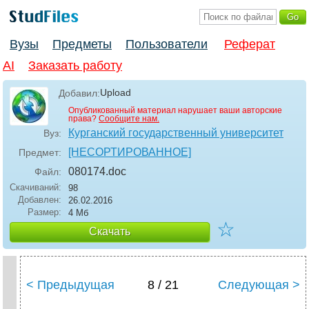
Вузы
Предметы
Пользователи
Реферат
AI
Заказать работу
Upload
Добавил:
Опубликованный материал нарушает ваши авторские
права?
Сообщите нам.
Курганский государственный университет
Вуз:
[НЕСОРТИРОВАННОЕ]
Предмет:
080174
.doc
Файл:
Скачиваний:
98
Добавлен:
26.02.2016
Размер:
4 Мб
☆
Скачать
< Предыдущая
8 / 21
Следующая >