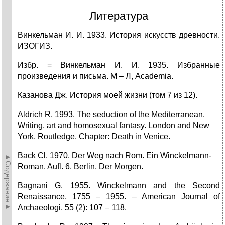
Литература
Винкельман И. И. 1933. История искусств древности.
ИЗОГИЗ.
Избр. = Винкельман И. И. 1935. Избранные
произведения и письма. М – Л, Academia.
Казанова Дж. История моей жизни (том 7 из 12).
Aldrich R. 1993. The seduction of the Mediterranean.
Writing, art and homosexual fantasy. London and New
York, Routledge. Chapter: Death in Venice.
Back Cl. 1970. Der Weg nach Rom. Ein Winckelmann-
►Содержание►
Roman. Aufl. 6. Berlin, Der Morgen.
Bagnani G. 1955. Winckelmann and the Second
Renaissance, 1755 – 1955. – American Journal of
Archaeologi, 55 (2): 107 – 118.