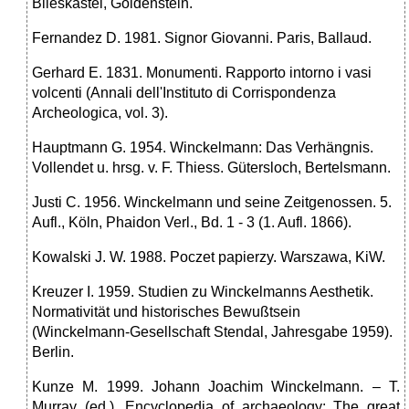
Blieskastel, Goldenstein.
Fernandez D. 1981. Signor Giovanni. Paris, Ballaud.
Gerhard E. 1831. Monumenti. Rapporto intorno i vasi
volcenti (Annali dell'Instituto di Corrispondenza
Archeologica, vol. 3).
Hauptmann G. 1954. Winckelmann: Das Verhängnis.
Vollendet u. hrsg. v. F. Thiess. Gütersloch, Bertelsmann.
Justi C. 1956. Winckelmann und seine Zeitgenossen. 5.
Aufl., Köln, Phaidon Verl., Bd. 1 - 3 (1. Aufl. 1866).
Kowalski J. W. 1988. Poczet papierzy. Warszawa, KiW.
Kreuzer I. 1959. Studien zu Winckelmanns Aesthetik.
Normativität und historisches Bewußtsein
(Winckelmann-Gesellschaft Stendal, Jahresgabe 1959).
Berlin.
Kunze M. 1999. Johann Joachim Winckelmann. – T.
Murray (ed.). Encyclopedia of archaeology: The great