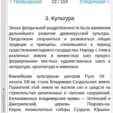
< Предыдущая
12 / 114
Следующая >
3. Культура
Эпоха феодальной раздробленности была временем
дальнейшего развития древнерусской культуры.
Продолжали сохраняться и развиваться общие
традиции и принципы, сложившиеся в период
существования единого государства. Наряду с этим в
различных землях и княжествах шел процесс
формирования местных художественных школ в
литературе, архитектуре и живописи.
Важнейшим культурным центром Руси XII -
начала XIII вв. стала Владимиро-Суздальская земля.
Правители этой земли не жалели сил и средств на
►Содержание►
строительство религиозных и светских сооружений.
Белокаменные владимирские храмы — Успенский и
Дмитриевский, церковь Покрова-на-
Нерли, великолепные соборы Суздаля, Юрьева-