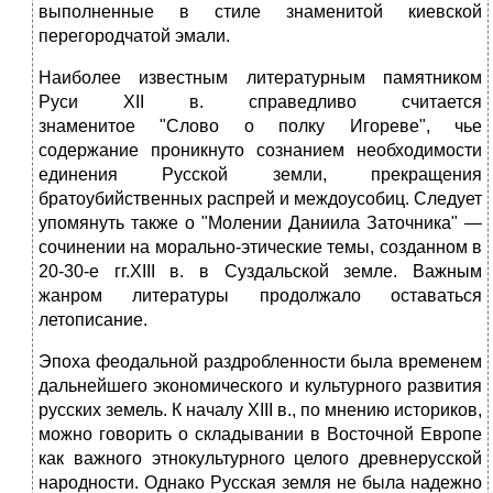
выполненные в стиле знаменитой киевской
перегородчатой эмали.
Наиболее известным литературным памятником
Руси XII в. справедливо считается
знаменитое "Слово о полку Игореве", чье
содержание проникнуто сознанием необходимости
единения Русской земли, прекращения
братоубийственных распрей и междоусобиц. Следует
упомянуть также о "Молении Даниила Заточника" —
сочинении на морально-этические темы, созданном в
20-30-е гг.XIII в. в Суздальской земле. Важным
жанром литературы продолжало оставаться
летописание.
Эпоха феодальной раздробленности была временем
дальнейшего экономического и культурного развития
русских земель. К началу XIII в., по мнению историков,
можно говорить о складывании в Восточной Европе
как важного этнокультурного целого древнерусской
народности. Однако Русская земля не была надежно