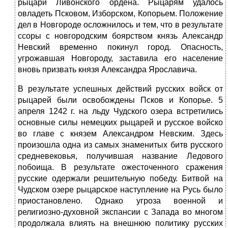
рыцари Ливонского ордена. Рыцарям удалось
овладеть Псковом, Изборском, Копорьем. Положение
дел в Новгороде осложнилось и тем, что в результате
ссоры с новгородским боярством князь Александр
Невский временно покинул город. Опасность,
угрожавшая Новгороду, заставила его население
вновь призвать князя Александра Ярославича.
В результате успешных действий русских войск от
рыцарей были освобождены Псков и Копорье. 5
апреля 1242 г. на льду Чудского озера встретились
основные силы немецких рыцарей и русское войско
во главе с князем Александром Невским. Здесь
произошла одна из самых знаменитых битв русского
средневековья, получившая название Ледового
побоища. В результате ожесточенного сражения
русские одержали решительную победу. Битвой на
Чудском озере рыцарское наступление на Русь было
приостановлено. Однако угроза военной и
религиозно-духовной экспансии с Запада во многом
продолжала влиять на внешнюю политику русских