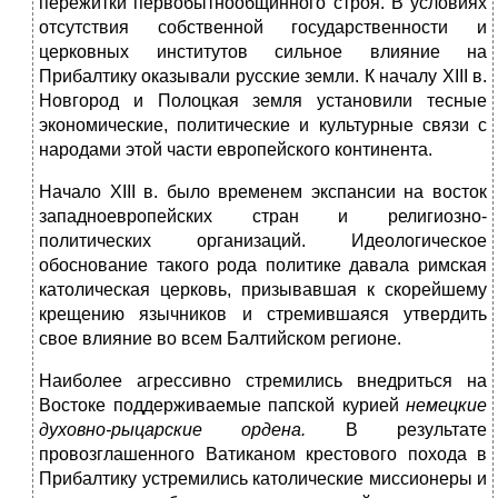
пережитки первобытнообщинного строя. В условиях
отсутствия собственной государственности и
церковных институтов сильное влияние на
Прибалтику оказывали русские земли. К началу XIII в.
Новгород и Полоцкая земля установили тесные
экономические, политические и культурные связи с
народами этой части европейского континента.
Начало XIII в. было временем экспансии на восток
западноевропейских стран и религиозно-
политических организаций. Идеологическое
обоснование такого рода политике давала римская
католическая церковь, призывавшая к скорейшему
крещению язычников и стремившаяся утвердить
свое влияние во всем Балтийском регионе.
Наиболее агрессивно стремились внедриться на
Востоке поддерживаемые папской курией
немецкие
духовно
-
рыцарские ордена.
В результате
провозглашенного Ватиканом крестового похода в
Прибалтику устремились католические миссионеры и