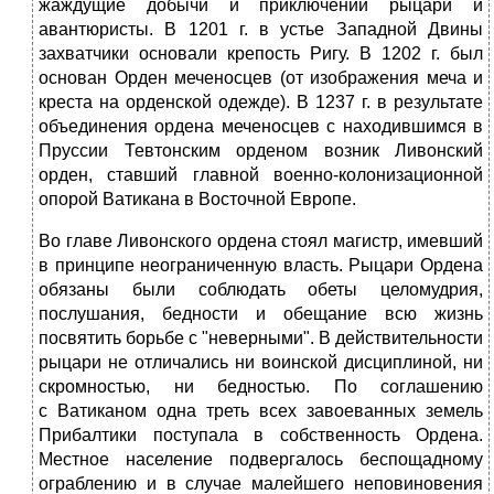
жаждущие добычи и приключений рыцари и
авантюристы. В 1201 г. в устье Западной Двины
захватчики основали крепость Ригу. В 1202 г. был
основан Орден меченосцев (от изображения меча и
креста на орденской одежде). В 1237 г. в результате
объединения ордена меченосцев с находившимся в
Пруссии Тевтонским орденом возник Ливонский
орден, ставший главной военно-колонизационной
опорой Ватикана в Восточной Европе.
Во главе Ливонского ордена стоял магистр, имевший
в принципе неограниченную власть. Рыцари Ордена
обязаны были соблюдать обеты целомудрия,
послушания, бедности и обещание всю жизнь
посвятить борьбе с "неверными". В действительности
рыцари не отличались ни воинской дисциплиной, ни
скромностью, ни бедностью. По соглашению
с Ватиканом одна треть всех завоеванных земель
Прибалтики поступала в собственность Ордена.
Местное население подвергалось беспощадному
ограблению и в случае малейшего неповиновения