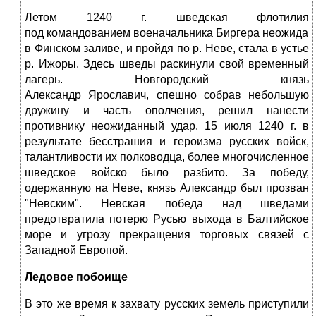
Летом 1240 г. шведская флотилия
под командованием военачальника Биргера неожидан
в Финском заливе, и пройдя по р. Неве, стала в устье
р. Ижоры. Здесь шведы раскинули свой временный
лагерь. Новгородский князь
Александр Ярославич, спешно собрав небольшую
дружину и часть ополчения, решил нанести
противнику неожиданный удар. 15 июля 1240 г. в
результате бесстрашия и героизма русских войск,
талантливости их полководца, более многочисленное
шведское войско было разбито. За победу,
одержанную на Неве, князь Александр был прозван
"Невским". Невская победа над шведами
предотвратила потерю Русью выхода в Балтийское
море и угрозу прекращения торговых связей с
Западной Европой.
Ледовое побоище
В это же время к захвату русских земель приступили