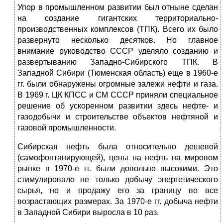
Упор в промышленном развитии был отныне сделан
на создание гигантских территориально-
производственных комплексов (ТПК). Всего их было
развернуто несколько десятков. Но главное
внимание руководство СССР уделяло созданию и
развертыванию Западно-Сибирского ТПК. В
Западной Сибири (Тюменская область) еще в 1960-е
гг. были обнаружены огромные залежи нефти и газа.
В 1969 г. ЦК КПСС и СМ СССР приняли специальное
решение об ускоренном развитии здесь нефте- и
газодобычи и строительстве объектов нефтяной и
газовой промышленности.
Сибирская нефть была относительно дешевой
(самофонтанирующей), цены на нефть на мировом
рынке в 1970-е гг. были довольно высокими. Это
стимулировало не только добычу энергетического
сырья, но и продажу его за границу во все
возрастающих размерах. За 1970-е гг. добыча нефти
в Западной Сибири выросла в 10 раз.