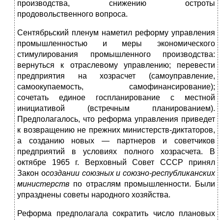
производства, снижению остроты
продовольственного вопроса.
Сентябрьский пленум наметил реформу управления
промышленностью и меры экономического
стимулирования промышленного производства:
вернуться к отраслевому управлению; перевести
предприятия на хозрасчет (самоуправление,
самоокупаемость, самофинансирование);
сочетать единое госпланирование с местной
инициативой (встречным планированием).
Предполагалось, что реформа управления приведет
к возвращению не прежних министерств-диктаторов,
а созданию новых — партнеров и советчиков
предприятий в условиях полного хозрасчета. В
октябре 1965 г. Верховный Совет СССР принял
Закон о
создании союзных и союзно-республиканских
министерств
по отраслям промышленности. Были
упразднены советы народного хозяйства.
Реформа предполагала сократить число плановых