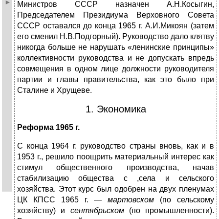
Министров СССР назначен А.Н.Косыгин,
Председателем Президиума Верховного Совета
СССР оставался до конца 1965 г. А.И.Микоян (затем
его сменил Н.В.Подгорный). Руководство дало клятву
никогда больше не нарушать «ленинские принципы»
коллективности руководства и не допускать впредь
совмещения в одном лице должности руководителя
партии и главы правительства, как это было при
Сталине и Хрущеве.
1. Экономика
Реформа 1965 г.
С конца 1964 г. руководство страны вновь, как и в
1953 г., решило поощрить материальный интерес как
стимул общественного производства, начав
стабилизацию общества с ,села и сельского
хозяйства. Этот курс был одобрен на двух пленумах
ЦК КПСС 1965 г. —
мартовском
(по сельскому
хозяйству) и
сентябр
ь
ском
(по промышленности).