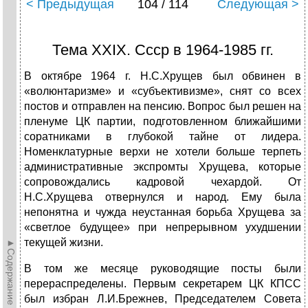
< Предыдущая
104 / 114
Следующая >
Тема XXIX. Ссср в 1964-1985 гг.
В октябре 1964 г. Н.С.Хрущев был обвинен в
«волюнтаризме» и «субъективизме», снят со всех
постов и отправлен на пенсию. Вопрос был решен на
пленуме ЦК партии, подготовленном ближайшими
соратниками в глубокой тайне от лидера.
Номенклатурные верхи не хотели больше терпеть
административные экспромты Хрущева, которые
сопровождались кадровой чехардой. От
Н.С.Хрущева отвернулся и народ. Ему была
непонятна и чужда неустанная борьба Хрущева за
«светлое будущее» при непрерывном ухудшении
текущей жизни.
►Содержание►
В том же месяце руководящие посты были
перераспределены. Первым секретарем ЦК КПСС
был избран Л.И.Брежнев, Председателем Совета