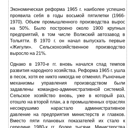
Экономическая реформа 1965 г. наиболее успешно
проявила себя в годы восьмой пятилетки (1966-
1970). Объем промышленного производства вырос
на 50%. Было построено около 1900 крупных
предприятий, в том числе Волжский автозавод в
Тольятти. В 1970 г. он начал выпускать первые
«Жигули». Сельскохозяйственное производство
выросло на 21%.
Однако в 1970-е гг. вновь начался спад темпов
развития народного хозяйства. Реформа 1965 г. ушла
в песок, хотя ее никто никогда не отменял. Рыночные
механизмы управления производством были
задавлены командно-административной системой.
Сельское хозяйство вновь, уже в который раз,
отошло на второй план, а в промышленных отраслях
несокрушимо нарастало административное
давление на предприятия министерств и главков.
Вместо пяти плановых показателей их стало к
середине 1980-х гг. более тысячи. Министерства