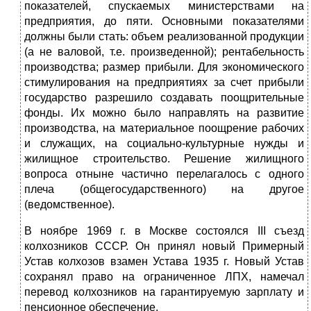
показателей, спускаемых министерствами на
предприятия, до пяти. Основными показателями
должны были стать: объем реализованной продукции
(а не валовой, т.е. произведенной); рентабельность
производства; размер прибыли. Для экономического
стимулирования на предприятиях за счет прибыли
государство разрешило создавать поощрительные
фонды. Их можно было направлять на развитие
производства, на материальное поощрение рабочих
и служащих, на социально-культурные нужды и
жилищное строительство. Решение жилищного
вопроса отныне частично перелагалось с одного
плеча (общегосударственного) на другое
(ведомственное).
В ноябре 1969 г. в Москве состоялся III съезд
колхозников СССР. Он принял новый Примерный
Устав колхозов взамен Устава 1935 г. Новый Устав
сохранял право на ограниченное ЛПХ, намечал
перевод колхозников на гарантируемую зарплату и
пенсионное обеспечение.