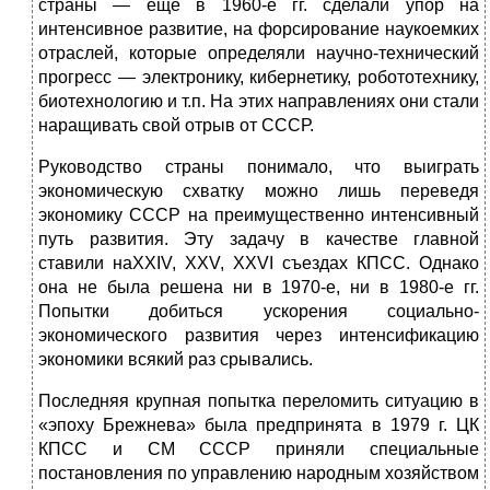
страны — еще в 1960-е гг. сделали упор на
интенсивное развитие, на форсирование наукоемких
отраслей, которые определяли научно-технический
прогресс — электронику, кибернетику, робототехнику,
биотехнологию и т.п. На этих направлениях они стали
наращивать свой отрыв от СССР.
Руководство страны понимало, что выиграть
экономическую схватку можно лишь переведя
экономику СССР на преимущественно интенсивный
путь развития. Эту задачу в качестве главной
ставили наXXIV, XXV, XXVI съездах КПСС. Однако
она не была решена ни в 1970-е, ни в 1980-е гг.
Попытки добиться ускорения социально-
экономического развития через интенсификацию
экономики всякий раз срывались.
Последняя крупная попытка переломить ситуацию в
«эпоху Брежнева» была предпринята в 1979 г. ЦК
КПСС и СМ СССР приняли специальные
постановления по управлению народным хозяйством