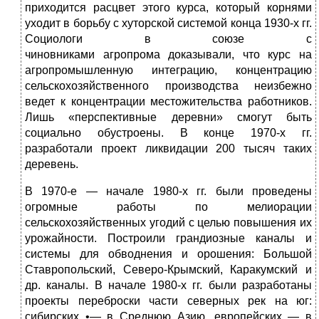
приходится расцвет этого курса, который корнями
уходит в борьбу с хуторской системой конца 1930-х гг.
Социологи в союзе с
чиновниками агропрома доказывали, что курс на
агропромышленную интеграцию, концентрацию
сельскохозяйственного производства неизбежно
ведет к концентрации местожительства работников.
Лишь «перспективные деревни» смогут быть
социально обустроены. В конце 1970-х гг.
разработали проект ликвидации 200 тысяч таких
деревень.
В 1970-е — начале 1980-х гг. были проведены
огромные работы по мелиорации
сельскохозяйственных угодий с целью повышения их
урожайности. Построили грандиозные каналы и
системы для обводнения и орошения: Большой
Ставропольский, Северо-Крымский, Каракумский и
др. каналы. В начале 1980-х гг. были разработаны
проекты переброски части северных рек на юг:
сибирских •— в Среднюю Азию, европейских — в