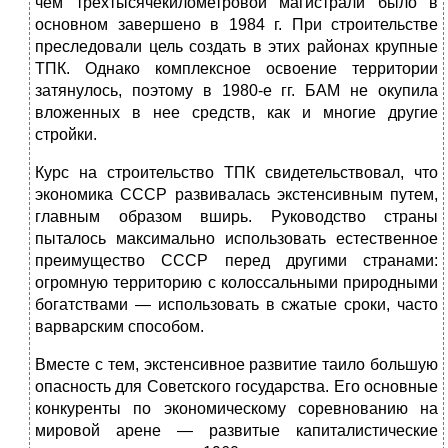
чем трехтысячекилометровой магистрали было в
основном завершено в 1984 г. При строительстве
преследовали цель создать в этих районах крупные
ТПК. Однако комплексное освоение территории
затянулось, поэтому в 1980-е гг. БАМ не окупила
вложенных в нее средств, как и многие другие
стройки.
Курс на строительство ТПК свидетельствовал, что
экономика СССР развивалась экстенсивным путем,
главным образом вширь. Руководство страны
пыталось максимально использовать естественное
преимущество СССР перед другими странами:
огромную территорию с колоссальными природными
богатствами — использовать в сжатые сроки, часто
варварским способом.
Вместе с тем, экстенсивное развитие таило большую
опасность для Советского государства. Его основные
конкуренты по экономическому соревнованию на
мировой арене — развитые капиталистические