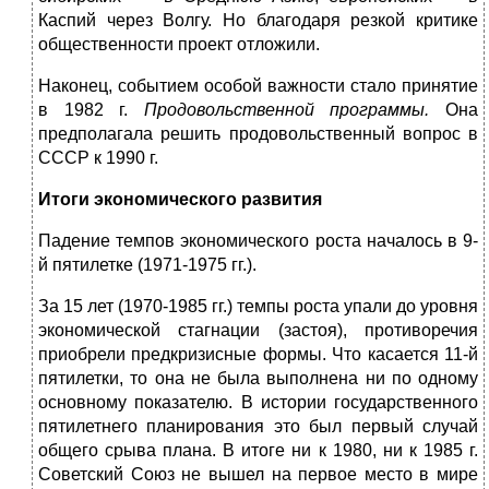
Каспий через Волгу. Но благодаря резкой критике
общественности проект отложили.
Наконец, событием особой важности стало принятие
в 1982 г.
Продовол
ь
ственной программы.
Она
предполагала решить продовольственный вопрос в
СССР к 1990 г.
Итоги экономического развития
Падение темпов экономического роста началось в 9-
й пятилетке (1971-1975 гг.).
За 15 лет (1970-1985 гг.) темпы роста упали до уровня
экономической стагнации (застоя), противоречия
приобрели предкризисные формы. Что касается 11-й
пятилетки, то она не была выполнена ни по одному
основному показателю. В истории государственного
пятилетнего планирования это был первый случай
общего срыва плана. В итоге ни к 1980, ни к 1985 г.
Советский Союз не вышел на первое место в мире