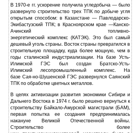
В 1970-е гг. ускорение получила угледобыча — было
развернуто строительство трех ТПК по добыче угля
открытым способом: в Казахстане — Павлодарско-
Экибастузский ТПК; в Красноярском крае —Канско-
Ачинский топливно-
энергетический комплекс (КАТЭК). Это был самый
дешевый уголь страны. Восток страны превратился в
строительную площадку, куда более мощную, чем в
годы сталинской индустриализации. На базе Усть-
Илимской ГЭС был создан Братско-Усть-
Илимский лесопромышленный комплекс. На
базе Сая-но-Шушенской ГЭС развернулся Саянский
ТПК по обработке цветных металлов.
В целях активизации развития экономики Сибири и
Дальнего Востока в 1974 г. было решено вернуться к
строительству Байкало-Амурской магистрали (БАМ),
первая попытка ее создания предпринималась
накануне Великой Отечественной войны.
Строительство более