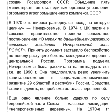
создан Госагропром СССР. Объединив пять
министерств, он стал единым органом управления
огромного агропромышленного комплекса СССР.
В 1970-е гг. широко развернулся поход на «вторую
целину» — Нечерноземье. В 1974 г. ЦК партии и
союзное правительство приняли совместное
постановление «О
мерах по дал
ь
нейшему развитию
сел
ь
ского хозяйства Нечерноземной зоны
РСФСР».
Принять документ заставило беспокойство
по поводу растущего бегства молодежи из деревень
центральной России. Программа подъема
Нечерноземья была рассчитана на пятнадцать лет,
т.е. до 1990 г. Она предполагала резко увеличить
капиталовложения в социально-экономическое
развитие 29 областей и республик России. Средства
стали выделять, но проблема осталась нерешенной.
Еще одно явление больно ударило по селу
европейской части Союза — массовая ликвидация
«неперспективных деревень». На 1970-е гг.