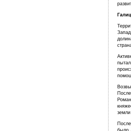
разви
2. Социально-экономическое развитие
России во второй половине XVIII в.
Галиц
•
3. Царствование Екатерины II
•
4. Народные движения. Крестьянская война
Терри
под предводительством Пугачева (1773—
Запад
1775)
долин
•
5. Укрепление сословного строя
стран
•
6. Внешняя политика
Актив
•
7. Культура
пытал
•
Тема XI. Социально-экономическое
проис
развитие россии в первой половине XIX в.
помощ
1. Территория и население
2. Экономика
Возвы
•
Тема XII. Общественное и политическое
Посл
развитие россии в первой четверти XIX в.
Роман
1. Внутренняя политика
княже
земли
•
2. Внешняя политика
•
3. Движение декабристов
После
•
Тема XIII. Общественное и политическое
было 