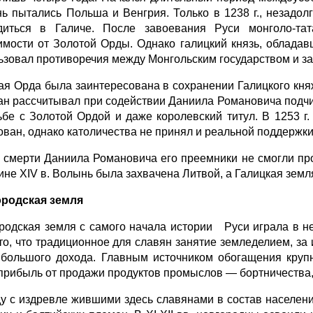
ь пытались Польша и Венгрия. Только в 1238 г., незадо
диться в Галиче. После завоевания Руси монголо-та
имости от Золотой Орды. Однако галицкий князь, облад
ьзовал противоречия между Монгольским государством и з
ая Орда была заинтересована в сохранении Галицкого княж
ан рассчитывал при содействии Даниила Романовича подчи
ьбе с Золотой Ордой и даже королевский титул. В 1253 г
ован, однако католичества не принял и реальной поддержки
 смерти Даниила Романовича его преемники не смогли про
ине XIV в. Волынь была захвачена Литвой, а Галицкая зем
родская земля
родская земля с самого начала истории Руси играла в н
то, что традиционное для славян занятие земледелием, з
 большого дохода. Главным источником обогащения кру
прибыль от продажи продуктов промыслов — бортничества, 
у с издревле жившими здесь славянами в состав населен