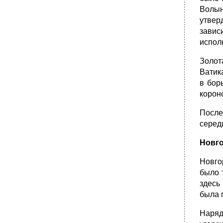
развитие россии во второй четверти XIX в.
Волын
1. Внутренняя политика Император Николай
утвер
I — человек и самодержец
завис
•
2. Внешняя политика
испол
•
3. Общественное движение
Золот
•
Тема XIV. Культура россии первой половины
XIX в.
Ватик
в бор
1. Просвещение и наука
корон
•
3. Литература и искусство
•
Тема XV. Общественное и политическое
После
развитие россии в 1855-1881 гг.
серед
1. Внутренняя политика. Великие реформы
Новго
•
2. Общественное движение
1860-Е г.Г.
Новго
•
1870-Е гг. Народничество
было 
•
3. Внешняя политика
здесь
была 
•
Тема XVI. Социально-экономическое
развитие россии во второй половине XIX в.
Наряд
1. Сельское хозяйство