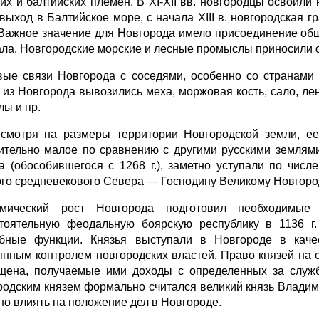
ких и балтийских племен. В XI-XII вв. новгородцы освоил
 выход в Балтийское море, с начала XIII в. новгородская 
 Важное значение для Новгорода имело присоединение об
ала. Новгородские морские и лесные промыслы приносили 
вые связи Новгорода с соседями, особенно со странами 
 из Новгорода вывозились меха, моржовая кость, сало, лен
лы и пр.
смотря на размеры территории Новгородской земли, ее
ительно малое по сравнению с другими русскими землями
а (обособившегося с 1268 г.), заметно уступали по чис
ого средневекового Севера — Господину Великому Новгоро
омический рост Новгорода подготовил необходимые
тоятельную феодальную боярскую республику в 1136 г.
бные функции. Князья выступали в Новгороде в качес
янным контролем новгородских властей. Право князей на 
щена, получаемые ими доходы с определенных за служб
родским князем формально считался великий князь Владим
но влиять на положение дел в Новгороде.