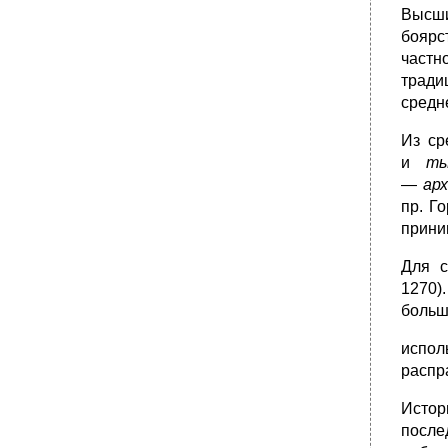
•
3. Общественное движение накануне
Высши
первой русской революции
боярс
•
4. Революция 1905 — 1907 г.
частн
•
5. Третьеиюньская монархия
тради
•
6. Россия в первой мировой войне
средн
•
7. Февральская революция 1917 г.
Из ср
Двоевластие
и
т
•
Тема XX. Русская культура начала XX в.
—
ар
•
1. Позиции политических партий России
пр. Г
Тема XXI. Революционный 1917 год: от
прини
февраля к октябрю
•
2. Первые действия Временного
Для с
правительства
1270)
•
3. Обострение политической ситуации
больш
летом 1917г.
I съезд советов
испол
распр
•
4. Выступление генерала Корнилова
•
5. Большевики берут власть
Истор
•
II съезд советов
после