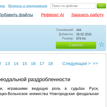
язь
Вопросы и предложения
Добавить файлы
Реферат AI
Заказать работу
Скачиваний:
444
Добавлен:
26.02.2016
Размер:
879 Кб
☆
Скачать
2
13
14
15
16
17
18
Следующая >
>>
3
24
25
феодальной раздробленности
ти, игравшими ведущую роль в судьбах Руси,
лицко-Волынское княжества Новгородская феодальная