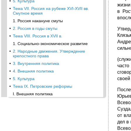
•
5. Культура
жизни
•
Тема VII. Россия на рубеже XVI-XVII вв.
в Рос
Смутное время
впосл
1. Россия накануне смуты
•
2. Россия в годы смуты
Утвер
Клязь
•
Тема VIII. Россия в XVII в.
Андре
1. Социально-экономическое развитие
сильн
•
2. Народные движения. Утверждение
крепостного права
(служ
•
3. Внутренняя политика
часто
•
4. Внешняя политика
сгово
своей
•
5. Культура
•
Тема IX. Петровские реформы
После
I. Внешняя политика
Юрьев
•
2. Социально-экономические
Всево
преобразования
Сузда
•
3. Административные реформы
от вл
•
Тема X. Россия в 1725 — 1801 гг.
дел в
Всево
1. Эпоха дворцовых переворотов