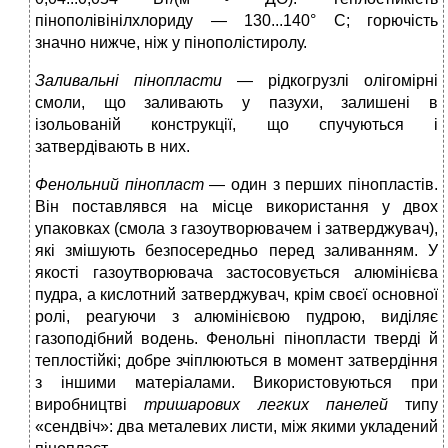
пінополівінілхлориду — 130...140° С; горючість
значно нижче, ніж у пінополістиролу.
Заливальні пінопласти
— рідкогрузлі олігомірні
смоли, що заливають у пазухи, залишені в
ізольованій конструкції, що спучуються і
затвердівають в них.
Фенольний пінопласт
— один з перших пінопластів.
Він поставлявся на місце використання у двох
упаковках (смола з газоутворювачем і затверджувач),
які змішують безпосередньо перед заливанням. У
якості газоутворювача застосовується алюмінієва
пудра, а кислотний затверджувач, крім своєї основної
ролі, реагуючи з алюмінієвою пудрою, виділяє
газоподібний водень. Фенольні пінопласти тверді й
теплостійкі; добре зчіплюються в момент затвердіння
з іншими матеріалами. Використовуються при
виробництві
тришарових легких панелей
типу
«сендвіч»: два металевих листи, між якими укладений