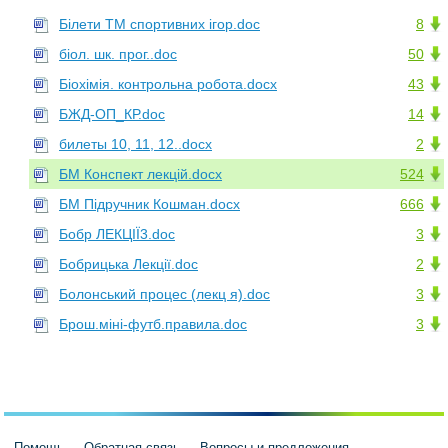
Білети ТМ спортивних ігор.doc
8
біол. шк. прог..doc
50
Біохімія. контрольна робота.docx
43
БЖД-ОП_КР.doc
14
билеты 10, 11, 12..docx
2
БМ Конспект лекцій.docx
524
БМ Підручник Кошман.docx
666
Бобр ЛЕКЦІЇ3.doc
3
Бобрицька Лекції.doc
2
Болонський процес (лекц я).doc
3
Брош.міні-футб.правила.doc
3
Помощь
Обратная связь
Вопросы и предложения