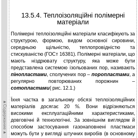
13.5.4. Теплоізоляційні полімерні
матеріали
Полімерні теплоізоляційні матеріали класифікують за
структурою, формою, видом основної сировини,
середньою щільністю, теплопровідністю та
стискуваністю (ГОСт 16381). Полімерні матеріали, що
мають ніздрювату структуру, яка може бути
представлена системою ізольованих пор, називають
пінопластами
, сполучених пор –
поропластами
, а
регулярно повторюваних порожнин –
сотопластами
( рис. 12.1.)
Їхня частка в загальному обсязі теплоізоляційних
►Содержание►
матеріалів досягає 20
%.
Вони відрізняються
високими експлуатаційними характеристиками,
довговічні й технологічні. За зовнішнім виглядом й
способом застосування газонаповнені пластмаси
можуть бути у вигляді штучних виробів (в основному