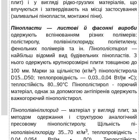
плит) і у вигляді рідко-грузлих матеріалів, що
впучуються і затвердівають на місці застосування
(заливальні пінопласти, монтажні піни).
Пінопласти — листові й фасонні вироби
одержують вспінюванням різних полімерів:
полістиролу, полівінілхлориду, поліетилену,
фенольних полімерів та ін.
Пінополістирол
—
найбільш відомий вид будівельних пінопластів. З
нього одержують крупнорозмірні плити товщиною до
3
100 мм. Марки за щільністю (кг/м
) пінополістирола
D15...D50; теплопровідність — 0,03...0,04 Вт/(м •С);
теплостійкість 80...90°С Пінополістирол - горючий
матеріал, однак за допомогою антіпіренів одержують
важкогорючий пінополістирол.
Пінополівінілхлорид
— матеріал у вигляді плит, за
методом одержання і структурою аналогічний
пресовому пінополістиролу. Щільність пі-
3
нополівінілхлоріду 35...70 кг/м
, теплопровідність -
0,04...0,054 Вт/(м • ДО). Теплостійкість