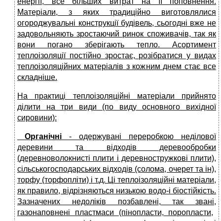
енергії, все більших витрат на її попо
внення
.
Матеріали, з яких традиційно виготовлялися
огороджувальні конструкції будівель, сьогодні вже не
задовольняють зростаючий ринок споживачів, так як
вони погано зберігають тепло. Асортимент
теплоізоляції постійно зростає, розібратися у видах
теплоізоляційних матеріалів з кожним днем стає все
складніше.
На практиці теплоізоляційні матеріали прийнято
ділити на три види (по виду
основного вихідної
сировини):
Органічні
- одержувані переробкою неділової
деревини та відходів деревообробки
(деревноволокнисті плити і деревностружкові плити),
сільськогосподарських відходів (солома, очерет та ін),
торфу (торфопліти) і т.д. Ці теплоізоляційні матеріали,
як правило, відрізняються низькою водо-і біостійкість.
Зазначених недоліків позбавлені
,
так звані
,
газонаповнені пластмаси (пінопласти, поропласти,