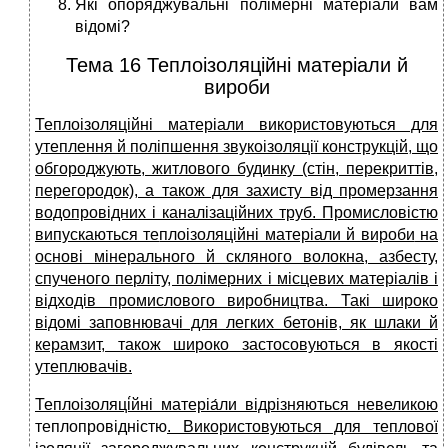
Які опоряджувальні полімерні матеріали вам
відомі?
Тема 16 Теплоізоляційні матеріали й
вироби
Теплоізоляційні матеріали використовуються для
утеплення й поліпшення звукоізоляції конструкцій, що
обгороджують, житлового будинку (стін, перекриттів,
перегородок), а також для захисту від промерзання
водопровідних і каналізаційних труб. Промисловістю
випускаються те
плоізоляційні матеріали й вироби
на
основі мінерального й скляного волокна, азбесту,
спученого перліту, полімерних і місцевих матеріалів і
відходів промислового виробництва. Такі широко
відомі заповнювачі для легких бетонів, як шлаки й
керамзит, також широко застосовуються в якості
утеплювачів.
Теплоізоляці́йні матеріа́ли
відрізняються невеликою
теплопровідністю
. Використовуються для теплової