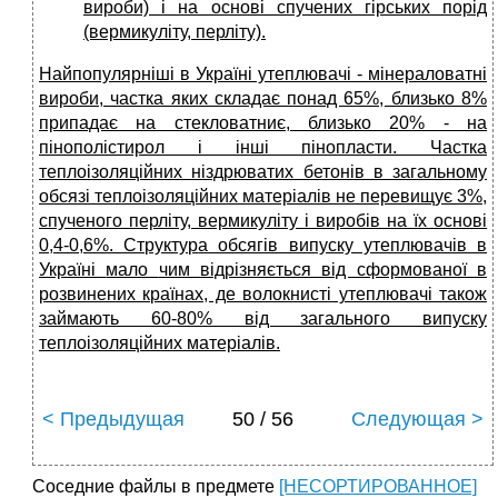
вироби) і на основі спучених гірських порід
(вермикуліту, перліту).
Найпопулярніші в
Україні
утеплювачі - мінераловатні
вироби, частка яких складає понад 65%, близько 8%
припадає на стекловатниє, близько 20% - на
пінополістирол і інші пінопласти. Частка
теплоізоляційних ніздрюватих бетонів в загальному
обсязі теплоізоляційних матеріалів не перевищує 3%,
спученого перліту, вермикуліту і виробів на їх основі
0,4-0,6%. Структур
а обсягів випуску утеплювачів в
Україні
мало
чим
відрізняється від сформованої в
розвинених країнах, де волокнисті утеплювачі також
займають 60-80% від загального випуску
теплоізоляційних матеріалів.
< Предыдущая
50 / 56
Следующая >
Соседние файлы в предмете
[НЕСОРТИРОВАННОЕ]