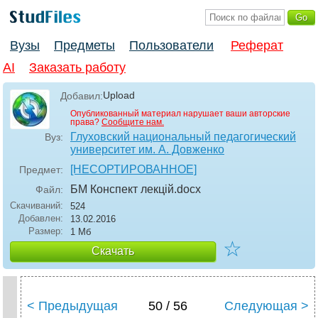
Вузы
Предметы
Пользователи
Реферат
AI
Заказать работу
Upload
Добавил:
Опубликованный материал нарушает ваши авторские
права?
Сообщите нам.
Глуховский национальный педагогический
Вуз:
университет им. А. Довженко
[НЕСОРТИРОВАННОЕ]
Предмет:
БМ Конспект лекцій
.docx
Файл:
Скачиваний:
524
Добавлен:
13.02.2016
Размер:
1 Мб
☆
Скачать
< Предыдущая
50 / 56
Следующая >