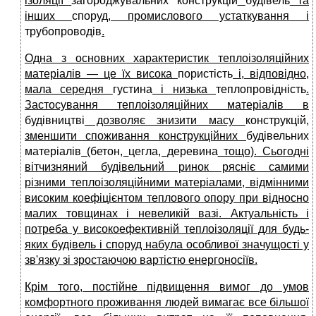
ізоляції
загороджувальних конструкцій
будівель
та
інших
споруд
, промислового устаткування і
трубопроводів
.
Одна з основних характерис
тик теплоізоляційних
матеріалів
— це їх висока
пористість
і, відповідно,
мала середня
густина
і низька
теплопровідність
.
Застосування теплоізоляційних матеріалів в
будівництві
дозволяє знизити масу
конструкцій
,
зменшити споживання конструкційних
будівельних
матеріалів
(
бетон
,
цегла
,
деревина
тощо).
Сьогодні
вітчизняний будівельний ринок рясніє самими
різними теплоізоляційними матеріалами, відмінними
високим коефіцієнтом теплового опору при відносно
малих товщинах і невеликій вазі. Актуальність і
потреба у високоефективній теплоізоляції для будь-
яких будівель і споруд набула особливої значущості у
зв'язку зі зростаючою вартістю енергоносіїв.
Крім того, постійне підвищення вимог до умов
комфортного проживання людей вимагає все більшої