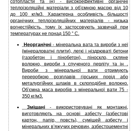
сотопласти та ін) - високоефективні органічні
теплоізоляційні матеріали з об'ємною масою від 10
до 100 кг/м3. Характерна особливість більшості
органічних теплоізоляційних матеріалів - низька
вогнестійкість, тому їх застосовують зазвичай при
температурах не понад 150 ° С.
Неорганічні
- мінеральна вата та вироби з неї
(мінераловатні плити), легкі і ніздрюваті бетони
(газобетон і пінобетон), піноскло, скляне
волокно, вироби з спученого перліту та ін
.
Вироби з мінеральної вати отримують
переробкою розплавів гірських порід або
металургійних шлаків в склоподібне волокно.
Об'ємна маса виробів з мінеральної вати 75 -
350 кг/м3.
Змішані
- використовувані як монтажні,
виготовляють на основі азбесту (азбестові
картон, папір, повсть), сумішей азбесту і
мінеральних в'яжучих речовин
,
азбестоцементні