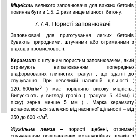
Міцність
великого заповнювача для важких бетонів
повинна бути
в 1,5...2 рази вище міцності бетону.
7.7.4. Пористі заповнювачі
Заповнювачі для приготування легких бетонів
бувають природними, штучними або отриманими з
відходів промисловості.
Кера
мзит
є штучним пористим заповнювачем, який
отримують випалюванням попередньо
відформованих глинистих гранул , що здатні до
спучування. При невеликій насипній щільності (
3
120...600кг/м
) має порівняно високу міцність..
Випускають у вигляді гравію ( гранули 5...40мм) і
піску( зерна менше 5 мм ) . Марка керамзиту
встановлюється залежно від насипної щільності – від
3
250 до 600 кг/м
.
Жужільна пемза
– пористі щебені, отримані
спучуванням розплавлених металургійних шлаків з