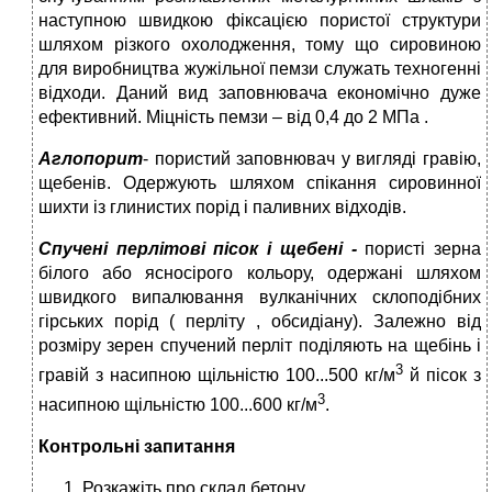
наступною швидкою фіксацією пористої структури
шляхом різкого охолодження, тому що сировиною
для виробництва жужільної пемзи служать техногенні
відходи. Даний вид заповнювача економічно дуже
ефективний. Міцність пемзи – від 0,4 до 2 МПа .
Аглопорит
- пористий заповнювач у вигляді гравію,
щебенів. Одержують шляхом спікання сировинної
шихти із глинистих порід і паливних відходів.
Спучені перлітові пісок і щебені -
пористі зерна
білого або ясносірого кольору, одержані шляхом
швидкого випалювання вулканічних склоподібних
гірських порід ( перліту , обсидіану). Залежно від
розміру зерен спучений перліт поділяють на щебінь і
3
гравій з насипною щільністю 100...500 кг/м
й пісок з
3
насипною щільністю 100...600 кг/м
.
Контрольні запитання
Розкажіть про склад бетону.