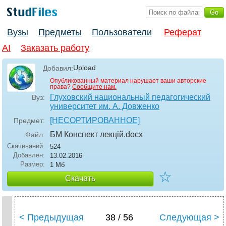
Вузы
Предметы
Пользователи
Реферат
AI
Заказать работу
Upload
Добавил:
Опубликованный материал нарушает ваши авторские
права?
Сообщите нам.
Глуховский национальный педагогический
Вуз:
университет им. А. Довженко
[НЕСОРТИРОВАННОЕ]
Предмет:
БМ Конспект лекцій
.docx
Файл:
Скачиваний:
524
Добавлен:
13.02.2016
Размер:
1 Мб
☆
Скачать
< Предыдущая
38 / 56
Следующая >