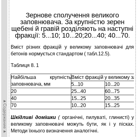
Зернове сполучення великого
заповнювача. За крупністю зерен
щебені й гравій розділяють на наступні
фракції: 5...10; 10...20;20...40; 40...70.
Вміст різних фракцій у великому заповнювачі для
бетонів нормується стандартом ( табл.12.5).
Таблиця 8. 1
Найбільша крупність
Вміст фракцій у великому з
заповнювача, мм
5...10
10...20
20
25...40
60...75
40
15...25
20...35
►Содержание►
70
10...20
15...25
Шкідливі домішки
(
органічні, пилуваті, глинисті) у
великому заповнювачі можуть бути, як і у пісках.
Методи їхнього визначення аналогічні.