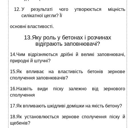
У результаті чого утворюється міцність
силікатної цегли? Її
основні властивості.
13.Яку роль у бетонах і розчинах
відіграють заповнювачі?
14.Чим відрізняються дрібні й великі заповнювачі,
природні й штучні?
15.Як впливає на властивість бетонів зернове
сполучення заповнювачів?
16.Назвіть види піску залежно від зернового
сполучення
17.Як впливають шкідливі домішки на якість бетону?
18.Як установлюється зернове сполучення піску й
щебенів?