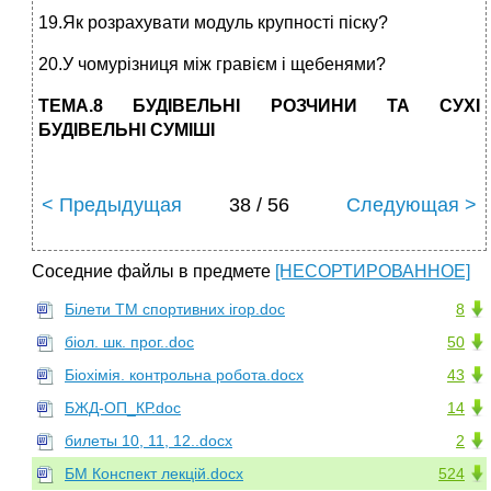
19.Як розрахувати модуль крупності піску?
20.У чомурізниця між гравієм і щебенями?
ТЕМА.8 БУДІВЕЛЬНІ РОЗЧИНИ ТА СУХІ
БУДІВЕЛЬНІ СУМІШІ
< Предыдущая
38 / 56
Следующая >
Соседние файлы в предмете
[НЕСОРТИРОВАННОЕ]
Білети ТМ спортивних ігор.doc
8
біол. шк. прог..doc
50
Біохімія. контрольна робота.docx
43
БЖД-ОП_КР.doc
14
билеты 10, 11, 12..docx
2
БМ Конспект лекцій.docx
524