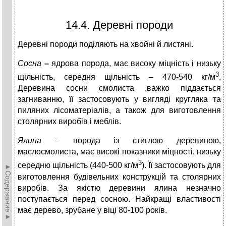
14.4. Деревні породи
Деревні породи поділяють на хвойні й листяні
.
Сосна
–
ядрова порода, має високу міцність і низьку
3
щільність, середня щільність – 470-540 кг/м
.
Деревина сосни смолиста ,важко піддається
загниванню, її застосовують у вигляді кругляка та
пиляних лісоматеріалів, а також для виготовлення
столярних виробів і меблів.
Ялина
– порода із стиглою деревиною,
маслосмолиста, має високі показники міцності, низьку
3
середню щільність (440-500 кг/м
). Її застосовують для
►Содержание►
виготовлення будівельних конструкцій та столярних
виробів. За якістю деревини ялина незначно
поступається перед сосною. Найкращі властивості
має дерево, зрубане у віці 80-100 років.