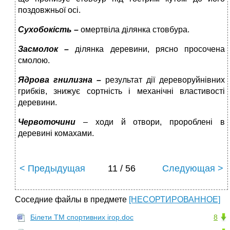
поздовжньої осі.
Сухобокість –
омертвіла ділянка стовбура.
Засмолок –
ділянка деревини, рясно просочена
смолою.
Ядрова гнилизна –
результат дії дереворуйнівних
грибків, знижує сортність і механічні властивості
деревини.
Червоточини
– ходи й отвори, пророблені в
деревині комахами.
< Предыдущая
11 / 56
Следующая >
Соседние файлы в предмете
[НЕСОРТИРОВАННОЕ]
Білети ТМ спортивних ігор.doc
8