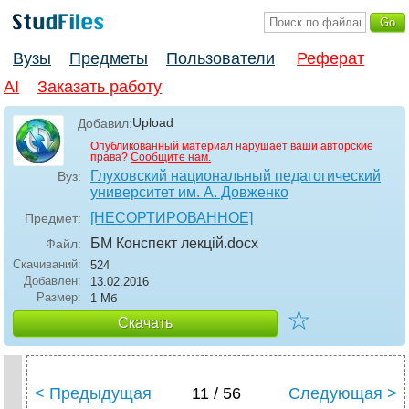
Вузы
Предметы
Пользователи
Реферат
AI
Заказать работу
Upload
Добавил:
Опубликованный материал нарушает ваши авторские
права?
Сообщите нам.
Глуховский национальный педагогический
Вуз:
университет им. А. Довженко
[НЕСОРТИРОВАННОЕ]
Предмет:
БМ Конспект лекцій
.docx
Файл:
Скачиваний:
524
Добавлен:
13.02.2016
Размер:
1 Мб
☆
Скачать
< Предыдущая
11 / 56
Следующая >