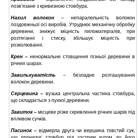
позв'язане з кривизною стовбура.
Нахил волокон
– непаралельність волокон
поздовжньої осі виробів. Утруднює механічну обробку
деревини, знижує міцність пиломатеріалів, при
розтяганні і стиску, збільшує міцність при
розколюванні.
Крен –
ненормальне стовщення пізньої деревини в
річних шарах.
Завилькуватість
– безладне розташування
волокон деревини.
Серцевина –
вузька центральна частина стовбура,
що складається з пухкої деревини.
Завиток –
місцеве різке скривлення річних шарів під
впливом сучків.
Пасинок –
відмерла друга чи вершина товстий сук,
що пронизує стовбур під гострим кутом до його