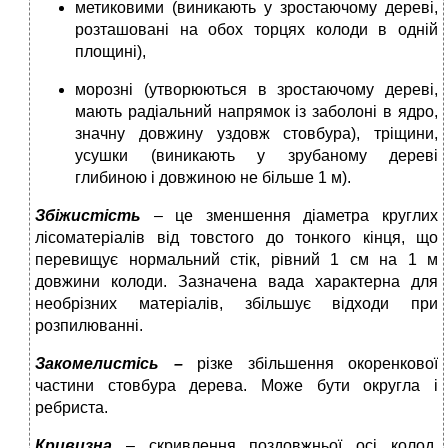
метиковими (виникають у зростаючому дереві,
розташовані на обох торцях колоди в одній
площині),
морозні (утворюються в зростаючому дереві,
мають радіальний напрямок із заболоні в ядро,
значну довжину уздовж стовбура), тріщини,
усушки (виникають у зрубаному дереві
глибиною і довжиною не більше 1 м).
Збіжистість
– це зменшення діаметра круглих
лісоматеріалів від товстого до тонкого кінця, що
перевищує нормальний стік, рівний 1 см на 1 м
довжини колоди. Зазначена вада характерна для
необрізних матеріалів, збільшує відходи при
розпилюванні.
Закомелистісь –
різке збільшення окоренкової
частини стовбура дерева. Може бути округла і
ребриста.
Кривизна
– скривлення поздовжньої осі колод,