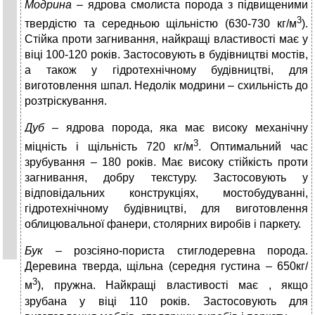
Модрина
– ядрова смолиста порода з підвищеними
3
твердістю та середньою щільністю (630-730 кг/м
).
Стійка проти загнивання, найкращі властивості має у
віці 100-120 років. Застосовують в будівництві мостів,
а також у гідротехнічному будівництві, для
виготовлення шпал. Недолік модрини – схильність до
розтріскування.
Дуб –
ядрова порода, яка має високу механічну
3
міцність і щільність 720 кг/м
. Оптимальний час
зрубування – 180 років. Має високу стійкість проти
загнивання, добру текстуру. Застосовують у
відповідальних конструкціях, мостобудуванні,
гідротехнічному будівництві, для виготовлення
облицювальної фанери, столярних виробів і паркету.
Бук
– розсіяно-пориста стиглодеревна порода.
Деревина тверда, щільна (середня густина – 650кг/
3
м
), пружна. Найкращі властивості має , якщо
зрубана у віці 110 років. Застосовують для