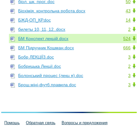
біол. шк. прог..doc
50
Біохімія. контрольна робота.docx
43
БЖД-ОП_КР.doc
14
билеты 10, 11, 12..docx
2
БМ Конспект лекцій.docx
524
БМ Підручник Кошман.docx
666
Бобр ЛЕКЦІЇ3.doc
3
Бобрицька Лекції.doc
2
Болонський процес (лекц я).doc
3
Брош.міні-футб.правила.doc
3
Помощь
Обратная связь
Вопросы и предложения
Пользовательское соглашение
Политика конфиденциальности