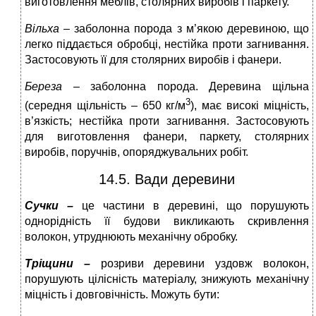
виготовлення меблів, столярних виробів і паркету.
Вільха
– заболонна порода з м’якою деревиною, що
легко піддається обробці, нестійка проти загнивання.
Застосовують її для столярних виробів і фанери.
Береза
– заболонна порода. Деревина щільна
3
(середня щільність – 650 кг/м
), має високі міцність,
в’язкість; нестійка проти загнивання. Застосовують
для виготовлення фанери, паркету, столярних
виробів, поручнів, опоряджувальних робіт.
14.5. Вади деревини
Сучки –
це частини в деревині, що порушують
однорідність її будови викликають скривлення
волокон, утруднюють механічну обробку.
Тріщини –
розриви деревини уздовж волокон,
порушують цілісність матеріалу, знижують механічну
міцність і довговічність. Можуть бути: