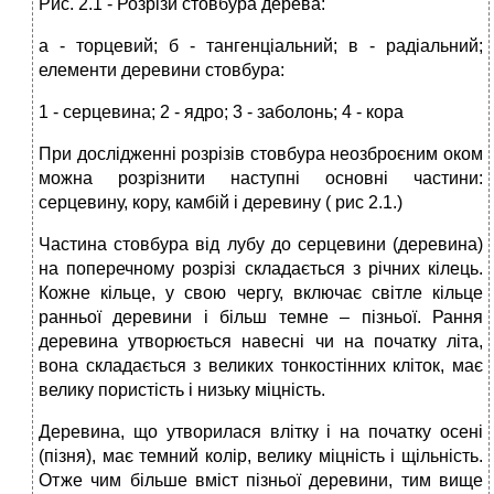
Рис. 2.1 - Розрізи стовбура дерева:
а - торцевий; б - тангенціальний; в - радіальний;
елементи деревини стовбура:
1 - серцевина; 2 - ядро; 3 - заболонь; 4 - кора
При дослідженні розрізів стовбура неозброєним оком
можна розрізнити наступні основні частини:
серцевину, кору, камбій і деревину ( рис 2.1.)
Частина стовбура від лубу до серцевини (деревина)
на поперечному розрізі складається з річних кілець.
Кожне кільце, у свою чергу, включає світле кільце
ранньої деревини і більш темне – пізньої. Рання
деревина утворюється навесні чи на початку літа,
вона складається з великих тонкостінних кліток, має
велику пористість і низьку міцність.
Деревина, що утворилася влітку і на початку осені
(пізня), має темний колір, велику міцність і щільність.
Отже чим більше вміст пізньої деревини, тим вище