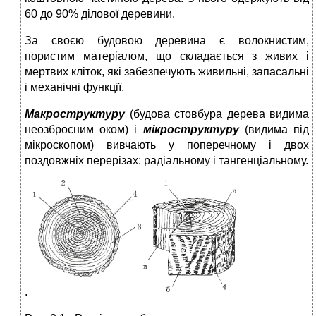
60 до 90% ділової деревини.
За своєю будовою деревина є волокнистим,
пористим матеріалом, що складається з живих і
мертвих кліток, які забезпечують живильні, запасальні
і механічні функції.
Макроструктуру
(будова стовбура дерева видима
неозброєним оком) і
мікроструктуру
(видима під
мікроскопом) вивчають у поперечному і двох
поздовжніх перерізах: радіальному і тангенціальному.
.