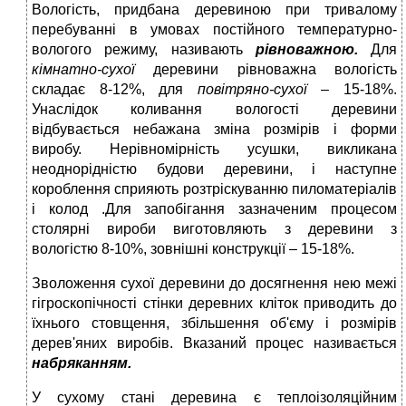
Вологість, придбана деревиною при тривалому
перебуванні в умовах постійного температурно-
вологого режиму, називають
рівноважною.
Для
кімнатно-сухої
деревини рівноважна вологість
складає 8-12%, для
повітряно-сухої
– 15-18%.
Унаслідок коливання вологості деревини
відбувається небажана зміна розмірів і форми
виробу. Нерівномірність усушки, викликана
неоднорідністю будови деревини, і наступне
короблення сприяють розтріскуванню пиломатеріалів
і колод .Для запобігання зазначеним процесом
столярні вироби виготовляють з деревини з
вологістю 8-10%, зовнішні конструкції – 15-18%.
Зволоження сухої деревини до досягнення нею межі
гігроскопічності стінки деревних кліток приводить до
їхнього стовщення, збільшення об'єму і розмірів
дерев'яних виробів. Вказаний процес називається
набряканням.
У сухому стані деревина є теплоізоляційним