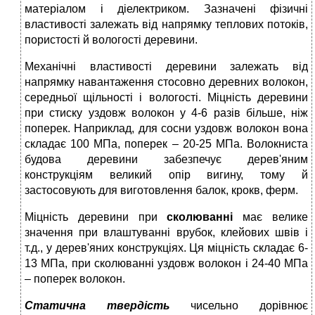
матеріалом і діелектриком. Зазначені фізичні
властивості залежать від напрямку теплових потоків,
пористості й вологості деревини.
Механічні властивості деревини залежать від
напрямку навантаження стосовно деревних волокон,
середньої щільності і вологості. Міцність деревини
при стиску уздовж волокон у 4-6 разів більше, ніж
поперек. Наприклад, для сосни уздовж волокон вона
складає 100 МПа, поперек – 20-25 МПа. Волокниста
будова деревини забезпечує дерев'яним
конструкціям великий опір вигину, тому й
застосовують для виготовлення балок, крокв, ферм.
Міцність деревини при
сколюванні
має велике
значення при влаштуванні врубок, клейових швів і
т.д., у дерев'яних конструкціях. Ця міцність складає 6-
13 МПа, при сколюванні уздовж волокон і 24-40 МПа
– поперек волокон.
Статична твердість
чисельно дорівнює