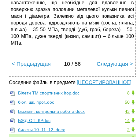
навантаженню, що необхідне для вдавлення в
поверхню зразка половини металевої кульки певної
маси і діаметра. Залежно від цього показника всі
породи дерева підрозділяють на м'які (сосна, ялина,
вільха) – 35-50 МПа, тверді (дуб, граб, береза) – 50-
100 МПа, дуже тверді (кизил, самшит) – більше 100
МПа.
< Предыдущая
10 / 56
Следующая >
Соседние файлы в предмете
[НЕСОРТИРОВАННОЕ]
Білети ТМ спортивних ігор.doc
8
біол. шк. прог..doc
50
Біохімія. контрольна робота.docx
43
БЖД-ОП_КР.doc
14
билеты 10, 11, 12..docx
2