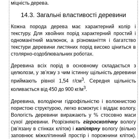
міцність дерева.
14.3. Загальні властивості деревини
Кожна порода дерева має характерний колір і
текстуру. Для хвойних порід характерний простий і
одноманітний малюнок, а різноманіття і багатство
текстури деревини листяних порід високо ціниться в
столярно-оздоблювальних роботах.
Деревина всіх порід в основному складається з
целюлози, у зв'язку з чим істинну щільність деревини
3
приймають рівної 1,54 г/см
. Середня щільність
3
коливається від 450 до 900 кг/м
.
Деревина, володіючи гідрофільністю і волокнистою
пористою структурою, легко всмоктує і віддає вологу.
Вологість деревини виражають у % стосовно маси
сухої деревини. Розрізняють
гігроскопічну
вологу
(зв'язану в стінках кліток) і
капілярну
вологу (вільно
заповнює міжклітинний простір і порожнини кліток).