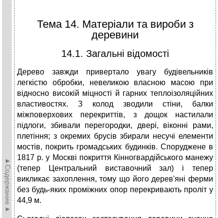
Тема 14. Матеріали та вироби з
деревини
14.1. Загальні відомості
Дерево завжди привертало увагу будівельників
легкістю обробки, невеликою власною масою при
відносно високій міцності й гарних теплоізоляційних
властивостях. З колод зводили стіни, балки
міжповерхових перекриттів, з дощок настилали
підлоги, збивали перегородки, двері, віконні рами,
плетіння; з окремих брусів збирали несучі елементи
мостів, покрить громадських будинків. Споруджене в
1817 р. у Москві покриття Кінногвардійського манежу
►Содержание►
(тепер Центральний виставочний зал) і тепер
викликає захоплення, тому що його дерев'яні ферми
без будь-яких проміжних опор перекривають проліт у
44,9 м.