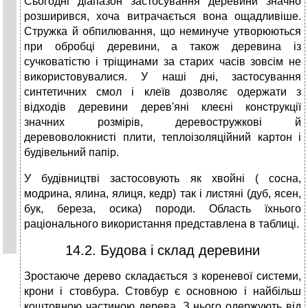
Сьогодні діапазон застосування деревини значно
розширився, хоча витрачається вона ощадливіше.
Стружка й обпилювання, що неминуче утворюються
при обробці деревини, а також деревина із
сучковатістю і тріщинами за старих часів зовсім не
використовувалися. У наші дні, застосування
синтетичних смол і клеїв дозволяє одержати з
відходів деревини дерев'яні клеєні конструкції
значних розмірів, деревостружкові й
деревоволокнисті плити, теплоізоляційний картон і
будівельний папір.
У будівництві застосовують як хвойні ( сосна,
модрина, ялина, ялиця, кедр) так і листяні (дуб, ясен,
бук, береза, осика) породи. Область їхнього
раціонального використання представлена в таблиці.
14.2. Будова і склад деревини
Зростаюче дерево складається з кореневої системи,
крони і стовбура. Стовбур є основною і найбільш
коштовною частиною дерева. З нього одержують від