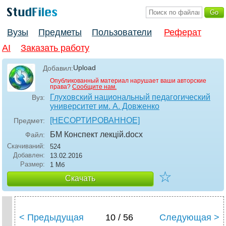
Вузы
Предметы
Пользователи
Реферат
AI
Заказать работу
Upload
Добавил:
Опубликованный материал нарушает ваши авторские
права?
Сообщите нам.
Глуховский национальный педагогический
Вуз:
университет им. А. Довженко
[НЕСОРТИРОВАННОЕ]
Предмет:
БМ Конспект лекцій
.docx
Файл:
Скачиваний:
524
Добавлен:
13.02.2016
Размер:
1 Мб
☆
Скачать
< Предыдущая
10 / 56
Следующая >