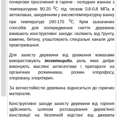
почергове просочення в гаряче - холодних ваннах з
0
температурою 90-20
С під тиском 0,6-0,8 МПа в
автоклавах, зануренням у високотемпературну ванну
0
при температурі 160-170
С. Крім зазначених
способів для попередження гниття деревини
вживають конструктивні заходи: ізолюють від ґрунту,
каменю, бетону, улаштовують спеціальні канали для
провітрювання.
Для захисту деревини від ураження комахами
використовують
інсектициди
, роль яких добре
виконують масляні антисептики і препарати на
органічних розчинниках, розчин хлорофосу,
хлоровану, хлорпікрин.
За вогнестойкістю деревина відноситься до горючих
матеріалів.
Конструктивні заходи захисту деревини від горіння
здійснюють шляхом розташування дерев'яної
конструкції на безпечній відстані від джерела