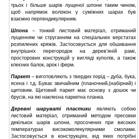
трьох і більше шарів лущеної шпони таким чином,
щоб напрямок волокон у суміжних шарах був
взаємно перпендикулярним.
Шпона
– тонкий листовий матеріал, отриманий
лущенням чи струганням на спеціальних верстатах
розпилених кряжів. Застосовується для обшивання
внутрішніх перегородок на дерев'яній рамі,
просторових конструкцій у вигляді куполів, а також
клеєних балок, арок і ферм.
Паркет
– виготовляють з твердих порід – дуба, бука,
ясена і т.д. Буває звичайним (планочний,(набірний) і
щитовим. Щитовий паркет має основу з дошок чи
брусів, на які наклеєна паркетна планка.
Деревні шаруваті пластики
являють собою
листовий матеріал, отриманий методом пресовки
декількох шарів шпони, просочених при високих
температурах високомолекулярними смолами.
Застосовується в конструкціях, від яких потрібні