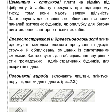
Цементно - стружкові
плити на відміну від
фіброліту й арболіту пресують при підвищеному
тиску, тому вони мають велику щільність.
Застосовують для зовнішнього обшивання стінових
панелей житлових будинків, як опалубку для бетону,
виготовлення санітарно-гігієнічних кабін.
Древесностружкові й древесноволокнисті
плити
одержують методом плоского пресування відходів
стружки й обпилювань, змішаних із синтетичними
смолами. Застосовують для облицювання внутрішніх
стін громадських і адміністративних будинків, для
покриттів підлог.
Погонажні вироби
включають лиштви, плінтуси,
поручні, дошки для підлоги. (рис.2.3.)