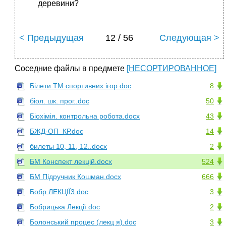
деревини?
< Предыдущая
12 / 56
Следующая >
Соседние файлы в предмете
[НЕСОРТИРОВАННОЕ]
Білети ТМ спортивних ігор.doc
8
біол. шк. прог..doc
50
Біохімія. контрольна робота.docx
43
БЖД-ОП_КР.doc
14
билеты 10, 11, 12..docx
2
БМ Конспект лекцій.docx
524
БМ Підручник Кошман.docx
666
Бобр ЛЕКЦІЇ3.doc
3
Бобрицька Лекції.doc
2
Болонський процес (лекц я).doc
3