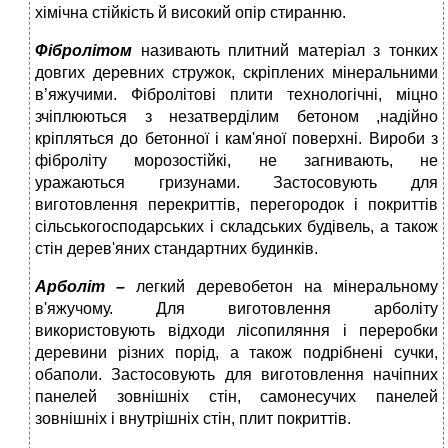
хімічна стійкість й високий опір стиранню.
Фібролітом
називають плитний матеріал з тонких
довгих деревних стружок, скріплених мінеральними
в’яжучими. Фібролітові плити технологічні, міцно
зчіплюються з незатверділим бетоном ,надійно
кріпляться до бетонної і кам'яної поверхні. Вироби з
фіброліту морозостійкі, не загнивають, не
уражаються гризунами. Застосовують для
виготовлення перекриттів, перегородок і покриттів
сільськогосподарських і складських будівель, а також
стін дерев'яних стандартних будинків.
Арболіт –
легкий деревобетон на мінеральному
в'яжучому. Для виготовлення арболіту
використовують відходи лісопиляння і переробки
деревини різних порід, а також подрібнені сучки,
обаполи. Застосовують для виготовлення начіпних
панелей зовнішніх стін, самонесучих панелей
зовнішніх і внутрішніх стін, плит покриттів.