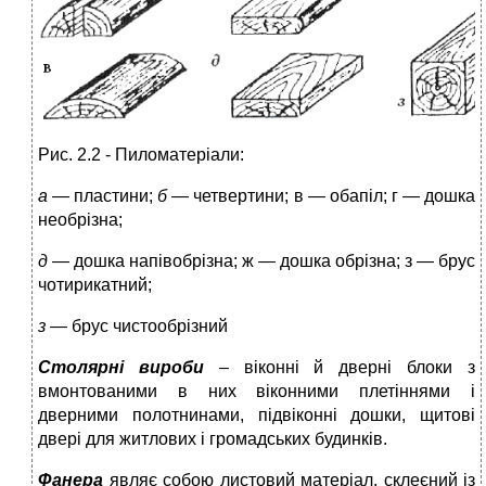
Рис. 2.2 - Пиломатеріали:
а
— пластини;
б
— четвертини; в
— обапіл; г — дошка
необрізна;
д
— дошка напівобрізна; ж — дошка обрізна; з — брус
чотирикатний;
з
— брус чистообрізний
Столярні вироби
– віконні й дверні блоки з
вмонтованими в них віконними плетіннями і
дверними полотнинами, підвіконні дошки, щитові
двері для житлових і громадських будинків.
Фанера
являє собою листовий матеріал, склеєний із