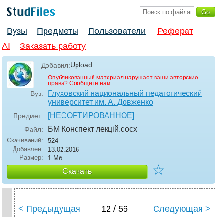
Вузы
Предметы
Пользователи
Реферат
AI
Заказать работу
Upload
Добавил:
Опубликованный материал нарушает ваши авторские
права?
Сообщите нам.
Глуховский национальный педагогический
Вуз:
университет им. А. Довженко
[НЕСОРТИРОВАННОЕ]
Предмет:
БМ Конспект лекцій
.docx
Файл:
Скачиваний:
524
Добавлен:
13.02.2016
Размер:
1 Мб
☆
Скачать
< Предыдущая
12 / 56
Следующая >