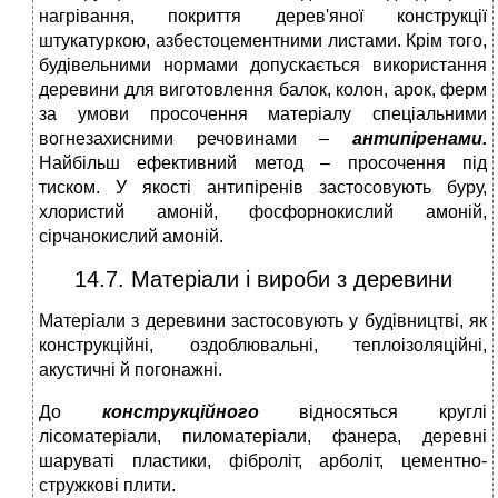
нагрівання, покриття дерев'яної конструкції
штукатуркою, азбестоцементними листами. Крім того,
будівельними нормами допускається використання
деревини для виготовлення балок, колон, арок, ферм
за умови просочення матеріалу спеціальними
вогнезахисними речовинами –
антипіренами
.
Найбільш ефективний метод – просочення під
тиском. У якості антипіренів застосовують буру,
хлористий амоній, фосфорнокислий амоній,
сірчанокислий амоній.
14.7. Матеріали і вироби з деревини
Матеріали з деревини застосовують у будівництві, як
конструкційні, оздоблювальні, теплоізоляційні,
акустичні й погонажні.
До
конструкційного
відносяться круглі
лісоматеріали, пиломатеріали, фанера, деревні
шаруваті пластики, фіброліт, арболіт, цементно-
стружкові плити.