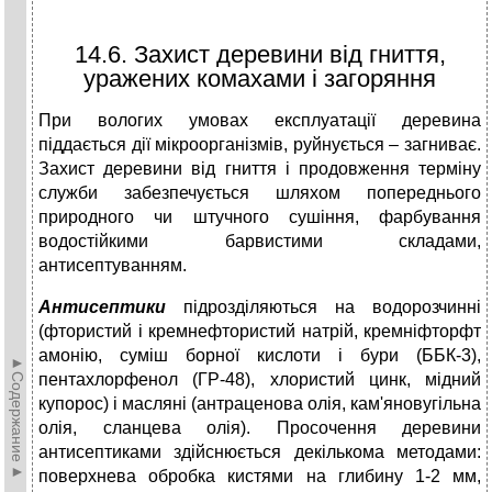
14.6. Захист деревини від гниття,
уражених комахами і загоряння
При вологих умовах експлуатації деревина
піддається дії мікроорганізмів, руйнується – загниває.
Захист деревини від гниття і продовження терміну
служби забезпечується шляхом попереднього
природного чи штучного сушіння, фарбування
водостійкими барвистими складами,
антисептуванням.
Антисептики
підрозділяються на водорозчинні
(фтористий і кремнефтористий натрій, кремніфторфт
амонію, суміш борної кислоти і бури (ББК-3),
►Содержание►
пентахлорфенол (ГР-48), хлористий цинк, мідний
купорос) і масляні (антраценова олія, кам'яновугільна
олія, сланцева олія). Просочення деревини
антисептиками здійснюється декількома методами:
поверхнева обробка кистями на глибину 1-2 мм,