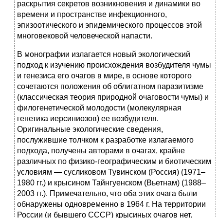
раскрытия секретов возникновения и динамики во
времени и пространстве инфекционного,
эпизоотического и эпидемического процессов этой
многовековой человеческой напасти.
В монографии излагается новый экологический
подход к изучению происхождения возбудителя чумы
и генезиса его очагов в мире, в основе которого
сочетаются положения об облигатном паразитизме
(классическая теория природной очаговости чумы) и
филогенетической молодости (молекулярная
генетика иерсиниозов) ее возбудителя.
Оригинальные экологические сведения,
послужившие толчком к разработке излагаемого
подхода, получены авторами в очагах, крайне
различных по физико-географическим и биотическим
условиям — сусликовом Тувинском (Россия) (1971–
1980 гг.) и крысином Тайнгуенском (Вьетнам) (1988–
2003 гг.). Примечательно, что оба этих очага были
обнаружены одновременно в 1964 г. На территории
России (и бывшего СССР) крысиных очагов нет.