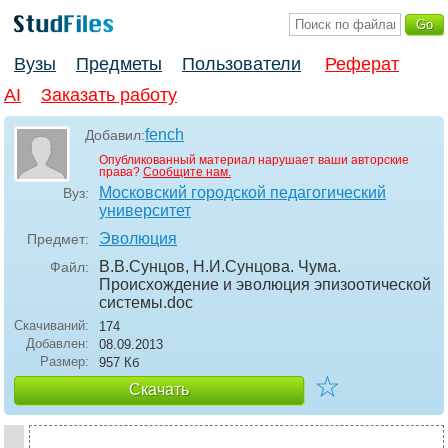
Вузы
Предметы
Пользователи
Реферат
AI
Заказать работу
fench
Добавил:
Опубликованный материал нарушает ваши авторские
права?
Сообщите нам.
Московский городской педагогический
Вуз:
университет
Эволюция
Предмет:
В.В.Сунцов, Н.И.Сунцова. Чума.
Файл:
Происхождение и эволюция эпизоотической
системы
.doc
Скачиваний:
174
Добавлен:
08.09.2013
Размер:
957 Кб
☆
Скачать