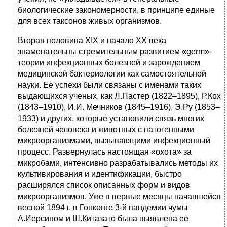
биологические закономерности, в принципе единые
для всех таксонов живых организмов.
Вторая половина XIX и начало XX века
знаменательны стремительным развитием «germ»-
теории инфекционных болезней и зарождением
медицинской бактериологии как самостоятельной
науки. Ее успехи были связаны с именами таких
выдающихся ученых, как Л.Пастер (1822–1895), Р.Кох
(1843–1910), И.И. Мечников (1845–1916), Э.Ру (1853–
1933) и других, которые установили связь многих
болезней человека и животных с патогенными
микроорганизмами, вызывающими инфекционный
процесс. Развернулась настоящая «охота» за
микробами, интенсивно разрабатывались методы их
культивирования и идентификации, быстро
расширялся список описанных форм и видов
микроорганизмов. Уже в первые месяцы начавшейся
весной 1894 г. в Гонконге 3-й пандемии чумы
А.Иерсином и Ш.Китазато была выявлена ее