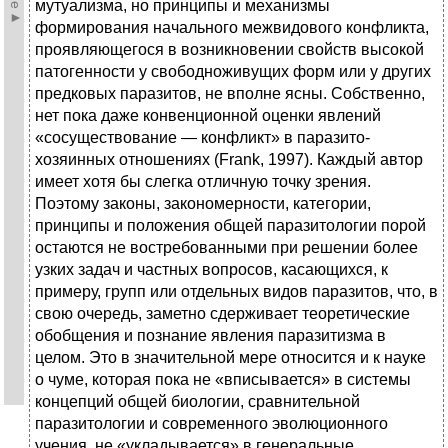
мутуализма, но принципы и механизмы
формирования начального межвидового конфликта,
проявляющегося в возникновении свойств высокой
патогенности у свободноживущих форм или у других
предковых паразитов, не вполне ясны. Собственно,
нет пока даже конвенционной оценки явлений
«сосуществование — конфликт» в паразито-
хозяинных отношениях (Frank, 1997). Каждый автор
имеет хотя бы слегка отличную точку зрения.
Поэтому законы, закономерности, категории,
принципы и положения общей паразитологии порой
остаются не востребованными при решении более
узких задач и частных вопросов, касающихся, к
примеру, групп или отдельных видов паразитов, что, в
свою очередь, заметно сдерживает теоретические
обобщения и познание явления паразитизма в
целом. Это в значительной мере относится и к науке
о чуме, которая пока не «вписывается» в системы
концепций общей биологии, сравнительной
паразитологии и современного эволюционного
учения, не «укладывается» в генеральные