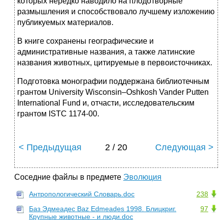
которых нередко наводило на плодотворные
размышления и способствовало лучшему изложению
публикуемых материалов.
В книге сохранены географические и
административные названия, а также латинские
названия животных, цитируемые в первоисточниках.
Подготовка монографии поддержана библиотечным
грантом University Wisconsin–Oshkosh Vander Putten
International Fund и, отчасти, исследовательским
грантом ISTC 1174-00.
< Предыдущая
2 / 20
Следующая >
Соседние файлы в предмете
Эволюция
Антропологический Словарь.doc
238
Баз Эдмеадес Baz Edmeades 1998. Блицкриг.
97
Крупные животные - и люди.doc