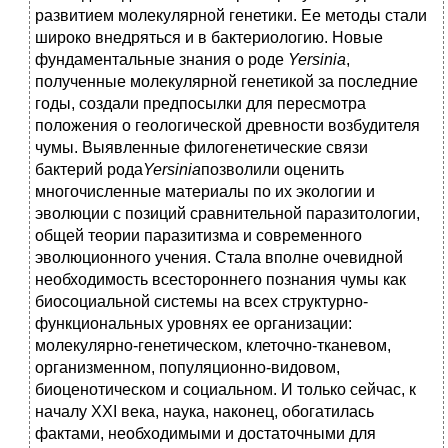
развитием молекулярной генетики. Ее методы стали
широко внедряться и в бактериологию. Новые
фундаментальные знания о роде
Yersinia
,
полученные молекулярной генетикой за последние
годы, создали предпосылки для пересмотра
положения о геологической древности возбудителя
чумы. Выявленные филогенетические связи
бактерий рода
Yersinia
позволили оценить
многочисленные материалы по их экологии и
эволюции с позиций сравнительной паразитологии,
общей теории паразитизма и современного
эволюционного учения. Стала вполне очевидной
необходимость всестороннего познания чумы как
биосоциальной системы на всех структурно-
функциональных уровнях ее организации:
молекулярно-генетическом, клеточно-тканевом,
организменном, популяционно-видовом,
биоценотическом и социальном. И только сейчас, к
началу XXI века, наука, наконец, обогатилась
фактами, необходимыми и достаточными для