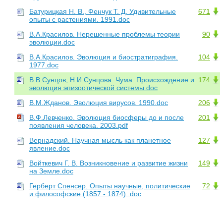
Батурицкая Н. В., Фенчук Т. Д. Удивительные
671
опыты с растениями. 1991.doc
В.А.Красилов. Нерешенные проблемы теории
90
эволюции.doc
В.А.Красилов. Эволюция и биостратиграфия.
104
1977.doc
В.В.Сунцов, Н.И.Сунцова. Чума. Происхождение и
174
эволюция эпизоотической системы.doc
В.М.Жданов. Эволюция вирусов. 1990.doc
206
В.Ф.Левченко. Эволюция биосферы до и после
201
появления человека. 2003.pdf
Вернадский. Научная мысль как планетное
127
явление.doc
Войткевич Г. В. Возникновение и развитие жизни
149
на Земле.doc
Герберт Спенсер. Опыты научные, политические
72
и философские (1857 - 1874)..doc