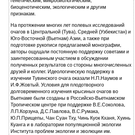
генетическим, микробиологическим,
биоценотическим, экологическим и другим
признакам.
На протяжении многих лет полевых исследований
очагов в Центральной (Тува), Средней (Узбекистан) и
Юго-Восточной (Вьетнам) Азии, а также при
подготовке рукописи предлагаемой монографии,
авторы ощущали постоянную поддержку советами и
заинтересованным участием в обсуждении
полученных результатов со стороны многочисленных
друзей и коллег. Идеологическую поддержку в
изучении Тувинского очага оказали Н.П.Наумов и
И.Ф.Жовтый. Условия для плодотворного
долговременного изучения крысиных очагов во
Вьетнаме были созданы в Российско-Вьетнамском
Тропическом центре при поддержке В.Е.Соколова,
Л.П.Корзуна, Д.С.Павлова, В.С.Румака,
Ю.П.Прищепы, Чан Суан Тху, Чинь Куок Кханя, Хуинь
Куанга и в лаборатории популяционной экологии
Института проблем экологии и эволюции им.