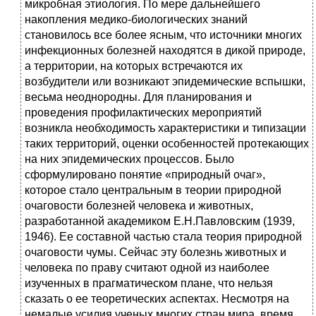
микробная этиология. По мере дальнейшего
накопления медико-биологических знаний
становилось все более ясным, что источники многих
инфекционных болезней находятся в дикой природе,
а территории, на которых встречаются их
возбудители или возникают эпидемические вспышки,
весьма неоднородны. Для планирования и
проведения профилактических мероприятий
возникла необходимость характеристики и типизации
таких территорий, оценки особенностей протекающих
на них эпидемических процессов. Было
сформулировано понятие «природный очаг»,
которое стало центральным в теории природной
очаговости болезней человека и животных,
разработанной академиком Е.Н.Павловским (1939,
1946). Ее составной частью стала теория природной
очаговости чумы. Сейчас эту болезнь животных и
человека по праву считают одной из наиболее
изученных в прагматическом плане, что нельзя
сказать о ее теоретических аспектах. Несмотря на
немалые усилия ученых многих стран мира, время,