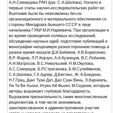
А.Н.Северцова РАН (рук. С.А.Шилова). Начало и
первые этапы научно-исследовательских работ во
Вьетнаме были бы невозможны без их
организационного и материального обеспечения со
стороны Минздрава бывшего СССР в лице
начальника ГУКИ М.И.Наркевича. При организации и
во время проведения полевых исследований,
обсуждении научных идей, подготовке публикаций и
монографии неоценимую разностороннюю помощь в
разное время оказали Д.И.Бибиков, А.В.Борисенко,
В.Р. Жаров, Л.П.Корзун, А.А.Кузнецов, В.С.Лобачев,
А.Н.Матросов, В.С.Никольский, Н.М.Окулова,
А.С.Северцов, Б.Р.Стриганова, Б.М.Сулейменов,
С.А.Шилова, Г.Х.Адлер, Д.Биггинс, Ж.-К.Бокурню,
Н.Г.Грац, Данг Туан Дат, Дао Суан Винь, Э.Карниель,
Ли Ти Ви Хыонг, Нгуен Ай Фыонг, М.Скурник, которым
авторы выражают глубокую благодарность.
Выражаем признательность также многочисленным
рецензентам, в том числе анонимным,
заинтересованное и административное участие