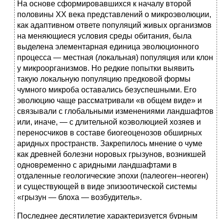
На основе сформировавшихся к началу второй
половины XX века представлений о микроэволюции,
как адаптивном ответе популяций живых организмов
на меняющиеся условия среды обитания, была
выделена элементарная единица эволюционного
процесса — местная (локальная) популяция или клон
у микроорганизмов. Но редкие попытки выявить
такую локальную популяцию предковой формы
чумного микроба оставались безуспешными. Его
эволюцию чаще рассматривали «в общем виде» и
связывали с глобальными изменениями ландшафтов
или, иначе, — с длительной коэволюцией хозяев и
переносчиков в составе биогеоценозов обширных
аридных пространств. Закрепилось мнение о чуме
как древней болезни норовых грызунов, возникшей
одновременно с аридными ландшафтами в
отдаленные геологические эпохи (палеоген–неоген)
и существующей в виде эпизоотической системы
«грызун — блоха — возбудитель».
Последнее десятилетие характеризуется бурным