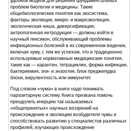
удобной модели для решения фундаментальных
проблем биологии и медицины. Такие
общебиологические понятия как экосистема,
факторы эволюции, микро- и макроэволюция,
экологическая ниша, диверсификация,
антропогенная интродукция — должны войти в
научный лексикон, обслуживающий проблемы
инфекционных болезней в их современном видении,
включая чуму, с тем же успехом, что и традиционно
используемые нормативные медицинские понятия,
такие как — карантин, тетрациклин, форма инфекции,
бактериемия, эпи- и энзоотия, блок преджелудка
блохи, вирулентность или иммунитет.
Под словом «чума» в книге надо понимать
паразитарную систему. Книга призвана помочь
преодолеть инерцию так называемых
«общепринятых» научных воззрений на
происхождение и эволюцию возбудителя чумы и
способствовать развитию у специалистов различных
профилей, изучающих происхождение