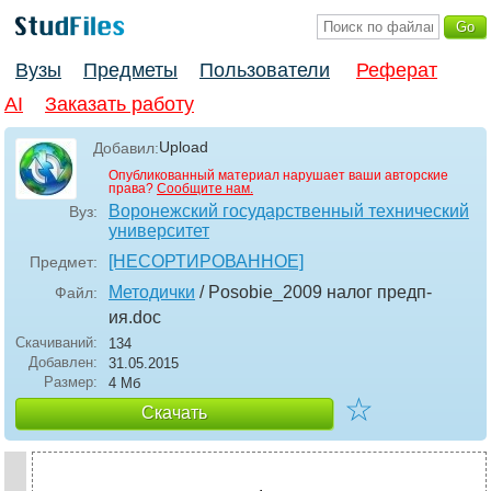
Вузы
Предметы
Пользователи
Реферат
AI
Заказать работу
Upload
Добавил:
Опубликованный материал нарушает ваши авторские
права?
Сообщите нам.
Воронежский государственный технический
Вуз:
университет
[НЕСОРТИРОВАННОЕ]
Предмет:
Методички
/ Posobie_2009 налог предп-
Файл:
ия
.doc
Скачиваний:
134
Добавлен:
31.05.2015
Размер:
4 Мб
☆
Скачать