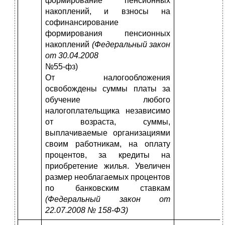
формирование пенсионных
накоплений, и взносы на
софинансирование
формирования пенси­онных
накоплений
(Федеральный закон
от 30.04.2008
№55-фз)
От налогообложения
освобождены суммы платы за
обу­чение любого
налогоплательщика независимо
от возрас­та, суммы,
выплачиваемые организациями
своим работ­никам, на оплату
процентов, за кредиты на
приобретение жилья. Увеличен
размер необлагаемых процентов
по бан­ковским ставкам
(Федеральный закон от
22.07.2008 № 158-ФЗ)