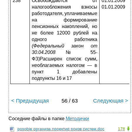
238
Освобождаются от
01.01.2009
налогообложения взносы
01.01.2009
работодате­ля, уплачиваемые
на формирование
пенсионных накоп­лений, но
не более 12000 рублей на
одного работника
(Федеральный закон от
30.04.2008
№ 55-
ФЗ)Расширен список сумм,
необлагаемых налогом — в
пункт 1 добавлены
подпункты 16 и 17
< Предыдущая
56 / 63
Следующая >
Соседние файлы в папке
Методички
posobie организа проектир роизв систем.doc
178