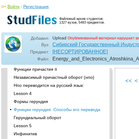
эквиваленты – Model Verbs and Their
Войти
/
Регистрация
Equivalents
•
Lesson 3
Файловый архив студентов.
1327 вузов, 5483 предметов.
Формы причастия I
ПричастиеI переводится на русский язык
Upload
Добавил:
Опубликованный материал нарушает в
Функции причастия I
Сибирский Государственный Индуст
Вуз:
Причастие II Образование и формы
[НЕСОРТИРОВАННОЕ]
Предмет:
причастия II
Energy_and_Electronics_Atroshkina_
Файл:
•
ПричастиеIi переводится на русский язык
Функции причастия II
Независимый причастный оборот (нпо)
<<
<
Нпо переводится на русский язык:
Lesson 4
Формы герундия
•
Функции герундия. Способы его перевода
Герундиальный оборот
Lesson 5
Инфинитив