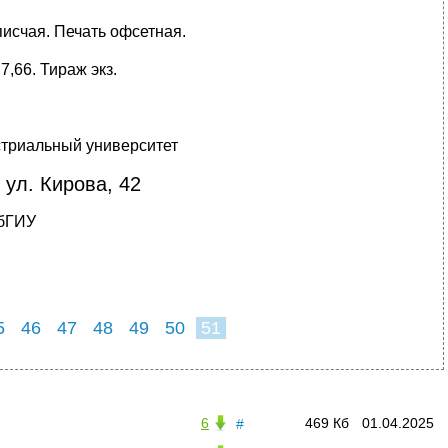
писчая. Печать офсетная.
. 7,66. Тираж экз.
стриальный университет
 ул. Кирова, 42
бГИУ
5
46
47
48
49
50
51
6
469 Кб
01.04.2025
#