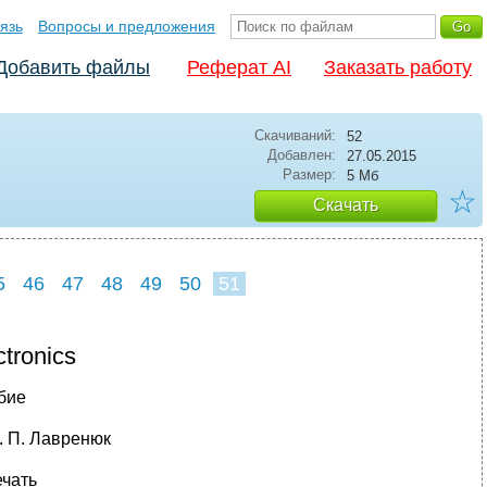
язь
Вопросы и предложения
Добавить файлы
Реферат AI
Заказать работу
Скачиваний:
52
Добавлен:
27.05.2015
Размер:
5 Мб
☆
Скачать
5
46
47
48
49
50
51
tronics
бие
. П. Лавренюк
ечать