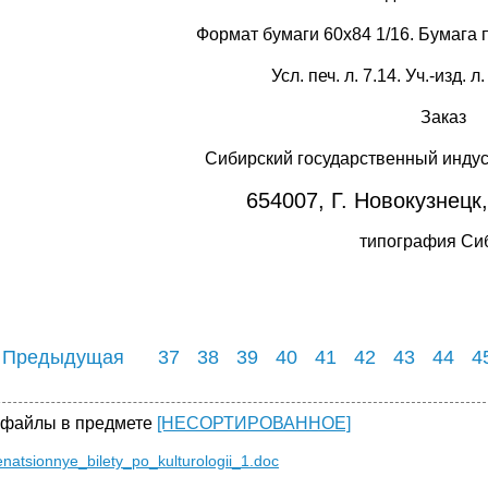
Формат бумаги 60х84 1/16. Бумага 
Усл. печ. л. 7.14. Уч.-изд. л
Заказ
Сибирский государственный инду
654007, Г. Новокузнецк,
типография Си
 Предыдущая
37
38
39
40
41
42
43
44
4
 файлы в предмете
[НЕСОРТИРОВАННОЕ]
atsionnye_bilety_po_kulturologii_1.doc