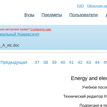
FAQ
Обратная св
Вузы
Предметы
Пользователи
аши авторские права?
Сообщите нам.
риальный Университет
A_A_etc
.doc
 Предыдущая
37
38
39
40
41
42
43
44
4
Energy and elec
Учебное посо
Технический редактор Н
Подписано в п