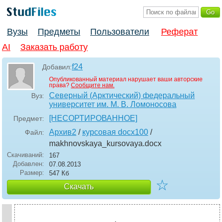
Вузы
Предметы
Пользователи
Реферат
AI
Заказать работу
f24
Добавил:
Опубликованный материал нарушает ваши авторские
права?
Сообщите нам.
Северный (Арктический) федеральный
Вуз:
университет им. М. В. Ломоносова
[НЕСОРТИРОВАННОЕ]
Предмет:
Архив2
/
курсовая docx100
/
Файл:
makhnovskaya_kursovaya
.docx
Скачиваний:
167
Добавлен:
07.08.2013
Размер:
547 Кб
☆
Скачать