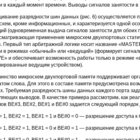
и в каждый момент времени. Выводы сигналов занятости в
ивание разрядности шин данных (рис. 6) осуществляется 
схем, кроме информационных, и характеризуется одной ос
ций (одновременная выдача сигналов занятости для обоих 
сматривающая применение микросхем двухпортовых статич
и. Первый тип арбитражной логики носит название «MASTE
и в режимах «обычный» или «ведущий» (формирует сигналы
E» и обеспечивает возможность работы только в режиме «
ированные ведущим устройством).
инство микросхем двухпортовой памяти поддерживает ор
том слова. Для этого в составе памяти предусмотрена воз
х. Требуемая разрядность шины данных каждого порта зад
ляющих выводов. В качестве примера рассмотрим, как реа
лов BE#3, BE#2, BE#1 и BE#0 задается следующий порядок 
 1, BE#2 = 1, BE#1 = 1 и BE#0 = 0 — разрешение доступа к 
 1, BE#2 = 1, BE#1 = 0 и BE#0 = 1 — разрешение доступа к 
 1, BE#2 = 0, BE#1 = 1 и BE#0 = 1 — разрешение доступа к 