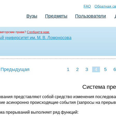
FAQ
Обратная св
Вузы
Предметы
Пользователи
авторские права?
Сообщите нам.
й университет им. М. В. Ломоносова
 Предыдущая
1
2
3
4
5
6
Система пр
вания представляют собой средство изменения последоват
ие асинхронно происходящие события (запросы на прерыв
ма прерываний выполняет ряд функций: