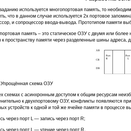
о заданию используется многопортовая память, то необходим
ить, что в данном случае используется 2х портовое запомина
ссор, и сопроцессор ввода-вывода. Прототипом памяти вы
портовая память – это статическое ОЗУ с двумя или бол
п к пространству памяти через разделенные шины адреса, 
5.Упрощённая схема ОЗУ
ех схемах с асинхронным доступом к общим ресурсам неиз
нительно к двухпортовому ОЗУ, конфликты появляются пр
ных устройств к одной и той же ячейке памяти в процессе
сь через порт L — запись через порт R;
сь через порт L — чтение через порт R.