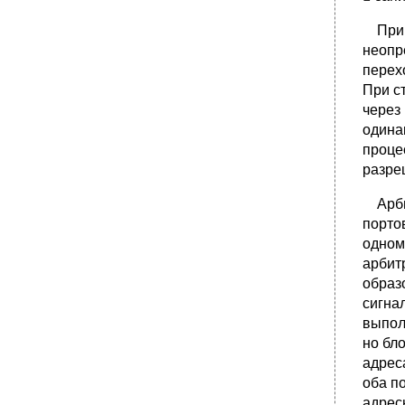
При в
неопр
перех
При с
через
одина
проце
разре
Арбит
порто
одном
арбит
образ
сигна
выпол
но бл
адрес
оба п
адрес