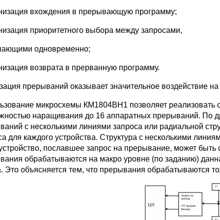
анизация вхождения в прерывающую программу;
анизация приоритетного выбора между запросами,
пающими одновременно;
анизация возврата в прерванную программу.
зация прерываний оказывает значительное воздействие на 
ьзование микросхемы КМ1804ВН1 позволяет реализовать с
жностью наращивания до 16 аппаратных прерываний. По др
ваний с несколькими линиями запроса или радиальной стру
са для каждого устройства. Структура с несколькими линиям
 устройство, пославшее запрос на прерывание, может быть с
вания обрабатываются на макро уровне (по заданию) дан
а. Это объясняется тем, что прерывания обрабатываются т