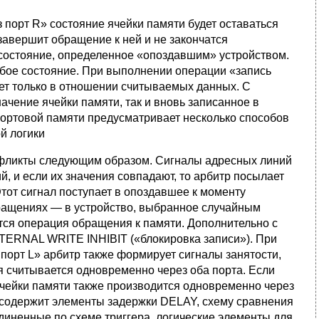
порт R» состояние ячейки памяти будет оставаться
 завершит обращение к ней и не закончатся
 состояние, определенное «опоздавшим» устройством.
бое состояние. При выполнении операции «запись
ует только в отношении считываемых данных. С
чение ячейки памяти, так и вновь записанное в
портовой памяти предусматривает несколько способов
й логики
нфликты следующим образом. Сигналы адресных линий
и если их значения совпадают, то арбитр посылает
Этот сигнал поступает в опоздавшее к моменту
бращениях — в устройство, выбранное случайным
ится операция обращения к памяти. Дополнительно с
NTERNAL WRITE INHIBIT («блокировка записи»). При
порт L» арбитр также формирует сигналы занятости,
я считывается одновременно через оба порта. Если
ячейки памяти также производится одновременно через
тр содержит элементы задержки DELAY, схему сравнения
иненные по схеме триггера, логические элементы для