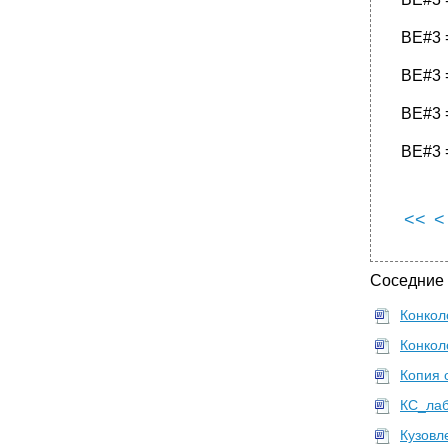
BE#3 =
BE#3 
BE#3 
BE#3 =
<<
<
Соседние
Конкол
Конкол
Копия 
КС_лаб
Кузовле