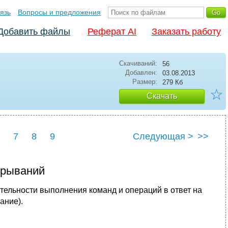
язь
Вопросы и предложения
Добавить файлы
Реферат AI
Заказать работу
Скачиваний:
56
Добавлен:
03.08.2013
Размер:
279 Кб
☆
Скачать
7
8
9
Следующая >
>>
ерываний
ельности выполнения команд и операций в ответ на
ание).