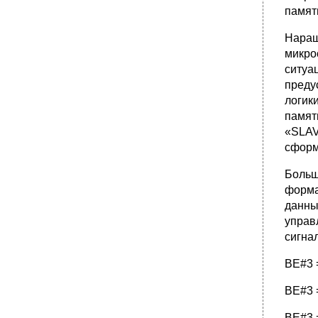
памят
Наращ
микро
ситуа
преду
логик
памят
«SLAV
сформ
Больш
форма
данны
управ
сигна
BE#3 =
BE#3 =
BE#3 =