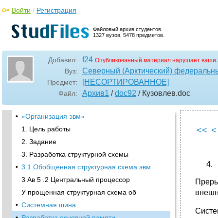
Войти
/
Регистрация
Файловый архив студентов.
1327 вузов, 5478 предметов.
f24
Добавил:
Опубликованный материал нарушает ваши 
Северный (Арктический) федеральны
Вуз:
[НЕСОРТИРОВАННОЕ]
Предмет:
Архив1
/
doc92
/ Кузовлев
.doc
Файл:
•
«Организация эвм»
1. Цель работы
<<
<
2. Задание
3. Разработка структурной схемы
•
3.1 Обобщенная структурная схема эвм
3 Ав 5 .2 Центральный процессор
Преры
У прощенная структурная схема об
внешн
•
Системная шина
Систе
•
Разработка основной памяти