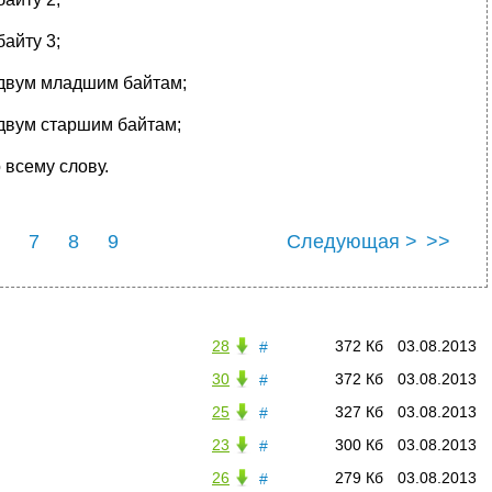
байту 3;
к двум младшим байтам;
 двум старшим байтам;
 всему слову.
7
8
9
Следующая >
>>
28
372 Кб
03.08.2013
#
30
372 Кб
03.08.2013
#
25
327 Кб
03.08.2013
#
23
300 Кб
03.08.2013
#
26
279 Кб
03.08.2013
#