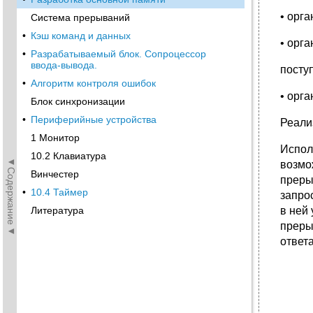
• орг
Система прерываний
•
Кэш команд и данных
• орг
•
Разрабатываемый блок. Сопроцессор
ввода-вывода.
посту
•
Алгоритм контроля ошибок
• орг
Блок синхронизации
•
Периферийные устройства
Реали
1 Монитор
Испол
10.2 Клавиатура
◄Содержание◄
возмо
Винчестер
преры
•
10.4 Таймер
запро
Литература
в ней
преры
ответ