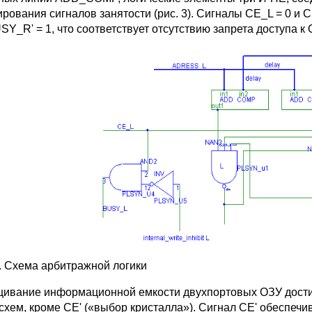
рования сигналов занятости (рис. 3). Сигналы CE_L = 0 и
SY_R' = 1, что соответствует отсутствию запрета доступа к
6. Схема арбитражной логики
ивание информационной емкости двухпортовых ОЗУ дости
схем, кроме CE' («выбор кристалла»). Сигнал CE' обеспечи