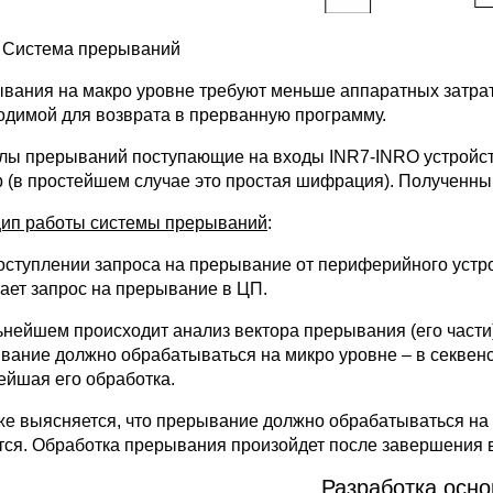
. Система прерываний
вания на макро уровне требуют меньше аппаратных затра
одимой для возврата в прерванную программу.
лы прерываний поступающие на входы INR7-INRO устройст
р (в простейшем случае это простая шифрация). Полученный
ип работы системы прерываний
:
оступлении запроса на прерывание от периферийного устр
ает запрос на прерывание в ЦП.
ьнейшем происходит анализ вектора прерывания (его части),
вание должно обрабатываться на микро уровне – в секвенс
ейшая его обработка.
же выясняется, что прерывание должно обрабатываться на 
тся. Обработка прерывания произойдет после завершения
Разработка осно