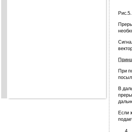
Рис.5
Преры
необх
Сигна
векто
Принц
При п
посыл
В дал
преры
дальн
Если 
подае