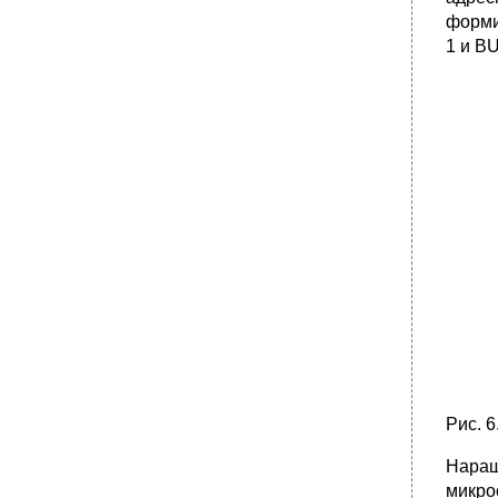
форми
1 и BU
Рис. 
Наращ
микро