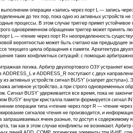
ыполнении операции «запись через порт L — запись через 
еделенным до тех пор, пока одно из активных устройств не
одные процессы. В этом случае триггер примет устойчивое
трого одновременном обращении триггер может принять лю
 порт L — чтение через порт R» неопределенность существ
ковой вероятностью может быть считано как предыдущее зна
ссе текущего цикла обращения к памяти. Архитектура двух
шения таких конфликтных ситуаций: с помощью арбитражно
ражная логика. Арбитр двухпортового ОЗУ устраняет ко
в ADDRESS_L и ADDRESS_R поступают с двух направлений, 
у из активных устройств сигнал BUSY' («запрет доступа»). 
ража активное устройство, а при строго одновременных о
ом. Сигнал BUSY' удерживается все время, пока не законч
лом BUSY' внутри кристалла памяти формируется сигнал I
нении операции типа «чтение через порт R — чтение через 
окирование сигналов чтения не производится, и информаци
а запрашиваемых ячеек разные, то доступ к содержимому 
орта, так как в этом случае конфликты не возникают. Арби
ных линий ADD_COMP, логические элементы три И-НЕ, соед