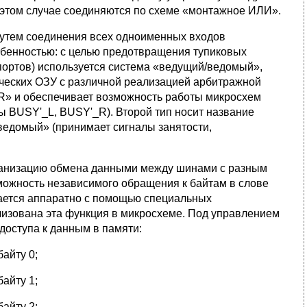
 этом случае соединяются по схеме «монтажное ИЛИ».
путем соединения всех одноименных входов
обенностью: c целью предотвращения тупиковых
портов) используется система «ведущий/ведомый»,
еских ОЗУ с различной реализацией арбитражной
R» и обеспечивает возможность работы микросхем
 BUSY'_L, BUSY'_R). Второй тип носит название
ведомый» (принимает сигналы занятости,
ганизацию обмена данными между шинами с разным
можность независимого обращения к байтам в слове
ается аппаратно с помощью специальных
лизована эта функция в микросхеме. Под управлением
доступа к данным в памяти:
байту 0;
байту 1;
байту 2;