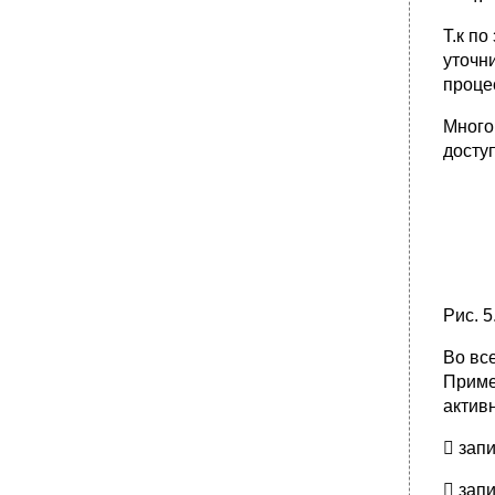
Т.к п
уточн
проце
Много
досту
Рис. 
Во вс
Приме
актив
 запи
 запи