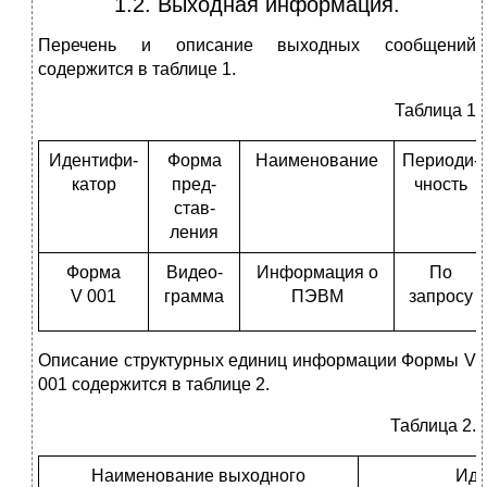
1.2. Выходная информация.
Перечень и описание выходных сообщений
содержится в таблице 1.
Таблица 1
Идентифи-
Форма
Наименование
Периоди-
катор
пред-
чность
став-
ления
Форма
Видео-
Информация о
По
V 001
грамма
ПЭВМ
запросу
Описание структурных единиц информации Формы V
001 содержится в таблице 2.
Таблица 2.
Наименование выходного
Иде