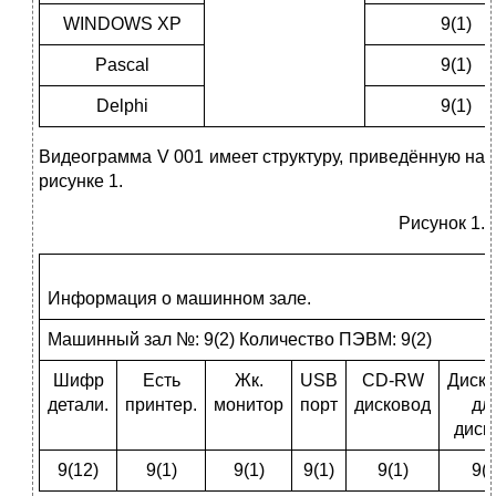
WINDOWS XP
9(1)
Pascal
9(1)
Delphi
9(1)
Видеограмма V 001 имеет структуру, приведённую на
рисунке 1.
Рисунок 1.
Информация о машинном зале.
Машинный зал №: 9(2) Количество ПЭВМ: 9(2)
Шифр
Есть
Жк.
USB
CD-RW
Диск
детали.
принтер.
монитор
порт
дисковод
дл
диск
9(12)
9(1)
9(1)
9(1)
9(1)
9(1