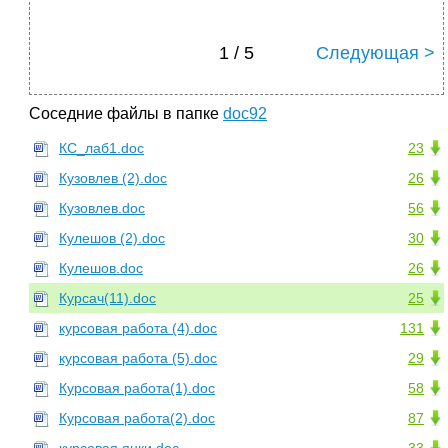
1 / 5
Следующая >
Соседние файлы в папке
doc92
КС_лаб1.doc
23
Кузовлев (2).doc
26
Кузовлев.doc
56
Кулешов (2).doc
30
Кулешов.doc
26
Курсач(11).doc
25
курсовая работа (4).doc
131
курсовая работа (5).doc
29
Курсовая работа(1).doc
58
Курсовая работа(2).doc
87