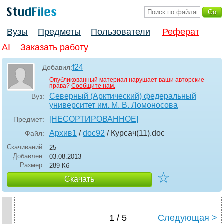
Вузы
Предметы
Пользователи
Реферат
AI
Заказать работу
f24
Добавил:
Опубликованный материал нарушает ваши авторские
права?
Сообщите нам.
Северный (Арктический) федеральный
Вуз:
университет им. М. В. Ломоносова
[НЕСОРТИРОВАННОЕ]
Предмет:
Архив1
/
doc92
/ Курсач(11)
.doc
Файл:
Скачиваний:
25
Добавлен:
03.08.2013
Размер:
289 Кб
☆
Скачать
1 / 5
Следующая >