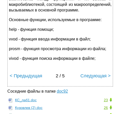
макробиблиотекой, состоящей из макроопределений,
вызываемых в основной программе.
Основные функции, используемые в программе:
help - функция помощи;
vvod - функция ввода информации в файл;
prosm - функция просмотра информации из файла;
vivod - функция поиска информации в файле;
< Предыдущая
2 / 5
Следующая >
Соседние файлы в папке
doc92
КС_лаб1.doc
23
Кузовлев (2).doc
26