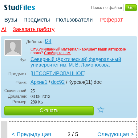
Вузы
Предметы
Пользователи
Реферат
AI
Заказать работу
f24
Добавил:
Опубликованный материал нарушает ваши авторские
права?
Сообщите нам.
Северный (Арктический) федеральный
Вуз:
университет им. М. В. Ломоносова
[НЕСОРТИРОВАННОЕ]
Предмет:
Архив1
/
doc92
/ Курсач(11)
.doc
Файл:
Скачиваний:
25
Добавлен:
03.08.2013
Размер:
289 Кб
☆
Скачать
< Предыдущая
2 / 5
Следующая >