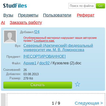
Вузы
Предметы
Пользователи
Реферат
AI
Заказать работу
f24
Добавил:
Опубликованный материал нарушает ваши авторские
права?
Сообщите нам.
Северный (Арктический) федеральный
Вуз:
университет им. М. В. Ломоносова
[НЕСОРТИРОВАННОЕ]
Предмет:
Архив1
/
doc92
/ Кузовлев (2)
.doc
Файл:
Скачиваний:
26
Добавлен:
03.08.2013
Размер:
279 Кб
☆
Скачать
1 / 9
Следующая >