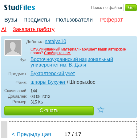
Вузы
Предметы
Пользователи
Реферат
AI
Заказать работу
natalya10
Добавил:
Опубликованный материал нарушает ваши авторские
права?
Сообщите нам.
Восточноукраинский национальный
Вуз:
университет им. В. Даля
Бухгалтерский учет
Предмет:
шпоры Бухучет
/ Шпоры
.doc
Файл:
Скачиваний:
144
Добавлен:
03.08.2013
Размер:
315 Кб
☆
Скачать
< Предыдущая
17 / 17