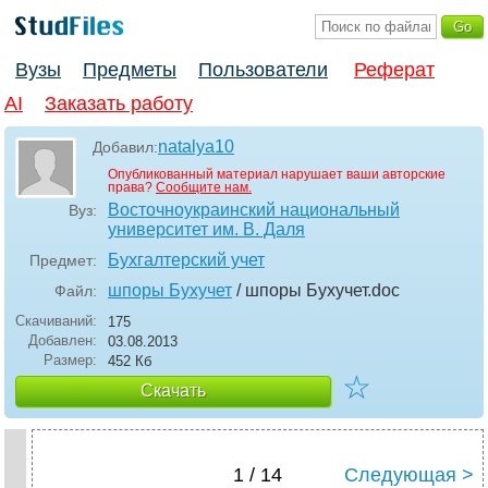
Вузы
Предметы
Пользователи
Реферат
AI
Заказать работу
natalya10
Добавил:
Опубликованный материал нарушает ваши авторские
права?
Сообщите нам.
Восточноукраинский национальный
Вуз:
университет им. В. Даля
Бухгалтерский учет
Предмет:
шпоры Бухучет
/ шпоры Бухучет
.doc
Файл:
Скачиваний:
175
Добавлен:
03.08.2013
Размер:
452 Кб
☆
Скачать
1 / 14
Следующая >