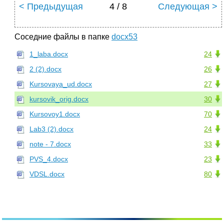
< Предыдущая
4 / 8
Следующая >
Соседние файлы в папке
docx53
1_laba.docx
24
2 (2).docx
26
Kursovaya_ud.docx
27
kursovik_orig.docx
30
Kursovoy1.docx
70
Lab3 (2).docx
24
note - 7.docx
33
PVS_4.docx
23
VDSL.docx
80