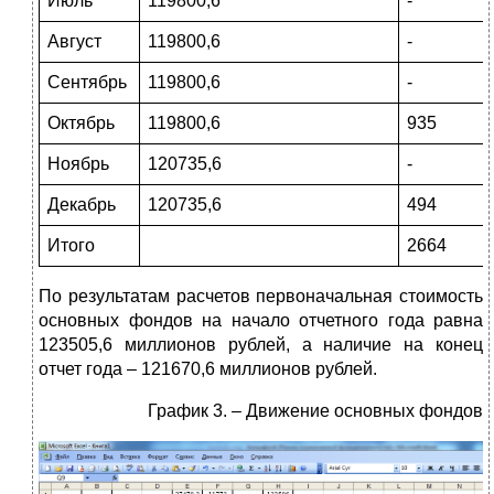
Июль
119800,6
-
Август
119800,6
-
Сентябрь
119800,6
-
Октябрь
119800,6
935
Ноябрь
120735,6
-
Декабрь
120735,6
494
Итого
2664
По результатам расчетов первоначальная стоимость
основных фондов на начало отчетного года равна
123505,6 миллионов рублей, а наличие на конец
отчет года – 121670,6 миллионов рублей.
График 3. – Движение основных фондов