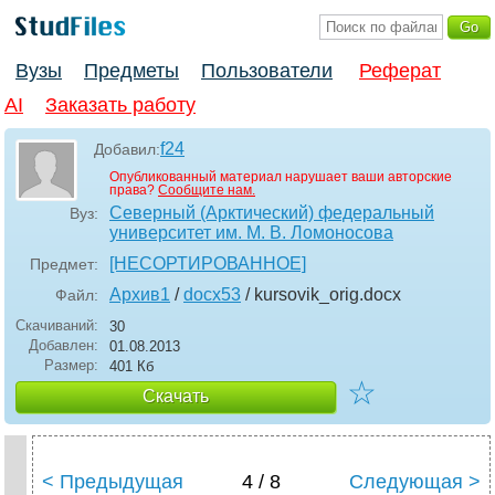
Вузы
Предметы
Пользователи
Реферат
AI
Заказать работу
f24
Добавил:
Опубликованный материал нарушает ваши авторские
права?
Сообщите нам.
Северный (Арктический) федеральный
Вуз:
университет им. М. В. Ломоносова
[НЕСОРТИРОВАННОЕ]
Предмет:
Архив1
/
docx53
/ kursovik_orig
.docx
Файл:
Скачиваний:
30
Добавлен:
01.08.2013
Размер:
401 Кб
☆
Скачать
< Предыдущая
4 / 8
Следующая >