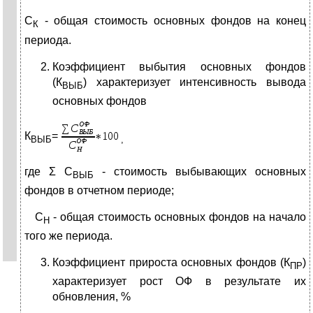
С
- общая стоимость основных фондов на конец
К
периода.
Коэффициент выбытия основных фондов
(К
) характеризует интенсивность вывода
ВЫБ
основных фондов
К
=
ВЫБ
,
где Σ С
- стоимость выбывающих основных
ВЫБ
фондов в отчетном периоде;
С
- общая стоимость основных фондов на начало
Н
того же периода.
Коэффициент прироста основных фондов (К
)
ПР
характеризует рост ОФ в результате их
обновления, %