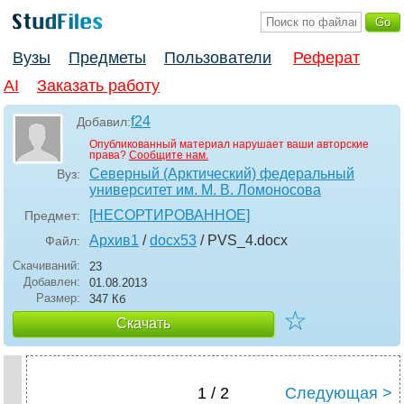
Вузы
Предметы
Пользователи
Реферат
AI
Заказать работу
f24
Добавил:
Опубликованный материал нарушает ваши авторские
права?
Сообщите нам.
Северный (Арктический) федеральный
Вуз:
университет им. М. В. Ломоносова
[НЕСОРТИРОВАННОЕ]
Предмет:
Архив1
/
docx53
/ PVS_4
.docx
Файл:
Скачиваний:
23
Добавлен:
01.08.2013
Размер:
347 Кб
☆
Скачать
1 / 2
Следующая >