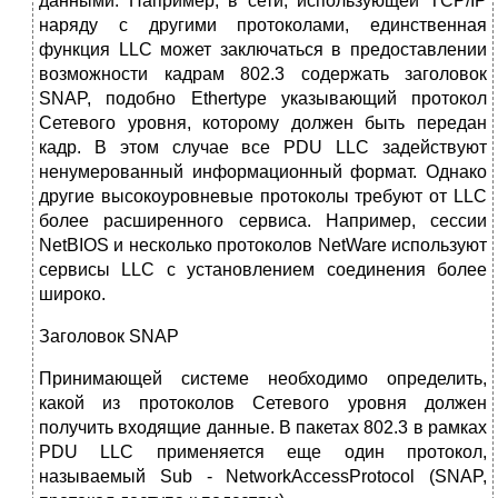
данными. Например, в сети, использующей TCP/IP
наряду с другими протоколами, единственная
функция LLC может заключаться в предоставлении
возможности кадрам 802.3 содержать заголовок
SNAP, подобно Ethertype указывающий протокол
Сетевого уровня, которому должен быть передан
кадр. В этом случае все PDU LLC задействуют
ненумерованный информационный формат. Однако
другие высокоуровневые протоколы требуют от LLC
более расширенного сервиса. Например, сессии
NetBIOS и несколько протоколов NetWare используют
сервисы LLC с установлением соединения более
широко.
Заголовок SNAP
Принимающей системе необходимо определить,
какой из протоколов Сетевого уровня должен
получить входящие данные. В пакетах 802.3 в рамках
PDU LLC применяется еще один протокол,
называемый Sub - NetworkAccessProtocol (SNAP,