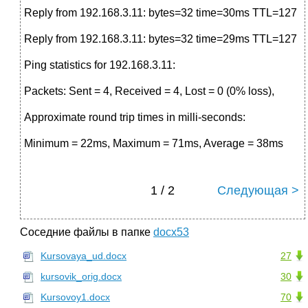
Reply from 192.168.3.11: bytes=32 time=30ms TTL=127
Reply from 192.168.3.11: bytes=32 time=29ms TTL=127
Ping statistics for 192.168.3.11:
Packets: Sent = 4, Received = 4, Lost = 0 (0% loss),
Approximate round trip times in milli-seconds:
Minimum = 22ms, Maximum = 71ms, Average = 38ms
1 / 2
Следующая >
Соседние файлы в папке
docx53
Kursovaya_ud.docx
27
kursovik_orig.docx
30
Kursovoy1.docx
70