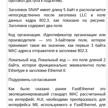
протокол доступа к подсетям).
Заголовок SNAP имеет длину 5 байт и располагается
непосредственно после заголовка LLC в поле
данных кадра 802.3, как показано на рисунке.
Заголовок содержит два поля.
Код организации. Идентификатор организации или
производителя — это 3-байтовое поле, которое
принимает такое же значение, как первые 3 байта
МАС-адреса отправителя в заголовке 802.3.
Локальный код. Локальный код — это поле длиной 2
байта, которое функционально эквивалентно полю
Ethertype в заголовке Ethernet II.
Подуровень согласования
Как было сказано ранее FastEthernet это
эволюционировавший стандарт. MAC рассчитанный
на интерфейс AUI, необходимо преобразовать для
интерфейса MII, используемого в FastEthernet, для