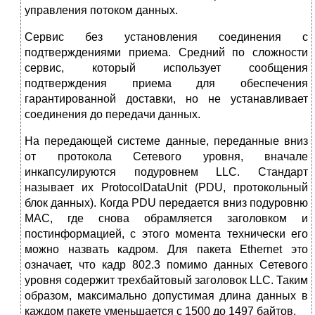
управления потоком данных.
Сервис без установления соединения с
подтверждениями приема. Средний по сложности
сервис, который использует сообщения
подтверждения приема для обеспечения
гарантированной доставки, но не устанавливает
соединения до передачи данных.
На передающей системе данные, переданные вниз
от протокола Сетевого уровня, вначале
инкапсулируются подуровнем LLC. Стандарт
называет их ProtocolDataUnit (PDU, протокольный
блок данных). Когда PDU передается вниз подуровню
MAC, где снова обрамляется заголовком и
постинформацией, с этого момента технически его
можно назвать кадром. Для пакета Ethernet это
означает, что кадр 802.3 помимо данных Сетевого
уровня содержит трехбайтовый заголовок LLC. Таким
образом, максимально допустимая длина данных в
каждом пакете уменьшается с 1500 до 1497 байтов.