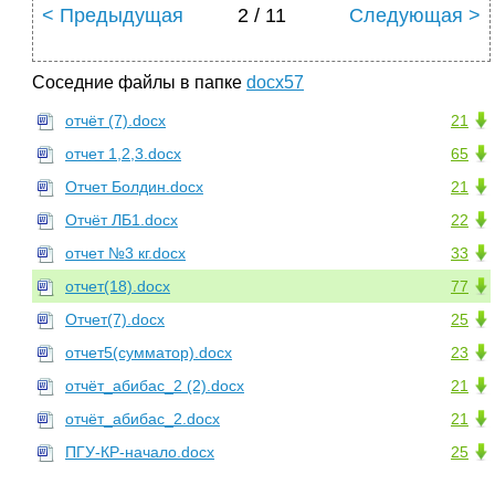
< Предыдущая
2 / 11
Следующая >
Соседние файлы в папке
docx57
отчёт (7).docx
21
отчет 1,2,3.docx
65
Отчет Болдин.docx
21
Отчёт ЛБ1.docx
22
отчет №3 кг.docx
33
отчет(18).docx
77
Отчет(7).docx
25
отчет5(сумматор).docx
23
отчёт_абибас_2 (2).docx
21
отчёт_абибас_2.docx
21
ПГУ-КР-начало.docx
25