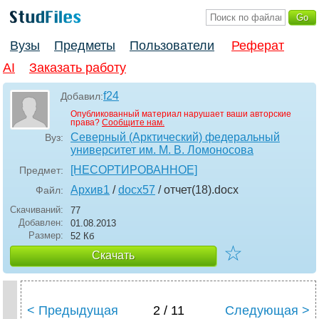
Вузы
Предметы
Пользователи
Реферат
AI
Заказать работу
f24
Добавил:
Опубликованный материал нарушает ваши авторские
права?
Сообщите нам.
Северный (Арктический) федеральный
Вуз:
университет им. М. В. Ломоносова
[НЕСОРТИРОВАННОЕ]
Предмет:
Архив1
/
docx57
/ отчет(18)
.docx
Файл:
Скачиваний:
77
Добавлен:
01.08.2013
Размер:
52 Кб
☆
Скачать
< Предыдущая
2 / 11
Следующая >