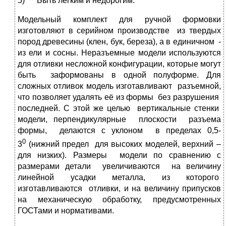
5) Быть легким и недорогим.
Модельный комплект для ручной формовки
изготовляют в серийном производстве из твердых
пород древесины (клен, бук, береза), а в единичном -
из ели и сосны. Неразъемные модели используются
для отливки несложной конфигурации, которые могут
быть заформованы в одной полуформе. Для
сложных отливок модель изготавливают разъемной,
что позволяет удалять её из формы без разрушения
последней. С этой же целью вертикальные стенки
модели, перпендикулярные плоскости разъема
формы, делаются с уклоном в пределах 0,5-
0
3
(нижний предел для высоких моделей, верхний –
для низких). Размеры модели по сравнению с
размерами детали увеличиваются на величину
линейной усадки металла, из которого
изготавливаются отливки, и на величину припусков
на механическую обработку, предусмотренных
ГОСТами и нормативами.