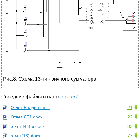
Рис.8. Схема 13-ти - ричного сумматора
Соседние файлы в папке
docx57
Отчет Болдин.docx
21
Отчёт ЛБ1.docx
22
отчет №3 кг.docx
33
отчет(18).docx
77