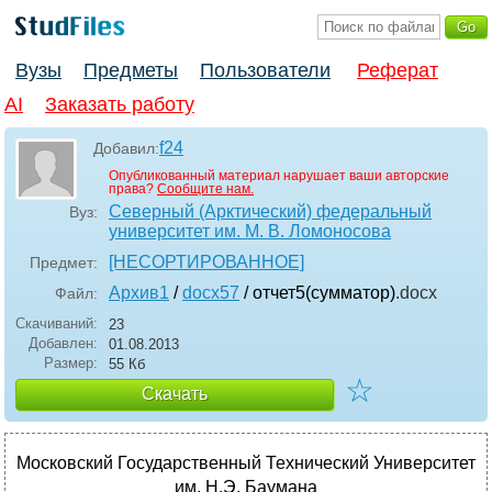
Вузы
Предметы
Пользователи
Реферат
AI
Заказать работу
f24
Добавил:
Опубликованный материал нарушает ваши авторские
права?
Сообщите нам.
Северный (Арктический) федеральный
Вуз:
университет им. М. В. Ломоносова
[НЕСОРТИРОВАННОЕ]
Предмет:
Архив1
/
docx57
/ отчет5(сумматор)
.docx
Файл:
Скачиваний:
23
Добавлен:
01.08.2013
Размер:
55 Кб
☆
Скачать
Московский Государственный Технический Университет
им. Н.Э. Баумана