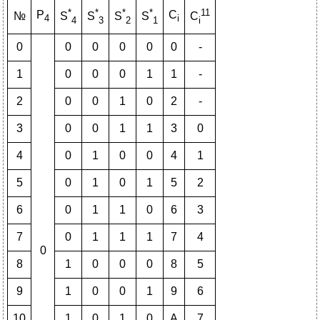
*
*
*
*
11
P
C
№
S
S
S
S
C
4
i
4
3
2
1
i
0
0
0
0
0
0
-
1
0
0
0
1
1
-
2
0
0
1
0
2
-
3
0
0
1
1
3
0
4
0
1
0
0
4
1
5
0
1
0
1
5
2
6
0
1
1
0
6
3
7
0
1
1
1
7
4
0
8
1
0
0
0
8
5
9
1
0
0
1
9
6
10
1
0
1
0
A
7