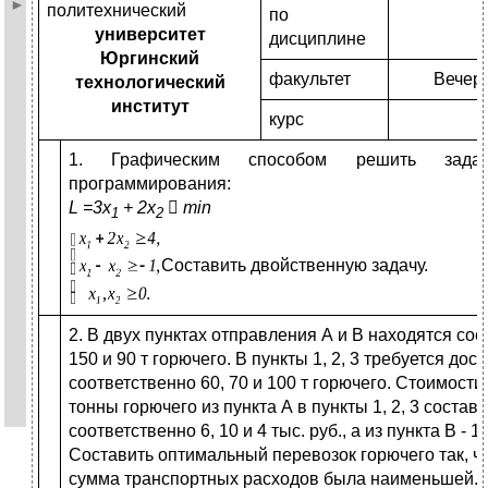
политехнический
по
университет
дисциплине
Юргинский
факультет
Вечер
технологический
институт
курс
1. Графическим способом решить задач
программирования:
L
=
3х
+ 2х

min
1
2
Составить двойственную задачу.
2. В двух пунктах отправления А и В находятся со
150 и 90 т горючего. В пункты 1, 2, 3 требуется дос
соответственно 60, 70 и 100 т горючего. Стоимости
тонны горючего из пункта А в пункты 1, 2, 3 состав
соответственно 6, 10 и 4 тыс. руб., а из пункта В - 12
Составить оптимальный перевозок горючего так, 
сумма транспортных расходов была наименьшей.