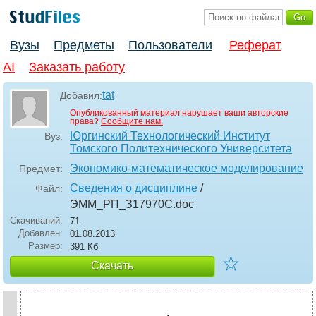
Вузы
Предметы
Пользователи
Реферат
AI
Заказать работу
tat
Добавил:
Опубликованный материал нарушает ваши авторские
права?
Сообщите нам.
Юргинский Технологический Институт
Вуз:
Томского Политехнического Университета
Экономико-математическое моделирование
Предмет:
Сведения о дисциплине
/
Файл:
ЭММ_РП_З17970С
.doc
Скачиваний:
71
Добавлен:
01.08.2013
Размер:
391 Кб
☆
Скачать