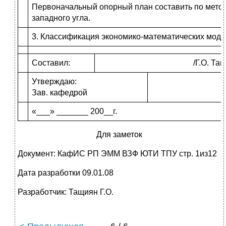
Первоначальный опорный план составить по метод
западного угла.
3. Классификация экономико-математических моде
Составил:
/Г.О. Та
Утверждаю:
Зав. кафедрой
«___» _______ 200__г.
Для заметок
Документ: КафИС РП ЭММ ВЗФ ЮТИ ТПУ стр.
1
из
12
Дата разработки 09.01.08
Разработчик: Тащиян Г.О.