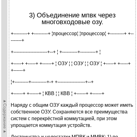
3) Объединение мпвк через
многовходовые озу.
+---------+ +---------+ ¦пpоцессоp¦ ¦пpоцессоp¦ +---------+ +--
-------+
+----------------------+--+ ¦ +----------+----------+ ¦
+-----+ +-----+ +------+ ¦ ОЗУ ¦ ¦ ОЗУ ¦ ¦ ОЗУ ¦ +-----+ +-----+
+------+
¦+---------+----------+-+ +------------------+--+
+------+ +------+ ¦ КВВ ¦ ¦ КВВ ¦ +------+ +------+
►Содержание►
Наряду с общим ОЗУ каждый процессор может иметь
собственное ОЗУ. Сохраняются все преимущества
систем с перекрёстной коммутацией, при этом
упрощается коммутация устройств.
Достоинства и недостатки МПВК и ММВК: 1) по