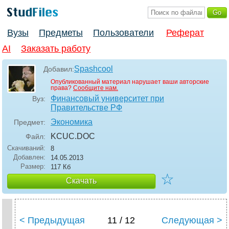
Вузы
Предметы
Пользователи
Реферат
AI
Заказать работу
Spashcool
Добавил:
Опубликованный материал нарушает ваши авторские
права?
Сообщите нам.
Финансовый университет при
Вуз:
Правительстве РФ
Экономика
Предмет:
KCUC
.DOC
Файл:
Скачиваний:
8
Добавлен:
14.05.2013
Размер:
117 Кб
☆
Скачать
< Предыдущая
11 / 12
Следующая >