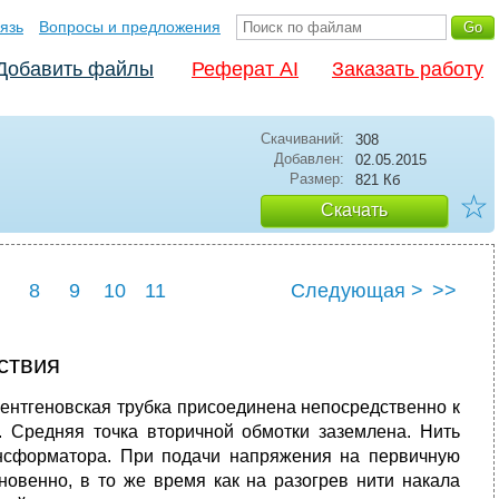
язь
Вопросы и предложения
Добавить файлы
Реферат AI
Заказать работу
Скачиваний:
308
Добавлен:
02.05.2015
Размер:
821 Кб
☆
Скачать
8
9
10
11
Следующая >
>>
ствия
ентгеновская трубка присоединена непосредственно к
 Средняя точка вторичной обмотки заземлена. Нить
рансформатора. При подачи напряжения на первичную
новенно, в то же время как на разогрев нити накала