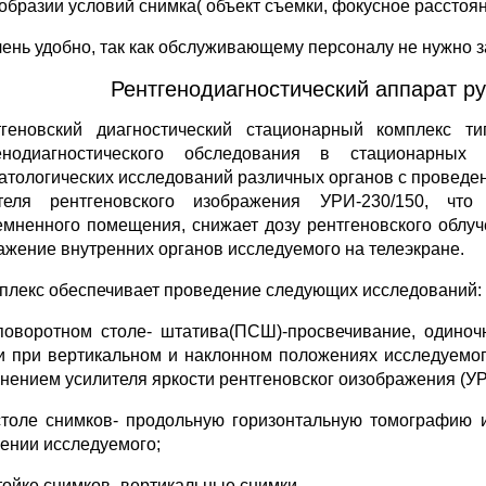
образии условий снимка( объект съемки, фокусное расстоян
чень удобно, так как обслуживающему персоналу не нужно за
Рентгенодиагностический аппарат ру
тгеновский диагностический стационарный комплекс 
генодиагностического обследования в стационарны
атологических исследований различных органов с проведе
теля рентгеновского изображения УРИ-230/150, чт
емненного помещения, снижает дозу рентгеновского облуч
ажение внутренних органов исследуемого на телеэкране.
мплекс обеспечивает проведение следующих исследований:
поворотном столе- штатива(ПСШ)-просвечивание, одиноч
и при вертикальном и наклонном положениях исследуемог
нением усилителя яркости рентгеновског оизображения (УР
столе снимков- продольную горизонтальную томографию 
ении исследуемого;
стойке снимков- вертикальные снимки.