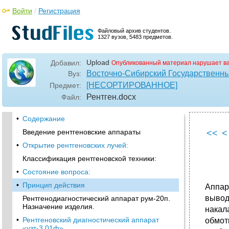
Войти
/
Регистрация
Файловый архив студентов.
1327 вузов, 5483 предметов.
Upload
Добавил:
Опубликованный материал нарушает в
Восточно-Сибирский Государственны
Вуз:
[НЕСОРТИРОВАННОЕ]
Предмет:
Рентген
.docx
Файл:
•
Содержание
Введение рентгеновские аппараты
<<
<
•
Открытие рентгеновских лучей:
Классификация рентгеновской техники:
•
Состояние вопроса:
•
Принцип действия
Аппар
вывод
Рентгенодиагностический аппарат рум-20п.
Назначение изделия.
накал
•
Рентгеновский диагностический аппарат
обмот
«узт-3,01ф»