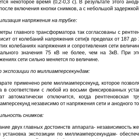
ется некоторое время (0,2-0,3 с). В результате этого ано
 после включения кнопки снимков, а с небольшой задержкой
илизация напряжения на трубке:
етры главного трансформатора так согласованы с рентген
висит от колебаний напряжения сети(в пределах от 187 до 
этих колебаниях напряжения и сопротивления сети величин
ального значения 75 кВ не более, чем на 3кВ. При эт
жениях сети сильно меняется по величине.
р экспозиции по миллиамперсекундам:
арате применено реле миллиамперсекунд, которое позволя
а в соответствии с любой из восьми фиксированных уста
ат автоматически отключится, когда рентгеновская т
амперсекунд независимо от напряжения сети и анодного то
ильность снимков:
ание двух главных достоинств аппарата- независимость жес
и установка экспозиции по миллиамперсекундам- обеспе