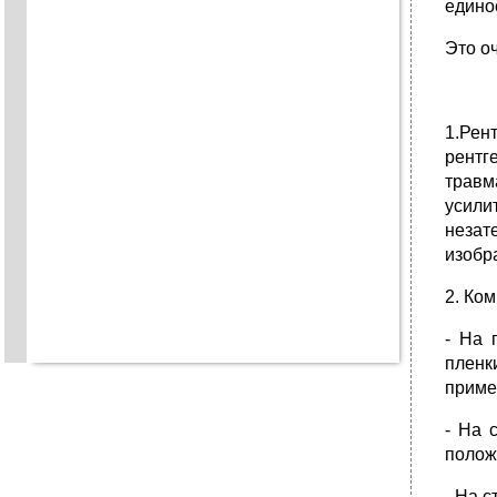
едино
Это о
1.Рен
рент
травм
усили
незат
изобр
2. Ко
- На 
пленк
приме
- На 
полож
- На 