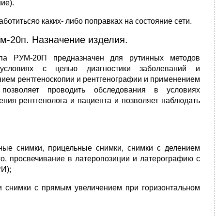
ие).
ботитьсяо каких- либо поправках на состояние сети.
м-20п. Назначение изделия.
типа РУМ-20П предназначен для рутинных методов
х условиях с целью диагностики заболеваний и
нием рентгеноскопии и рентгенографии и применением
о позволяет проводить обследования в условиях
ения рентгенолога и пациента и позволяет наблюдать
ные снимки, прицельные снимки, снимки с делением
о, просвечивание в латеропозиции и латерографию с
И);
и снимки с прямым увеличением при горизонтальном