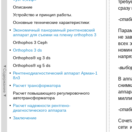
требу
Описание
сразу
Устройство и принцип работы.
-
стаб
Основные технические характеристики:
•
Экономичный панорамный рентгеновский
Парам
аппарат для съемки на пленку orthophos 3
не за
Orthophos 3 Ceph
всех 
номин
•
Orthophos 3 ds
напря
Orthophos® xg 3 ds
Orthophos® xg 5 ds
◄Содержание◄
-
выбо
•
Рентгенодиагностический аппарат Арман-1
8л3
В апп
снимк
•
Расчет трансформатора
аппар
Расчет повышающего регулировочного
автотрансформатора
милли
•
Расчет надежности рентгено-
-
стаб
диагностического аппарата
•
Заключение
Сочет
сети 