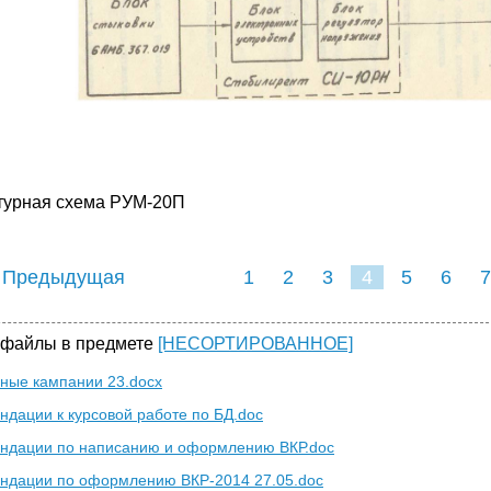
турная схема РУМ-20П
 Предыдущая
1
2
3
4
5
6
7
 файлы в предмете
[НЕСОРТИРОВАННОЕ]
ные кампании 23.docx
ндации к курсовой работе по БД.doc
ндации по написанию и оформлению ВКР.doc
ндации по оформлению ВКР-2014 27.05.doc