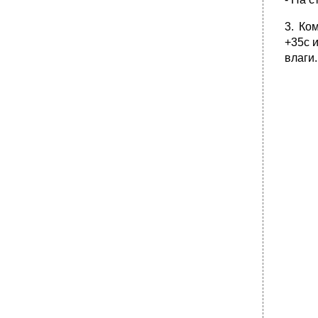
3. Ко
+35с 
влаги.