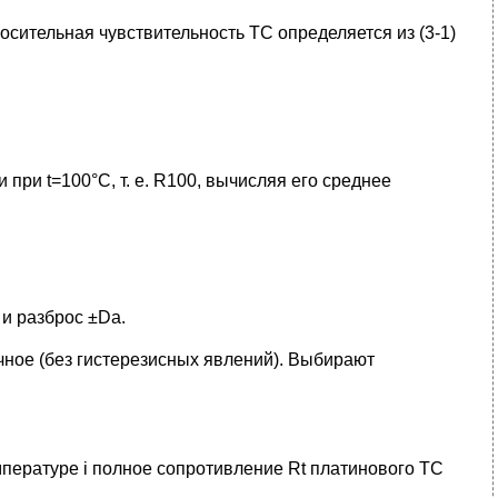
сительная чувствительность ТС определяется из (3-1)
при t=100°C, т. е. R100, вычисляя его среднее
 и разброс ±Dа.
чное (без гистерезисных явлений). Выбирают
мпературе i полное сопротивление Rt платинового ТС