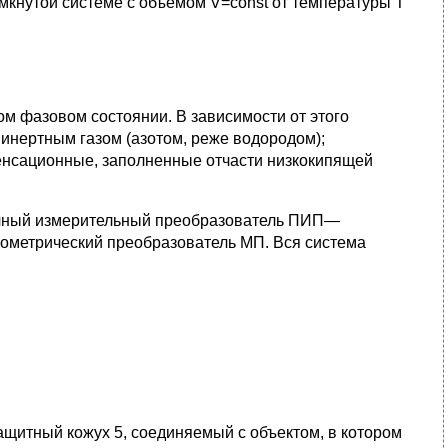
кнутой системе с объемом V=const от температуры Т
м фазовом состоянии. В зависимости от этого
 инертным газом (азотом, реже водородом);
нденсационные, заполненные отчасти низкокипящей
рвичный измерительный преобразователь ПИП—
ометрический преобразователь МП. Вся система
защитный кожух 5, соединяемый с объектом, в котором