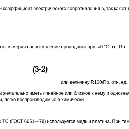
оэффициент электрического сопротивления а, так как отно
 измеряя сопротивление проводника при t=0 °C, т.е. Ro , и 
или величину R100/Ro, отн. ед.,
желательно иметь линейное или близкое к нему и однозна
и, легко воспроизводимые в химически
х ТС (ГОСТ 6651—78) используется медь и платина. При те