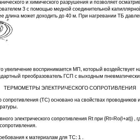
анического и химического разрушения и позволяет осматри
ователем 3 с помощью медной соединительной капиллярной
е длина может доходить до 40 м. При нагревании ТБ давле
го увеличение воспринимается МП, который воздействует н
дартный преобразователь ГСП с выходным пневматическим
ТЕРМОМЕТРЫ ЭЛЕКТРИЧЕСКОГО СОПРОТИВЛЕНИЯ
 сопротивления (ТС) основано на свойствах проводников и
ратуры.
ого электрического сопротивления Rt при {Rt=Ro(l+at)} ,
 сопротивления.
ебования к материалам для ТС: 1 .