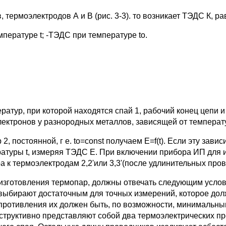
 термоэлектродов А и В (рис. 3-3). то возникает ТЭДС К, р
температуре t; -ТЭДС при температуре to.
атур, при которой находятся спай 1, рабочий конец цепи и 
лектронов у разнородных металлов, зависящей от температ
, постоянной, г е. to=const получаем E=f(t). Если эту зави
ратуры t, измеряя ТЭДС Е. При включении прибора ИП для
 к термоэлектродам 2,2'или 3,3'(после удлинительных прово
зготовления термопар, должны отвечать следующим услови
выбирают достаточным для точных измерений, которое дол
ротивления их должен быть, по возможности, минимальным
труктивно представляют собой два термоэлектрических про