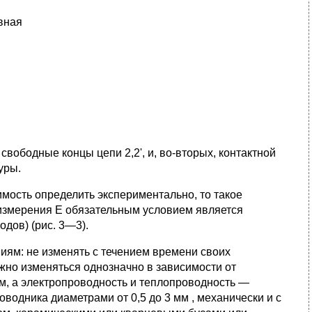
авная
свободные концы цепи 2,2', и, во-вторых, контактной
уры.
симость определить экспериментально, то такое
 измерения Е обязательным условием является
дов) (рис. 3—3).
ям: не изменять с течением времени своих
жно изменяться однозначно в зависимости от
, а электропроводность и теплопроводность —
водника диаметрами от 0,5 до 3 мм , механически и с