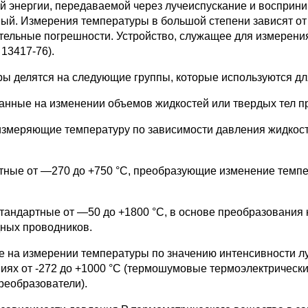
й энергии, передаваемой через лучеиспускание и восприн
тный. Измерения температуры в большой степени зависят о
ительные погрешности. Устройство, служащее для измерени
13417-76).
ры делятся на следующие группы, которые используются дл
ванные на изменении объемов жидкостей или твердых тел п
измеряющие температуру по зависимости давления жидкости
ртные от —270 до +750 °С, преобразующие изменение темпе
стандартные от —50 до +1800 °С, в основе преобразования
ных проводников.
е на измерении температуры по значению интенсивности лу
иях от -272 до +1000 °С (термошумовые термоэлектрическ
реобразователи).