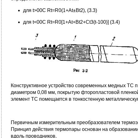
для t>00С Rt=R0(1+At±Bt2), (3.3)
для t<00C Rt=R0[1+At+Bt2+Ct3(t-100)] (3.4)
Конструктивное устройство современных медных ТС пр
диаметром 0,08 мм, покрытую фторопластовой пленкой
элемент ТС помещается в тонкостенную металлическую
Первичным измерительным преобразователем термоэлек
Принцип действия термопары основан на образовании
вдоль проводников.