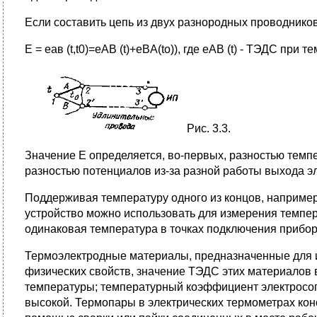
Если составить цепь из двух разнородных проводников,
Е = eaв (t,t0)=eAB (t)+eBA(to)), где еAB (t) - ТЭДС при 
Рис. 3.3.
Значение Е определяется, во-первых, разностью темпер
разностью потенциалов из-за разной работы выхода э
Поддерживая температуру одного из концов, например 2
устройство можно использовать для измерения темпе
одинаковая температура в точках подключения прибора
Термоэлектродные материалы, предназначенные для и
физических свойств, значение ТЭДС этих материалов 
температуры; температурный коэффициент электросоп
высокой. Термопары в электрических термометрах конс