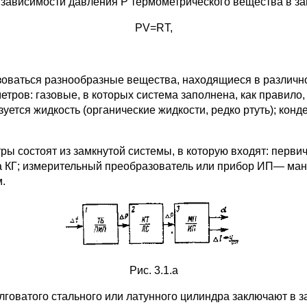
зависимости давления Р термометрического вещества в зам
PV=RT,
зоваться разнообразные вещества, находящиеся в различно
ров: газовые, в которых система заполнена, как правило,
зуется жидкость (органические жидкости, редко ртуть); ко
метры состоят из замкнутой системы, в которую входят: пе
 КГ; измерительный преобразователь или прибор ИП— ман
.
Рис. 3.1.а
долговатого стального или латунного цилиндра заключают в 